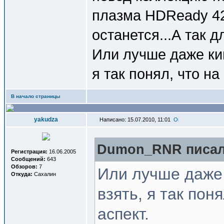
плазма HDReady 42"
останется...А так 
Или лучше даже кин
я так понял, что на
В начало страницы
yakudza
Написано: 15.07.2010, 11:01
Dumon_RNR писал(
Регистрация:
16.06.2005
Сообщений:
643
Обзоров:
7
Или лучше даже 
Откуда:
Сахалин
взять, я так пон
аспект.