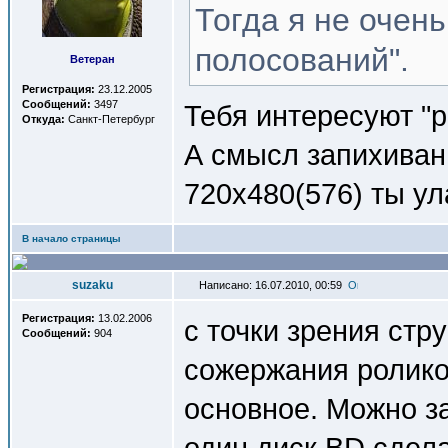
Тогда я не очен
полосований".
Ветеран
Регистрация:
23.12.2005
Сообщений:
3497
Тебя интересуют "р
Откуда:
Санкт-Петербург
А смысл запихиван
720х480(576) ты у
В начало страницы
suzaku
Написано: 16.07.2010, 00:59
Регистрация:
13.02.2006
с точки зрения стр
Сообщений:
904
сожержания ролико
основное. Можно з
один диск BD сдел