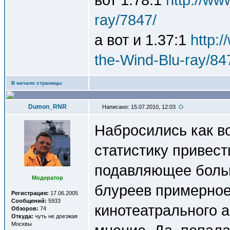
ray/7847/
а вот и 1.37:1
http:
the-Wind-Blu-ray/84
В начало страницы
Dumon_RNR
Написано: 15.07.2010, 12:03
Набросились как в
статистику привести
подавляющее больш
Модератор
блуреев примерное
Регистрация:
17.06.2005
Сообщений:
5933
кинотеатрального а
Обзоров:
74
Откуда:
чуть не доезжая
Москвы