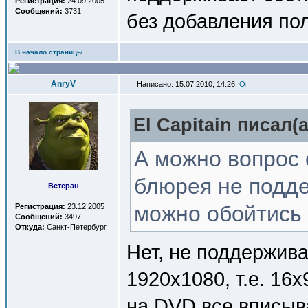
Регистрация:
24.09.2005
Сообщений:
3731
без добавления по
В начало страницы
AnryV
Написано: 15.07.2010, 14:26
El Capitain писал(a
А можно вопрос 
блюрея не подде
Ветеран
можно обойтись 
Регистрация:
23.12.2005
Сообщений:
3497
Откуда:
Санкт-Петербург
Нет, не поддержива
1920х1080, т.е. 16х
на DVD все вписыв