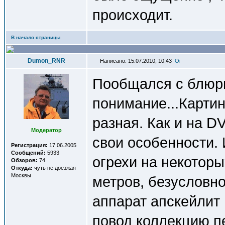
происходит.
В начало страницы
Dumon_RNR
Написано: 15.07.2010, 10:43
Пообщался с блюри
понимание...Картин
разная. Как и на D
Модератор
свои особенности. 
Регистрация:
17.06.2005
Сообщений:
5933
огрехи на некоторы
Обзоров:
74
Откуда:
чуть не доезжая
Москвы
метров, безусловн
аппарат апскейлит 
повод коллекцию п