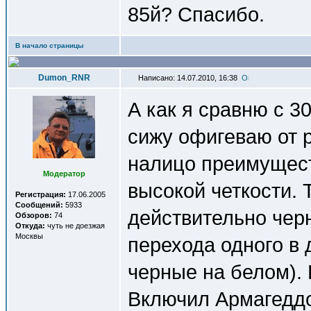
85й? Спасибо.
В начало страницы
Dumon_RNR
Написано: 14.07.2010, 16:38
А как я сравню с 3
сижу офигеваю от 
налицо преимущес
Модератор
высокой четкости. 
Регистрация:
17.06.2005
Сообщений:
5933
действительно черн
Обзоров:
74
Откуда:
чуть не доезжая
Москвы
перехода одного в
черные на белом). 
Включил Армагеддо