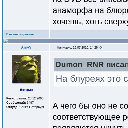
анаморфа на блюрее
хочешь, хоть сверх
В начало страницы
AnryV
Написано: 15.07.2010, 14:28
Dumon_RNR писал(
На блуреях это 
Ветеран
Регистрация:
23.12.2005
Сообщений:
3497
А чего бы оно не с
Откуда:
Санкт-Петербург
соответствующее р
появляются ничуть