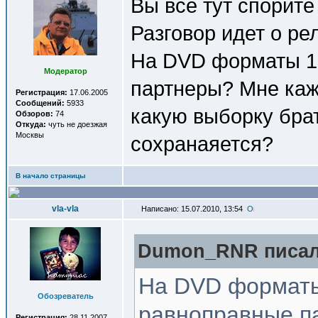
Вы все тут спорите
Разговор идет о ре
На DVD форматы 1:1
Модератор
партнеры? Мне каже
Регистрация:
17.06.2005
Сообщений:
5933
какую выборку бра
Обзоров:
74
Откуда:
чуть не доезжая
Москвы
сохранаяется?
В начало страницы
vla-vla
Написано: 15.07.2010, 13:54
Dumon_RNR писал(
На DVD форматы 1
Обозреватель
равноправные па
Регистрация:
28.11.2007