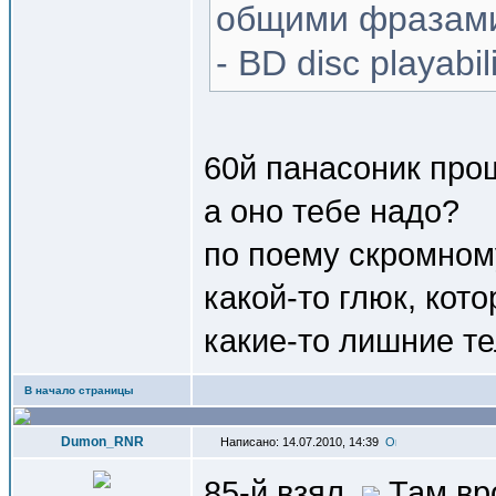
общими фразам
- BD disc playabi
60й панасоник про
а оно тебе надо?
по поему скромном
какой-то глюк, кот
какие-то лишние т
В начало страницы
Dumon_RNR
Написано: 14.07.2010, 14:39
85-й взял.
Там вр