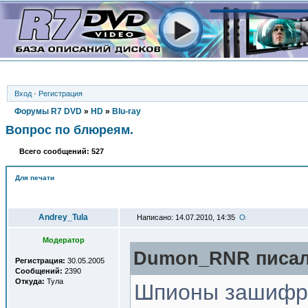
Вход
·
Регистрация
Форумы R7 DVD
»
HD
»
Blu-ray
Вопрос по блюреям.
Всего сообщений: 527
Для печати
Автор
Andrey_Tula
Написано: 14.07.2010, 14:35
Модератор
Dumon_RNR писал(
Регистрация:
30.05.2005
Сообщений:
2390
Откуда:
Тула
Шпионы зашифро