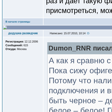
раз и дает такую ф
присмотреться, мож
В начало страницы
дедушка разведчик
Написано: 15.07.2010, 10:14
Регистрация:
12.12.2006
Сообщений:
615
Dumon_RNR писал(
Откуда:
Москва
А как я сравню с
Пока сижу офиге
Потому что нал
подключения и в
быть черное – д
белое – белое! 