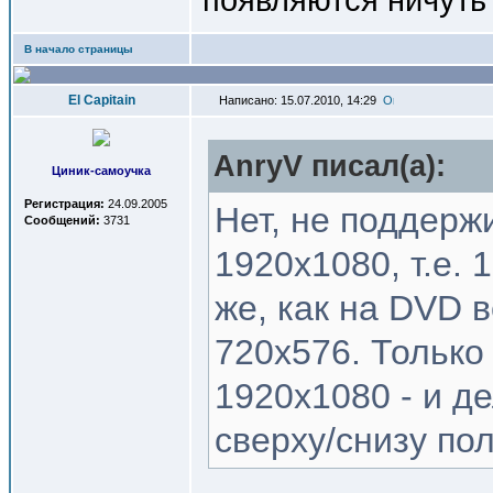
В начало страницы
El Capitain
Написано: 15.07.2010, 14:29
AnryV писал(a):
Циник-самоучка
Регистрация:
24.09.2005
Нет, не поддерж
Сообщений:
3731
1920х1080, т.е. 
же, как на DVD 
720х576. Только
1920х1080 - и де
сверху/снизу пол