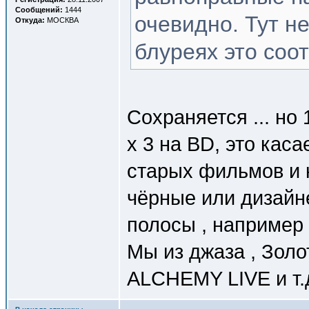
Сообщений:
1444
очевидно. Тут н
Откуда:
МОСКВА
блуреях это соо
Сохраняется ... но 
х 3 на BD, это кас
старых фильмов и к
чёрные или дизайн
полосы , например 
Мы из джаза , Золо
ALCHEMY LIVE и т.