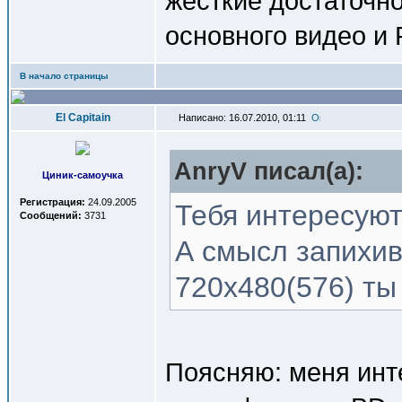
жесткие достаточн
основного видео и 
В начало страницы
El Capitain
Написано: 16.07.2010, 01:11
AnryV писал(a):
Циник-самоучка
Регистрация:
24.09.2005
Тебя интересуют
Сообщений:
3731
А смысл запихив
720х480(576) т
Поясняю: меня инт