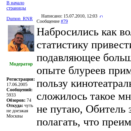
В начало
страницы
Написано: 15.07.2010, 12:03
Dumon_RNR
Сообщение
#79
Набросились как во
статистику привести
подавляющее больши
Модератор
опыте блуреев прим
Регистрация:
пользу кинотеатрал
17.06.2005
Сообщений:
сложилось такое мне
5933
Обзоров:
74
не путаю, Обитель 
Откуда:
чуть
не доезжая
Москвы
полагать, что преи