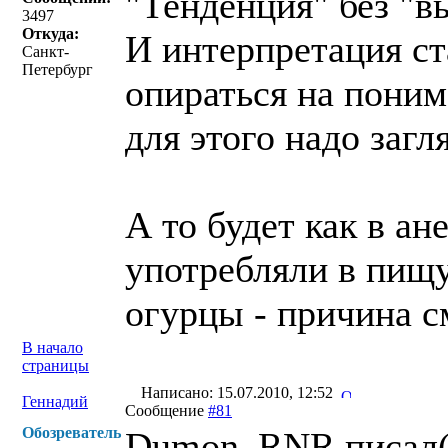
"Тенденция" без "в
3497
Откуда:
И интерпретация ст
Санкт-
Петербург
опираться на поним
для этого надо загл
А то будет как в а
употребляли в пищ
огурцы - причина с
В начало
страницы
Написано: 15.07.2010, 12:52
Геннадий
Сообщение
#81
Обозреватель
Dumon_RNR писал(