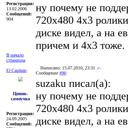
Регистрация:
ну почему не подде
13.02.2006
Сообщений:
720x480 4x3 ролики
904
диске видел, а на 
причем и 4x3 тоже.
В начало
страницы
Написано: 15.07.2010, 23:31
El Capitain
Сообщение
#90
suzaku писал(a):
ну почему не подде
Циник-
самоучка
720x480 4x3 ролики
Регистрация:
диске видел, а на 
24.09.2005
Сообщений: