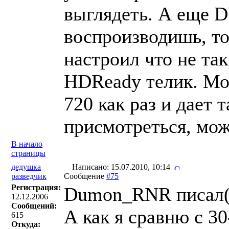
выглядеть. А еще D
воспроизводишь, то
настроил что не так
HDReady телик. Мож
720 как раз и дает 
присмотреться, мож
В начало
страницы
дедушка
Написано: 15.07.2010, 10:14
разведчик
Сообщение
#75
Регистрация:
Dumon_RNR писал(
12.12.2006
Сообщений:
А как я сравню с 30
615
Откуда: