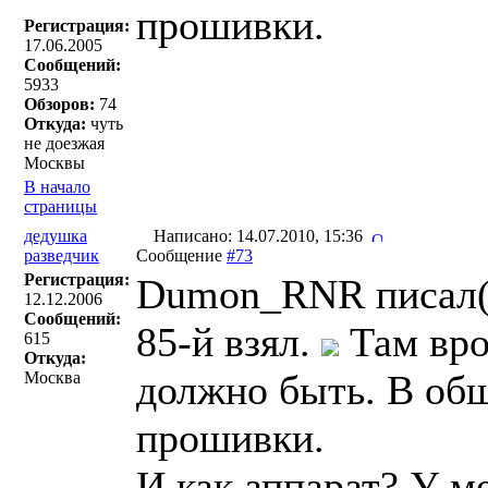
прошивки.
Регистрация:
17.06.2005
Сообщений:
5933
Обзоров:
74
Откуда:
чуть
не доезжая
Москвы
В начало
страницы
дедушка
Написано: 14.07.2010, 15:36
разведчик
Сообщение
#73
Регистрация:
Dumon_RNR писал(
12.12.2006
Сообщений:
85-й взял.
Там вро
615
Откуда:
должно быть. В общ
Москва
прошивки.
И как аппарат? У м