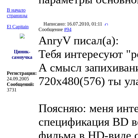
В начало
страницы
Написано: 16.07.2010, 01:11
El Capitain
Сообщение
#94
AnryV писал(a):
Тебя интересуют "р
Циник-
самоучка
А смысл запихивани
Регистрация:
720х480(576) ты ул
24.09.2005
Сообщений:
3731
Поясняю: меня инте
спецификация BD в
фильма в HD-виде с