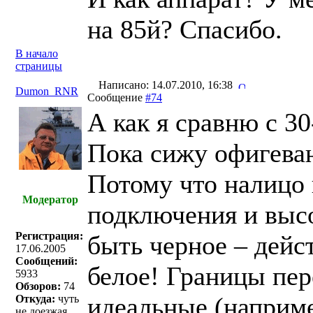
на 85й? Спасибо.
В начало
страницы
Написано: 14.07.2010, 16:38
Dumon_RNR
Сообщение
#74
А как я сравню с 30
Пока сижу офигева
Потому что налицо
Модератор
подключения и высо
Регистрация:
быть черное – дейст
17.06.2005
Сообщений:
белое! Границы пер
5933
Обзоров:
74
идеальные (наприме
Откуда:
чуть
не доезжая