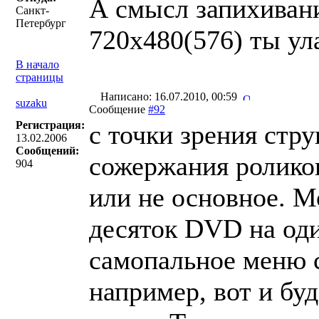
А смысл запихивани
Санкт-
Петербург
720х480(576) ты ул
В начало
страницы
Написано: 16.07.2010, 00:59
suzaku
Сообщение
#92
Регистрация:
с точки зрения стру
13.02.2006
Сообщений:
сожержания роликов
904
или не основное. М
десяток DVD на оди
самопальное меню 
например, вот и буд