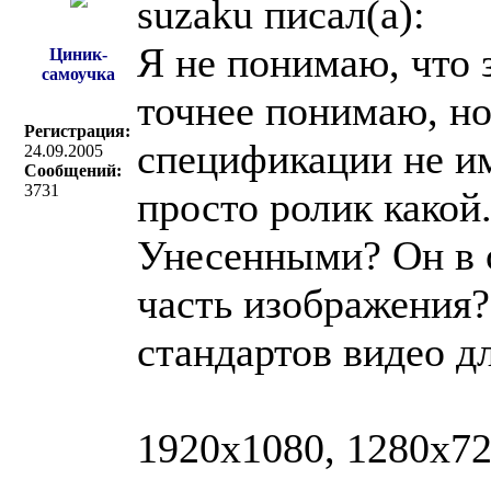
suzaku писал(a):
Я не понимаю, что 
Циник-
самоучка
точнее понимаю, но
Регистрация:
спецификации не им
24.09.2005
Сообщений:
3731
просто ролик какой.
Унесенными? Он в о
часть изображения?
стандартов видео д
1920x1080, 1280x72