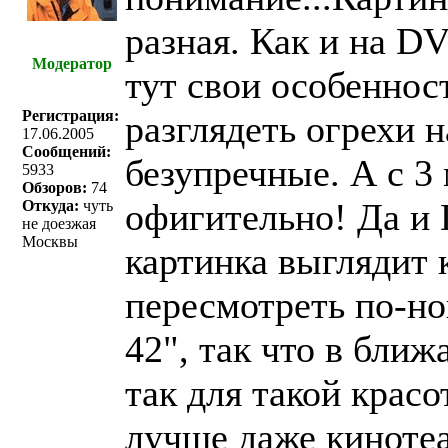
разная. Как и на D
Модератор
тут свои особеннос
Регистрация:
разглядеть огрехи н
17.06.2005
Сообщений:
безупречные. А с 3
5933
Обзоров:
74
офигительно! Да и 
Откуда:
чуть
не доезжая
Москвы
картинка выглядит 
пересмотреть по-н
42", так что в ближ
так для такой крас
лучше даже кинотеа