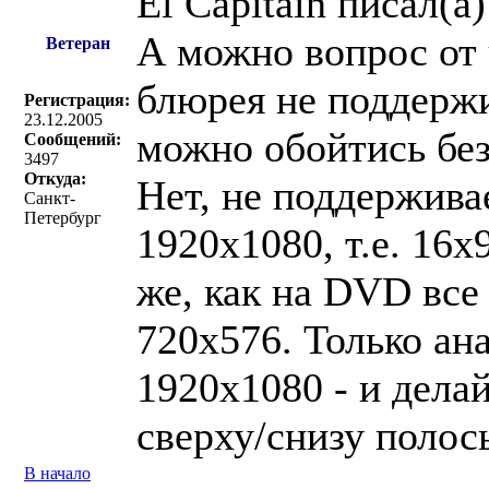
El Capitain писал(a)
А можно вопрос от 
Ветеран
блюрея не поддержи
Регистрация:
23.12.2005
можно обойтись без
Сообщений:
3497
Откуда:
Нет, не поддержива
Санкт-
Петербург
1920х1080, т.е. 16х
же, как на DVD все
720х576. Только ан
1920х1080 - и делай
сверху/снизу полосы
В начало