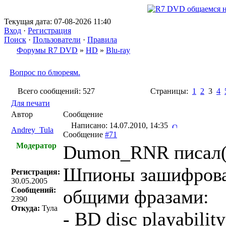
Текущая дата: 07-08-2026 11:40
Вход
·
Регистрация
Поиск
·
Пользователи
·
Правила
Форумы R7 DVD
»
HD
»
Blu-ray
Вопрос по блюреям.
Всего сообщений: 527
Страницы:
1
2
3
4
Для печати
Автор
Сообщение
Написано: 14.07.2010, 14:35
Andrey_Tula
Сообщение
#71
Модератор
Dumon_RNR писал(
Шпионы зашифровал
Регистрация:
30.05.2005
Сообщений:
общими фразами:
2390
Откуда:
Тула
- BD disc playabili