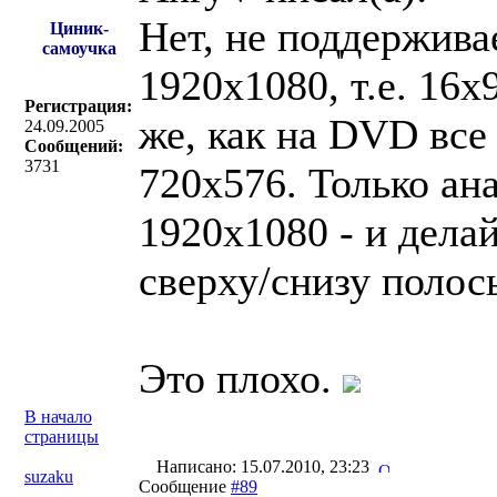
Нет, не поддержива
Циник-
самоучка
1920х1080, т.е. 16х
Регистрация:
же, как на DVD все
24.09.2005
Сообщений:
3731
720х576. Только ан
1920х1080 - и делай
сверху/снизу полосы
Это плохо.
В начало
страницы
Написано: 15.07.2010, 23:23
suzaku
Сообщение
#89