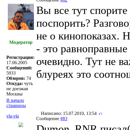
Вы все тут спорите 
поспорить? Разгово
не о кинопоказах. 
Модератор
- это равноправные
Регистрация:
очевидно. Тут не в
17.06.2005
Сообщений:
блуреях это соотно
5933
Обзоров:
74
Откуда:
чуть
не доезжая
Москвы
В начало
страницы
Написано: 15.07.2010, 13:54
vla-vla
Сообщение
#83
Dumon_RNR писал(