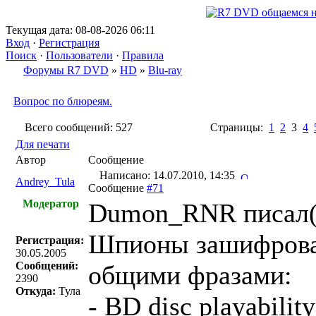
Текущая дата: 08-08-2026 06:11
Вход
·
Регистрация
Поиск
·
Пользователи
·
Правила
Форумы R7 DVD
»
HD
»
Blu-ray
Вопрос по блюреям.
Всего сообщений: 527
Страницы:
1
2
3
4
Для печати
Автор
Сообщение
Написано: 14.07.2010, 14:35
Andrey_Tula
Сообщение
#71
Модератор
Dumon_RNR писал(
Шпионы зашифровал
Регистрация:
30.05.2005
Сообщений:
общими фразами:
2390
Откуда:
Тула
- BD disc playabili