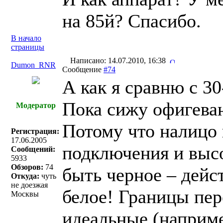
на 85й? Спасибо.
В начало
страницы
Написано: 14.07.2010, 16:38
Dumon_RNR
Сообщение
#74
А как я сравню с 30
Пока сижу офигева
Модератор
Потому что налицо
Регистрация:
17.06.2005
подключения и высо
Сообщений:
5933
Обзоров:
74
быть черное – дейст
Откуда:
чуть
не доезжая
белое! Границы пер
Москвы
идеальные (наприме