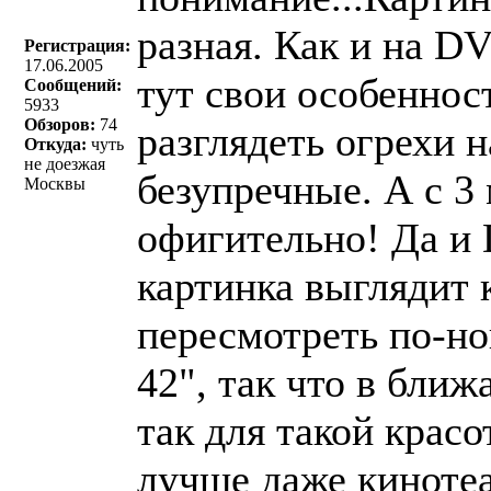
разная. Как и на D
Регистрация:
17.06.2005
тут свои особеннос
Сообщений:
5933
Обзоров:
74
разглядеть огрехи н
Откуда:
чуть
не доезжая
безупречные. А с 3
Москвы
офигительно! Да и 
картинка выглядит 
пересмотреть по-н
42", так что в ближ
так для такой крас
лучше даже кинотеа