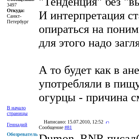
"Тенденция" без "в
3497
Откуда:
И интерпретация ст
Санкт-
Петербург
опираться на поним
для этого надо загл
А то будет как в а
употребляли в пищ
огурцы - причина с
В начало
страницы
Написано: 15.07.2010, 12:52
Геннадий
Сообщение
#81
Обозреватель
Dumon_RNR писал(