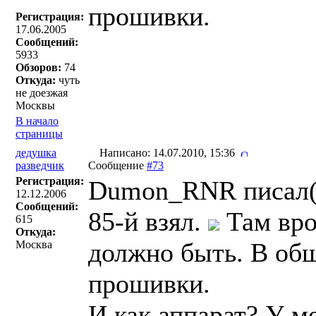
прошивки.
Регистрация:
17.06.2005
Сообщений:
5933
Обзоров:
74
Откуда:
чуть
не доезжая
Москвы
В начало
страницы
дедушка
Написано: 14.07.2010, 15:36
разведчик
Сообщение
#73
Регистрация:
Dumon_RNR писал(
12.12.2006
Сообщений:
85-й взял.
Там вро
615
Откуда:
должно быть. В общ
Москва
прошивки.
И как аппарат? У м