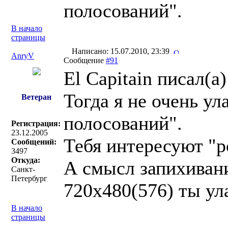
полосований".
В начало
страницы
Написано: 15.07.2010, 23:39
AnryV
Сообщение
#91
El Capitain писал(a)
Тогда я не очень у
Ветеран
полосований".
Регистрация:
23.12.2005
Тебя интересуют "р
Сообщений:
3497
Откуда:
А смысл запихивани
Санкт-
Петербург
720х480(576) ты ул
В начало
страницы