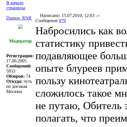
В начало
страницы
Написано: 15.07.2010, 12:03
Dumon_RNR
Сообщение
#79
Набросились как во
статистику привести
Модератор
подавляющее больши
Регистрация:
17.06.2005
опыте блуреев прим
Сообщений:
5933
Обзоров:
74
пользу кинотеатрал
Откуда:
чуть
не доезжая
сложилось такое мне
Москвы
не путаю, Обитель 
полагать, что преи