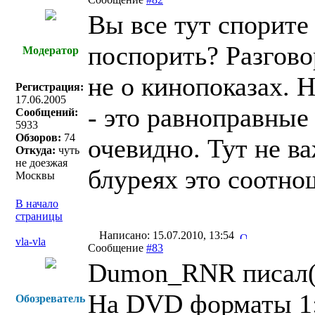
Вы все тут спорите 
поспорить? Разгово
Модератор
не о кинопоказах. 
Регистрация:
17.06.2005
- это равноправные
Сообщений:
5933
Обзоров:
74
очевидно. Тут не в
Откуда:
чуть
не доезжая
блуреях это соотно
Москвы
В начало
страницы
Написано: 15.07.2010, 13:54
vla-vla
Сообщение
#83
Dumon_RNR писал(
На DVD форматы 1:1
Обозреватель