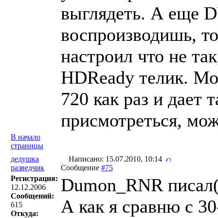
выглядеть. А еще D
воспроизводишь, то
настроил что не так
HDReady телик. Мож
720 как раз и дает 
присмотреться, мож
В начало
страницы
дедушка
Написано: 15.07.2010, 10:14
разведчик
Сообщение
#75
Регистрация:
Dumon_RNR писал(
12.12.2006
Сообщений:
А как я сравню с 30
615
Откуда: