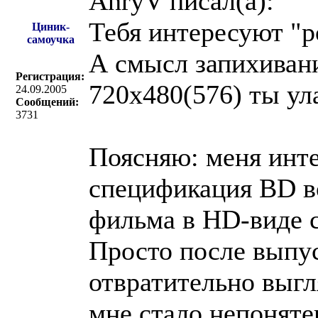
AnryV писал(a):
Тебя интересуют "р
Циник-
самоучка
А смысл запихивани
Регистрация:
720х480(576) ты ул
24.09.2005
Сообщений:
3731
Поясняю: меня инте
спецификация BD в
фильма в HD-виде с
Просто после выпу
отвратительно выг
мне стало непонятен