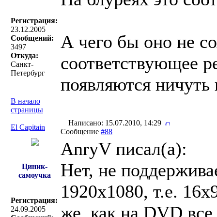
Регистрация:
23.12.2005
А чего бы оно не с
Сообщений:
3497
Откуда:
соответствующее р
Санкт-
Петербург
появляются ничуть 
В начало
страницы
Написано: 15.07.2010, 14:29
El Capitain
Сообщение
#88
AnryV писал(a):
Нет, не поддержива
Циник-
самоучка
1920х1080, т.е. 16х
Регистрация:
же, как на DVD все
24.09.2005