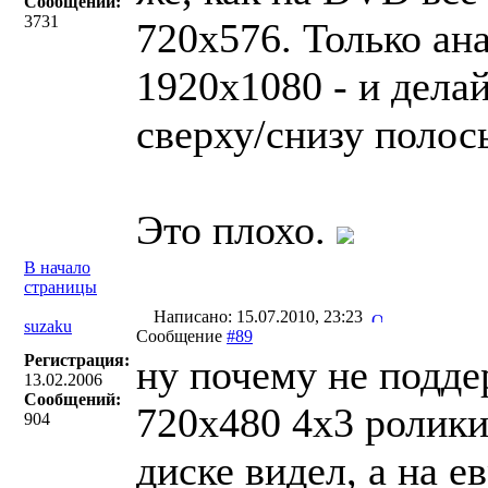
Сообщений:
3731
720х576. Только ан
1920х1080 - и делай
сверху/снизу полосы
Это плохо.
В начало
страницы
Написано: 15.07.2010, 23:23
suzaku
Сообщение
#89
Регистрация:
ну почему не подде
13.02.2006
Сообщений:
720x480 4x3 ролики
904
диске видел, а на 