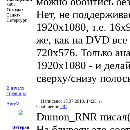
можно обойтись без
3497
Откуда:
Нет, не поддержива
Санкт-
Петербург
1920х1080, т.е. 16х
же, как на DVD все
720х576. Только ан
1920х1080 - и делай
сверху/снизу полосы
В начало
страницы
Написано: 15.07.2010, 14:28
AnryV
Сообщение
#87
Dumon_RNR писал(
На блуреях это соо
Ветеран