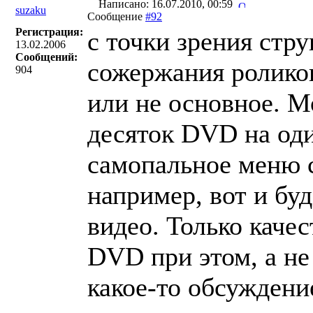
Написано: 16.07.2010, 00:59
suzaku
Сообщение
#92
Регистрация:
с точки зрения стру
13.02.2006
Сообщений:
сожержания роликов
904
или не основное. М
десяток DVD на оди
самопальное меню 
например, вот и буд
видео. Только качес
DVD при этом, а не
какое-то обсуждени