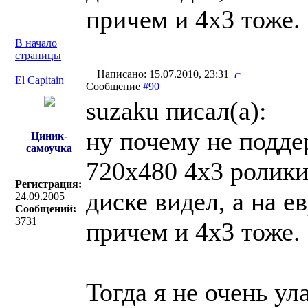
причем и 4x3 тоже.
В начало
страницы
Написано: 15.07.2010, 23:31
El Capitain
Сообщение
#90
suzaku писал(a):
ну почему не подде
Циник-
самоучка
720x480 4x3 ролики
Регистрация:
диске видел, а на 
24.09.2005
Сообщений:
3731
причем и 4x3 тоже.
Тогда я не очень у