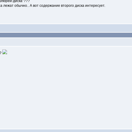
"блюрей-диска"???
а лежат обычно.. А вот содержание второго диска интересует.
и?