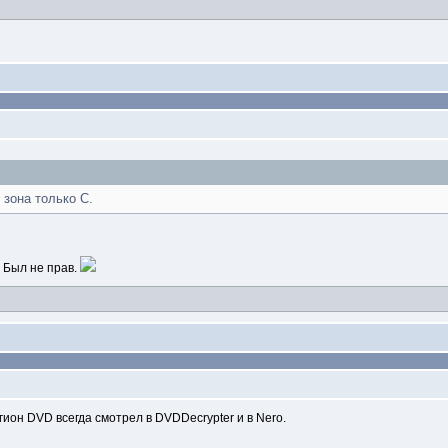
 зона только С.
 Был не прав.
ион DVD всегда смотрел в DVDDecrypter и в Nero.