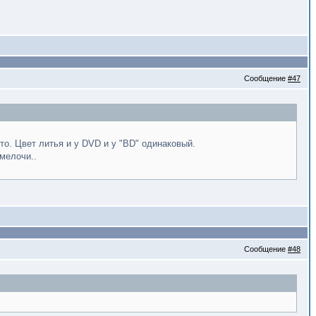
Сообщение
#47
то. Цвет литья и у DVD и у "BD" одинаковый.
 мелочи..
Сообщение
#48