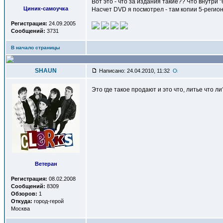
Вот это - что за издания такие?? Что внутри 
Циник-самоучка
Насчет DVD я посмотрел - там копии 5-регион
Регистрация:
24.09.2005
Сообщений:
3731
В начало страницы
SHAUN
Написано: 24.04.2010, 11:32
Это где такое продают и это что, литье что л
Ветеран
Регистрация:
08.02.2008
Сообщений:
8309
Обзоров:
1
Откуда:
город-герой
Москва