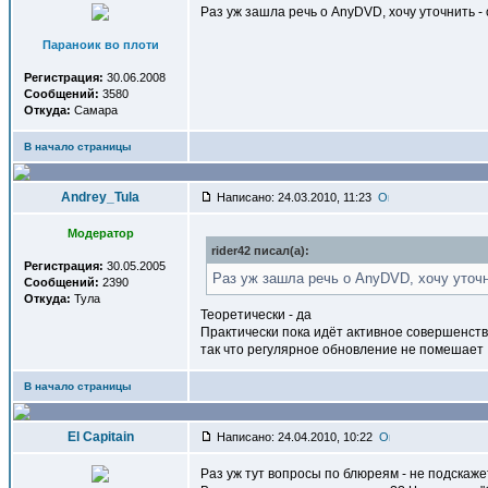
Раз уж зашла речь о AnyDVD, хочу уточнить -
Параноик во плоти
Регистрация:
30.06.2008
Сообщений:
3580
Откуда:
Самара
В начало страницы
Andrey_Tula
Написано: 24.03.2010, 11:23
Модератор
rider42 писал(a):
Регистрация:
30.05.2005
Раз уж зашла речь о AnyDVD, хочу уточн
Сообщений:
2390
Откуда:
Тула
Теоретически - да
Практически пока идёт активное совершенс
так что регулярное обновление не помешает
В начало страницы
El Capitain
Написано: 24.04.2010, 10:22
Раз уж тут вопросы по блюреям - не подскажет