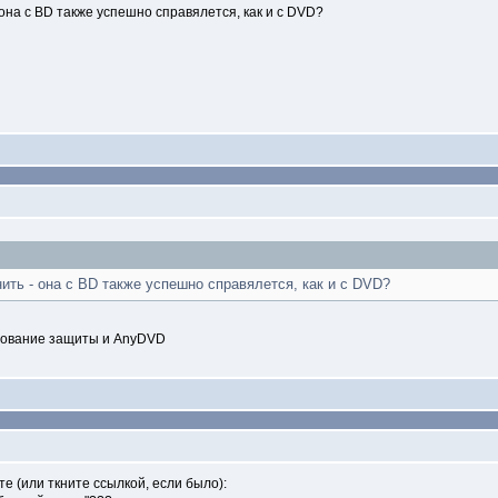
 она с BD также успешно справялется, как и с DVD?
ить - она с BD также успешно справялется, как и с DVD?
твование защиты и AnyDVD
е (или ткните ссылкой, если было):