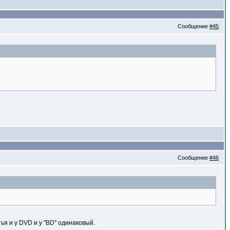
Сообщение
#45
Сообщение
#46
тья и у DVD и у "BD" одинаковый.