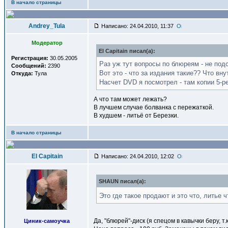
В начало страницы
Andrey_Tula
Написано: 24.04.2010, 11:37
Модератор
El Capitain писал(a):
Регистрация:
30.05.2005
Раз уж тут вопросы по блюреям - не подс
Сообщений:
2390
Вот это - что за издания такие?? Что вн
Откуда:
Тула
Насчет DVD я посмотрел - там копии 5-р
А что там может лежать?
В лучшем случае болванка с пережаткой.
В худшем - литьё от Березки.
В начало страницы
El Capitain
Написано: 24.04.2010, 12:02
SHAUN писал(a):
Это где такое продают и это что, литье 
Да, "блюрей"-диск (я спецом в кавычки беру, 
Циник-самоучка