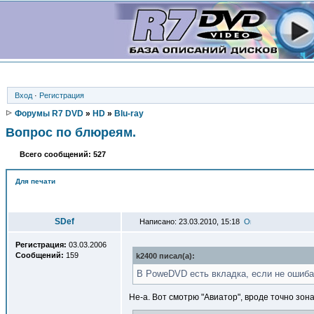
Вход
·
Регистрация
Форумы R7 DVD
»
HD
»
Blu-ray
Вопрос по блюреям.
Всего сообщений: 527
Для печати
Автор
SDef
Написано: 23.03.2010, 15:18
Регистрация:
03.03.2006
Сообщений:
159
k2400 писал(a):
В PoweDVD есть вкладка, если не ошиба
Не-а. Вот смотрю "Авиатор", вроде точно зон