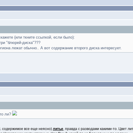
кажете (или ткните ссылкой, если было):
утри "блюрей-диска"???
егиона лежат обычно.. А вот содержание второго диска интересует.
что ли?
т.к. содержимое все еще неясно)
литье
, правда с разводами какими-то. Цвет ли