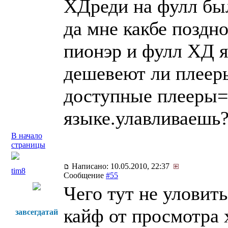
ХДреди на фулл бы
да мне какбе поздн
пионэр и фулл ХД 
дешевеют ли плеер
доступные плееры=
языке.улавливаешь
В начало
страницы
Написано: 10.05.2010, 22:37
tim8
Сообщение
#55
Чего тут не уловит
кайф от просмотра 
завсегдатай