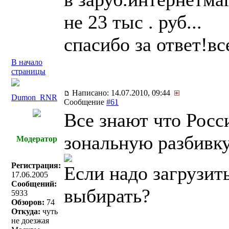
не 23 тыс . руб...
спасибо за ответ!вс
В начало
страницы
Написано: 14.07.2010, 09:44
Dumon_RNR
Сообщение
#61
Все знают что Росс
зональную разбивку
Модератор
Регистрация:
Если надо загрузит
17.06.2005
Сообщений:
выбирать?
5933
Обзоров:
74
Откуда:
чуть
не доезжая