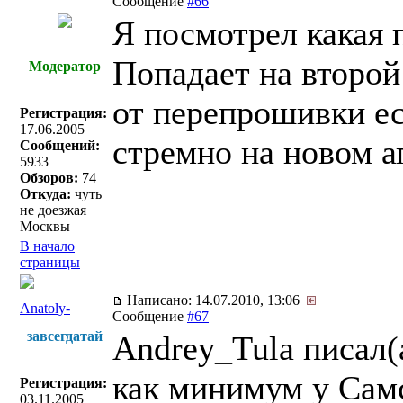
Сообщение
#66
Я посмотрел какая 
Попадает на второй
Модератор
от перепрошивки ес
Регистрация:
17.06.2005
стремно на новом а
Сообщений:
5933
Обзоров:
74
Откуда:
чуть
не доезжая
Москвы
В начало
страницы
Написано: 14.07.2010, 13:06
Anatoly-
Сообщение
#67
завсегдатай
Andrey_Tula писал(
как минимум у Самс
Регистрация:
03.11.2005