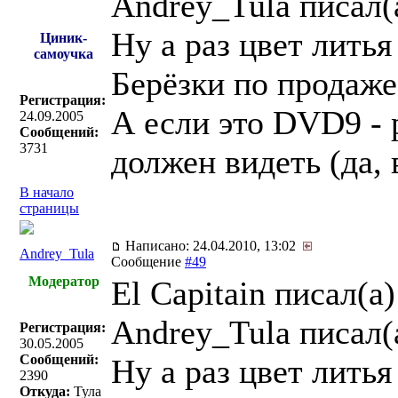
Andrey_Tula писал(
Ну а раз цвет лить
Циник-
самоучка
Берёзки по продаж
Регистрация:
А если это DVD9 - 
24.09.2005
Сообщений:
3731
должен видеть (да, 
В начало
страницы
Написано: 24.04.2010, 13:02
Andrey_Tula
Сообщение
#49
Модератор
El Capitain писал(a)
Andrey_Tula писал(
Регистрация:
30.05.2005
Сообщений:
Ну а раз цвет лить
2390
Откуда:
Тула