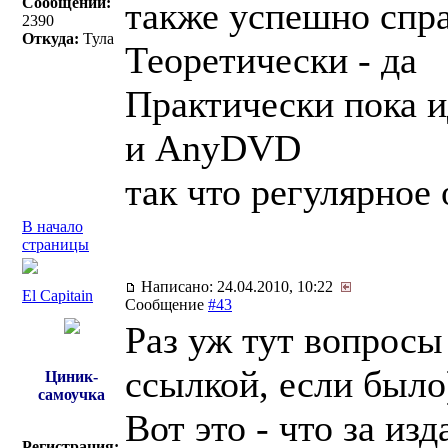
Сообщений:
также успешно спра
2390
Откуда:
Тула
Теоретически - да
Практически пока 
и AnyDVD
так что регулярное
В начало
страницы
Написано: 24.04.2010, 10:22
El Capitain
Сообщение
#43
Раз уж тут вопросы
ссылкой, если было
Циник-
самоучка
Вот это - что за из
Регистрация: