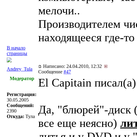
мелочи..
Производителем чи
находящееся где-то
В начало
страницы
Написано: 24.04.2010, 12:32
Andrey_Tula
Сообщение
#47
Модератор
El Capitain писал(a)
Регистрация:
30.05.2005
Сообщений:
Да, "блюрей"-диск (
2390
Откуда:
Тула
все еще неясно)
ли
литья и у DVD и у 