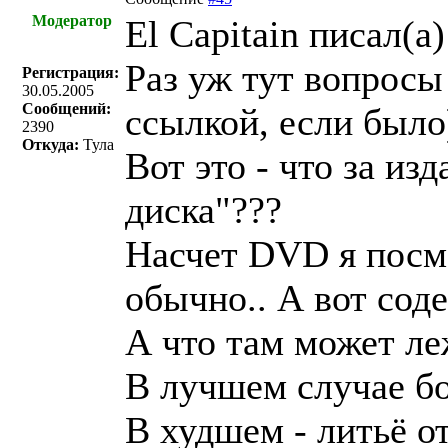
Модератор
El Capitain писал(a)
Раз уж тут вопросы
Регистрация:
30.05.2005
Сообщений:
ссылкой, если было
2390
Откуда:
Тула
Вот это - что за из
диска"???
Насчет DVD я посмо
обычно.. А вот сод
А что там может ле
В лучшем случае бо
В худшем - литьё от