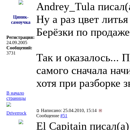
Andrey_Tula писал(
Ну а раз цвет лить
Циник-
самоучка
Берёзки по продаж
Регистрация:
24.09.2005
Сообщений:
3731
Так и оказалось... 
самого сначала начи
хотя при разборке з
В начало
страницы
Написано: 25.04.2010, 15:14
Driverrock
Сообщение
#51
El Capitain писал(a)