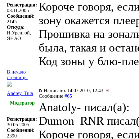
Короче говоря, есл
Регистрация:
03.11.2005
Сообщений:
зону окажется плее
2145
Откуда:
Прошивка на зональ
Н.Уренгой,
ЯНАО
была, такая и остан
Код зоны у блю-пле
В начало
страницы
Написано: 14.07.2010, 12:43
Andrey_Tula
Сообщение
#65
Модератор
Anatoly- писал(a):
Dumon_RNR писал(
Регистрация:
30.05.2005
Сообщений:
Короче говоря, есл
2390