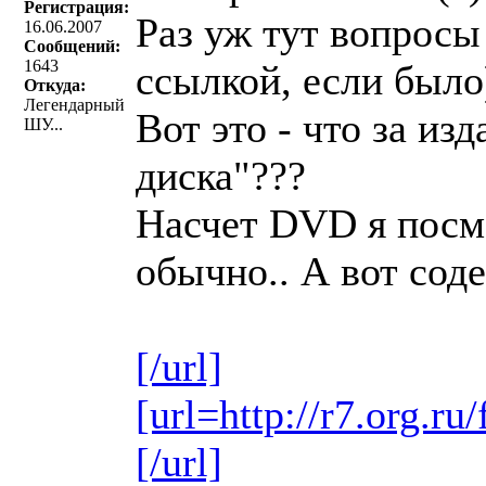
Регистрация:
Раз уж тут вопросы
16.06.2007
Сообщений:
1643
ссылкой, если было
Откуда:
Легендарный
Вот это - что за из
ШУ...
диска"???
Насчет DVD я посмо
обычно.. А вот сод
[/url]
[url=http://r7.org.
[/url]