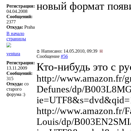
новый формат появ
Регистрация:
04.04.2008
Сообщений:
2377
Откуда:
Praha
В начало
страницы
Написано: 14.05.2010, 09:39
ventura
Сообщение
#56
Регистрация:
Кто-нибудь это с р
13.11.2009
Сообщений:
http://www.amazon.fr/g
315
Откуда:
со
Defunes/dp/B003L8MG
старого
форума :)
ie=UTF8&s=dvd&qid=
http://www.amazon.fr/F
Louis/dp/B003EN2SMI/