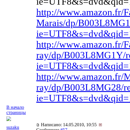
ie=UTF8&s=dvd&qid=
http://www.amazon.fr/F
Marais/dp/B003L8MG1
ie=UTF8&s=dvd&qid=
http://www.amazon.fr/F
ray/dp/B003L8MG1Y/r
ie=UTF8&s=dvd&qid=
http://www.amazon.fr/
ray/dp/B003L8MG28/re
ie=UTF8&s=dvd&qid=
В начало
страницы
Написано: 14.05.2010, 10:55
suzaku
Сообщение
#57