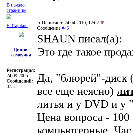
В начало
страницы
Написано: 24.04.2010, 12:02
El Capitain
Сообщение
#46
SHAUN писал(a):
Это где такое прода
Циник-
самоучка
Регистрация:
Да, "блюрей"-диск (
24.09.2005
Сообщений:
3731
все еще неясно)
ли
литья и у DVD и у 
Цена вопроса - 100
компьютерные, Час 