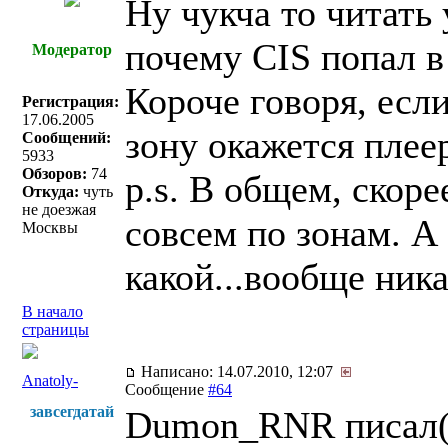
Ну чукча то читать 
почему CIS попал в
Модератор
Короче говоря, есл
Регистрация:
17.06.2005
зону окажется плее
Сообщений:
5933
Обзоров:
74
p.s. В общем, скор
Откуда:
чуть
не доезжая
совсем по зонам. А
Москвы
какой...вообще ник
В начало
страницы
Написано: 14.07.2010, 12:07
Anatoly-
Сообщение
#64
завсегдатай
Dumon_RNR писал(