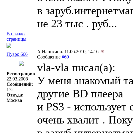
в заруб.интернетмаг
не 23 тыс . руб...
В начало
страницы
Написано: 11.06.2010, 14:16
Пуаро 666
Сообщение
#60
vla-vla писал(a):
Регистрация:
У меня знакомый та
22.03.2008
Сообщений:
172
другие BD плеера
Откуда:
Москва
и PS3 - использует 
очень хвалит . Пок
в заруб.интернетмаг