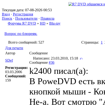
Текущая дата: 07-08-2026 00:53
Вход
·
Регистрация
Поиск
·
Пользователи
·
Правила
Форумы R7 DVD
»
HD
»
Blu-ray
Вопрос по блюреям.
Всего сообщений: 527
Страницы:
1
Для печати
Автор
Сообщение
Написано: 23.03.2010, 15:18
SDef
Сообщение
#36
Регистрация:
k2400 писал(a):
03.03.2006
Сообщений:
В PoweDVD есть вк
159
кнопкой мыши - Ко
Не-а. Вот смотрю "А