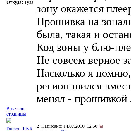
Откуда:
Тула
зону окажется плее
Прошивка на зональ
была, такая и остан
Код зоны у блю-пле
Не совсем верное з
Насколько я помню,
регион шился вмест
менял - прошивкой 
В начало
страницы
Написано: 14.07.2010, 12:50
Dumon_RNR