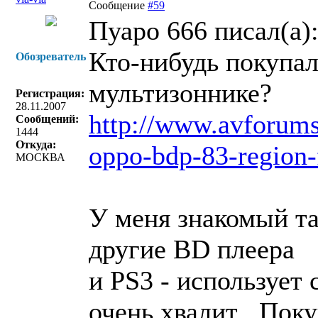
Сообщение
#59
Пуаро 666 писал(a)
Кто-нибудь покупал
Обозреватель
мультизоннике?
Регистрация:
28.11.2007
http://www.avforums
Сообщений:
1444
Откуда:
oppo-bdp-83-region-
МОСКВА
У меня знакомый та
другие BD плеера
и PS3 - использует 
очень хвалит . Пок