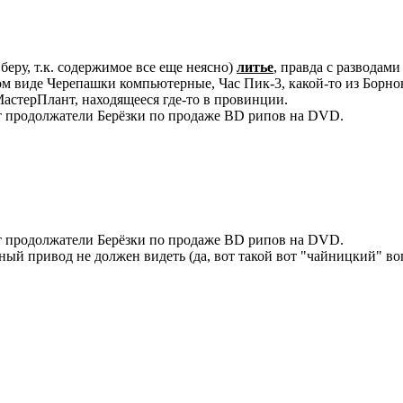
беру, т.к. содержимое все еще неясно)
литье
, правда с разводам
ком виде Черепашки компьютерные, Час Пик-3, какой-то из Борнов
стерПлант, находящееся где-то в провинции.
чит продолжатели Берёзки по продаже BD рипов на DVD.
чит продолжатели Берёзки по продаже BD рипов на DVD.
ный привод не должен видеть (да, вот такой вот "чайницкий" воп