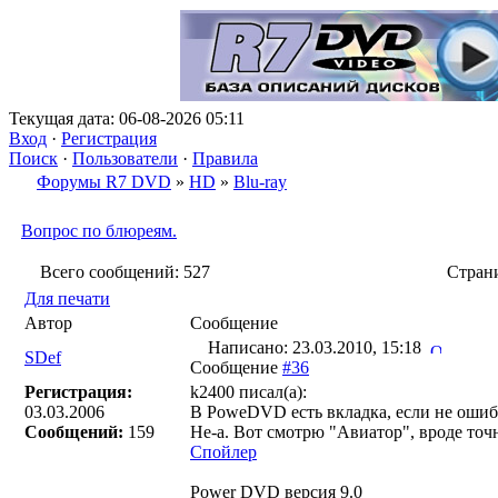
Текущая дата: 06-08-2026 05:11
Вход
·
Регистрация
Поиск
·
Пользователи
·
Правила
Форумы R7 DVD
»
HD
»
Blu-ray
Вопрос по блюреям.
Всего сообщений: 527
Стра
Для печати
Автор
Сообщение
Написано: 23.03.2010, 15:18
SDef
Сообщение
#36
Регистрация:
k2400 писал(a):
03.03.2006
В PoweDVD есть вкладка, если не оши
Сообщений:
159
Не-а. Вот смотрю "Авиатор", вроде точ
Спойлер
Power DVD версия 9.0