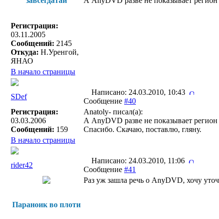
завсегдатай
А AnyDVD разве не показывает регион 
Регистрация:
03.11.2005
Сообщений:
2145
Откуда:
Н.Уренгой,
ЯНАО
В начало страницы
Написано: 24.03.2010, 10:43
SDef
Сообщение
#40
Регистрация:
Anatoly- писал(a):
03.03.2006
А AnyDVD разве не показывает регион 
Сообщений:
159
Спасибо. Скачаю, поставлю, гляну.
В начало страницы
Написано: 24.03.2010, 11:06
rider42
Сообщение
#41
Раз уж зашла речь о AnyDVD, хочу уточ
Параноик во плоти