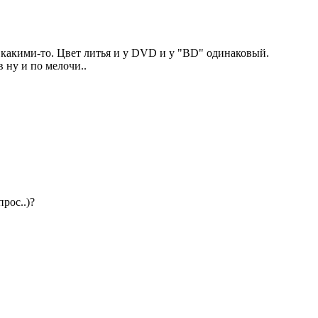
и какими-то. Цвет литья и у DVD и у "BD" одинаковый.
 ну и по мелочи..
рос..)?