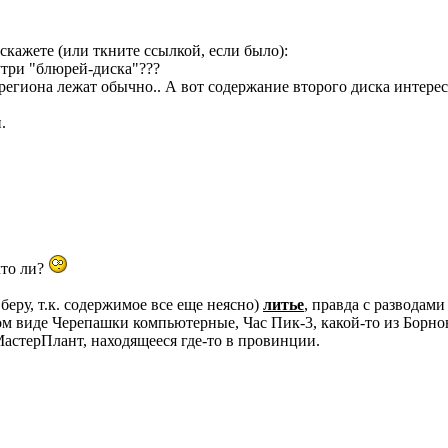
скажете (или ткните ссылкой, если было):
нутри "блюрей-диска"???
региона лежат обычно.. А вот содержание второго диска интерес
.
что ли?
беру, т.к. содержимое все еще неясно)
литье
, правда с разводам
ком виде Черепашки компьютерные, Час Пик-3, какой-то из Борнов
стерПлант, находящееся где-то в провинции.