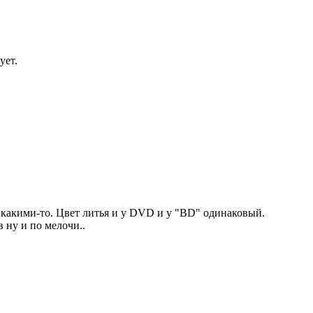
ует.
и какими-то. Цвет литья и у DVD и у "BD" одинаковый.
 ну и по мелочи..