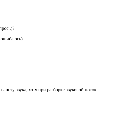
рос..)?
е ошибаюсь).
а - нету звука, хотя при разборке звуковой поток