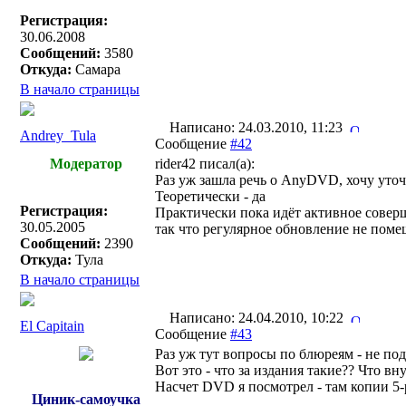
Регистрация:
30.06.2008
Сообщений:
3580
Откуда:
Самара
В начало страницы
Написано: 24.03.2010, 11:23
Andrey_Tula
Сообщение
#42
Модератор
rider42 писал(a):
Раз уж зашла речь о AnyDVD, хочу уточ
Теоретически - да
Регистрация:
Практически пока идёт активное сове
30.05.2005
так что регулярное обновление не поме
Сообщений:
2390
Откуда:
Тула
В начало страницы
Написано: 24.04.2010, 10:22
El Capitain
Сообщение
#43
Раз уж тут вопросы по блюреям - не под
Вот это - что за издания такие?? Что в
Насчет DVD я посмотрел - там копии 5-
Циник-самоучка