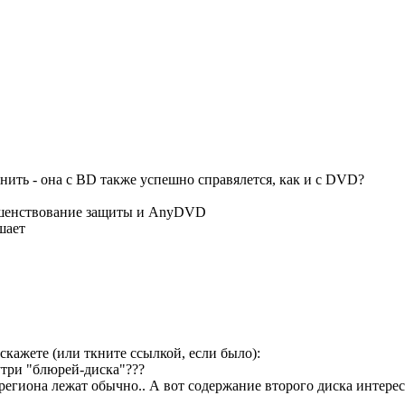
нить - она с BD также успешно справялется, как и с DVD?
ршенствование защиты и AnyDVD
шает
скажете (или ткните ссылкой, если было):
нутри "блюрей-диска"???
региона лежат обычно.. А вот содержание второго диска интерес