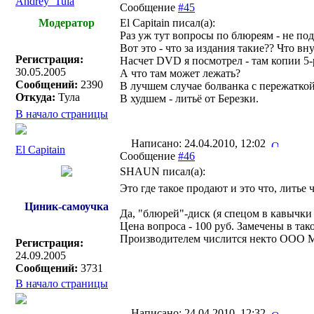
Andrey_Tula
Сообщение
#45
Модератор
El Capitain писал(a):
Раз уж тут вопросы по блюреям - не под
Вот это - что за издания такие?? Что в
Регистрация:
Насчет DVD я посмотрел - там копии 5-
30.05.2005
А что там может лежать?
Сообщений:
2390
В лучшем случае болванка с пережаткой
Откуда:
Тула
В худшем - литьё от Березки.
В начало страницы
Написано: 24.04.2010, 12:02
El Capitain
Сообщение
#46
SHAUN писал(a):
Это где такое продают и это что, литье 
Циник-самоучка
Да, "блюрей"-диск (я спецом в кавычки 
Цена вопроса - 100 руб. Замечены в та
Производителем числится некто ООО Ма
Регистрация:
24.09.2005
Сообщений:
3731
В начало страницы
Написано: 24.04.2010, 12:32