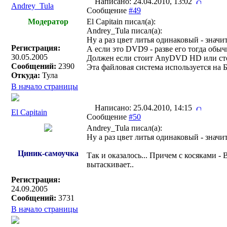
Написано: 24.04.2010, 13:02
Andrey_Tula
Сообщение
#49
Модератор
El Capitain писал(a):
Andrey_Tula писал(a):
Ну а раз цвет литья одинаковый - зна
Регистрация:
А если это DVD9 - разве его тогда обыч
30.05.2005
Должен если стоит AnyDVD HD или cто
Сообщений:
2390
Эта файловая система используется на Б
Откуда:
Тула
В начало страницы
Написано: 25.04.2010, 14:15
El Capitain
Сообщение
#50
Andrey_Tula писал(a):
Ну а раз цвет литья одинаковый - зна
Циник-самоучка
Так и оказалось... Причем с косяками - 
вытаскивает..
Регистрация:
24.09.2005
Сообщений:
3731
В начало страницы