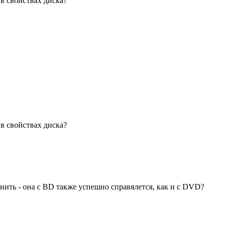
в свойствах диска?
в свойствах диска?
нить - она с BD также успешно справялется, как и с DVD?