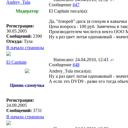
Andrey_Tula
Сообщение
#47
Модератор
El Capitain писал(a):
Да, "блюрей"-диск (я спецом в кавычки 
Регистрация:
Цена вопроса - 100 руб. Замечены в та
30.05.2005
Производителем числится некто ООО Ма
Сообщений:
2390
Ну а раз цвет литья одинаковый - зна
Откуда:
Тула
В начало страницы
Написано: 24.04.2010, 12:43
El Capitain
Сообщение
#48
Andrey_Tula писал(a):
Ну а раз цвет литья одинаковый - зна
А если это DVD9 - разве его тогда обыч
Циник-самоучка
Регистрация:
24.09.2005
Сообщений:
3731
В начало страницы