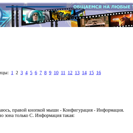
ницы:
1
2
3
4
5
6
7
8
9
10
11
12
13
14
15
16
баюсь, правой кнопкой мыши - Конфигурация - Информация.
но зона только С. Информация такая: