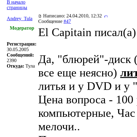
В начало
страницы
Написано: 24.04.2010, 12:32
Andrey_Tula
Сообщение
#47
Модератор
El Capitain писал(a)
Регистрация:
30.05.2005
Сообщений:
Да, "блюрей"-диск (
2390
Откуда:
Тула
все еще неясно)
ли
литья и у DVD и у 
Цена вопроса - 100
компьютерные, Час 
мелочи..