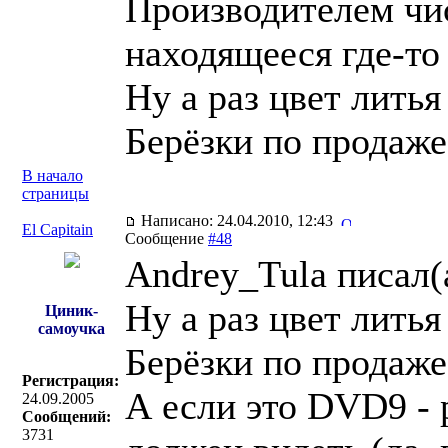
Производителем чи
находящееся где-то
Ну а раз цвет лить
Берёзки по продаж
В начало
страницы
Написано: 24.04.2010, 12:43
El Capitain
Сообщение
#48
Andrey_Tula писал(
Ну а раз цвет лить
Циник-
самоучка
Берёзки по продаж
Регистрация:
А если это DVD9 - 
24.09.2005
Сообщений:
3731