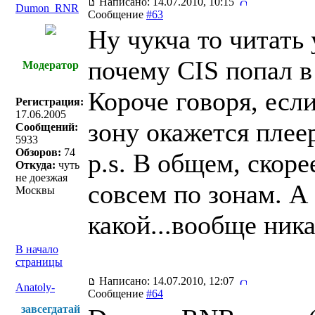
Написано: 14.07.2010, 10:15
Dumon_RNR
Сообщение
#63
Ну чукча то читать 
почему CIS попал в
Модератор
Короче говоря, есл
Регистрация:
17.06.2005
зону окажется плее
Сообщений:
5933
Обзоров:
74
p.s. В общем, скор
Откуда:
чуть
не доезжая
совсем по зонам. А
Москвы
какой...вообще ник
В начало
страницы
Написано: 14.07.2010, 12:07
Anatoly-
Сообщение
#64
завсегдатай