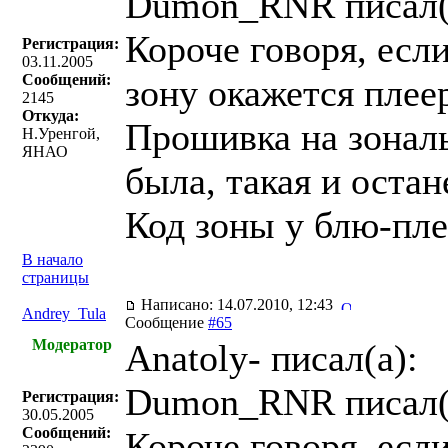
Dumon_RNR писал(
Короче говоря, есл
Регистрация:
03.11.2005
Сообщений:
зону окажется плее
2145
Откуда:
Прошивка на зональ
Н.Уренгой,
ЯНАО
была, такая и остан
Код зоны у блю-пле
В начало
страницы
Написано: 14.07.2010, 12:43
Andrey_Tula
Сообщение
#65
Модератор
Anatoly- писал(a):
Dumon_RNR писал(
Регистрация:
30.05.2005
Сообщений:
Короче говоря, есл