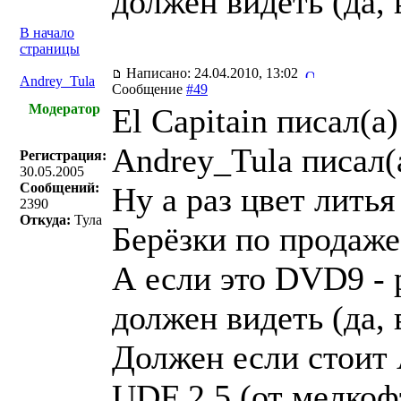
должен видеть (да, 
В начало
страницы
Написано: 24.04.2010, 13:02
Andrey_Tula
Сообщение
#49
Модератор
El Capitain писал(a)
Andrey_Tula писал(
Регистрация:
30.05.2005
Сообщений:
Ну а раз цвет лить
2390
Откуда:
Тула
Берёзки по продаж
А если это DVD9 - 
должен видеть (да, 
Должен если стоит
UDF 2.5 (от мелко