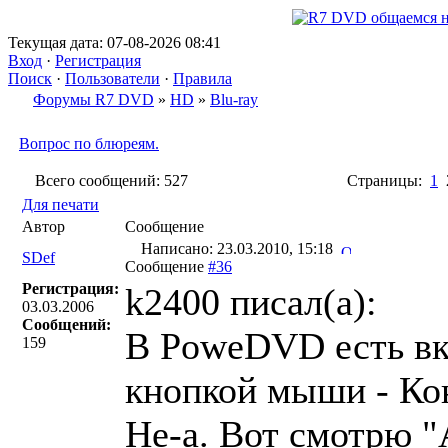
Текущая дата: 07-08-2026 08:41
Вход
·
Регистрация
Поиск
·
Пользователи
·
Правила
Форумы R7 DVD
»
HD
»
Blu-ray
Вопрос по блюреям.
Всего сообщений: 527
Страницы:
1
Для печати
Автор
Сообщение
Написано: 23.03.2010, 15:18
SDef
Сообщение
#36
Регистрация:
k2400 писал(a):
03.03.2006
Сообщений:
В PoweDVD есть вк
159
кнопкой мыши - Ко
Не-а. Вот смотрю "А