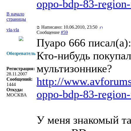
oppo-bdp-83-region-
В начало
страницы
Написано: 10.06.2010, 23:50
vla-vla
Сообщение
#59
Пуаро 666 писал(a)
Кто-нибудь покупал
Обозреватель
мультизоннике?
Регистрация:
28.11.2007
http://www.avforums
Сообщений:
1444
Откуда:
oppo-bdp-83-region-
МОСКВА
У меня знакомый та