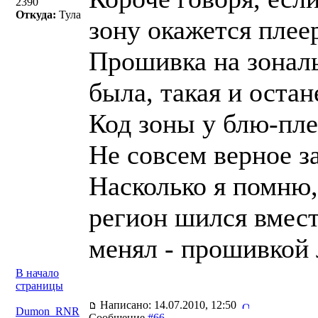
2390
Откуда:
Тула
зону окажется плее
Прошивка на зональ
была, такая и остан
Код зоны у блю-пле
Не совсем верное з
Насколько я помню,
регион шился вмест
менял - прошивкой 
В начало
страницы
Написано: 14.07.2010, 12:50
Dumon_RNR
Сообщение
#66