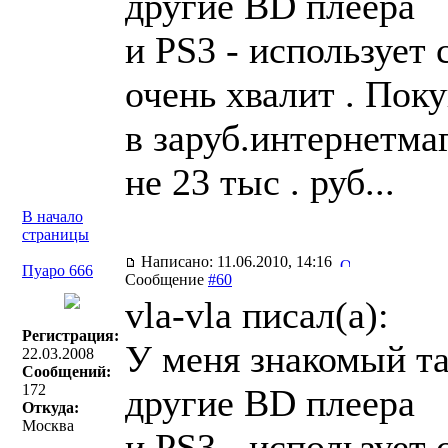
другие BD плеера
и PS3 - использует 
очень хвалит . Пок
в заруб.интернетмаг
не 23 тыс . руб...
В начало
страницы
Написано: 11.06.2010, 14:16
Пуаро 666
Сообщение
#60
vla-vla писал(a):
Регистрация:
У меня знакомый та
22.03.2008
Сообщений:
172
другие BD плеера
Откуда:
Москва
и PS3 - использует 