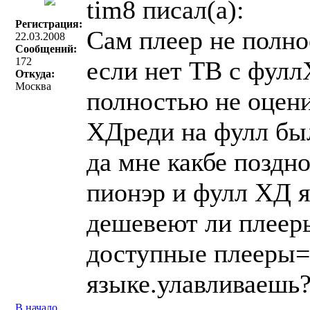
tim8 писал(a):
Регистрация:
Сам плеер не полно
22.03.2008
Сообщений:
172
если нет ТВ с фулл
Откуда:
Москва
полностью не оцени
ХДреди на фулл бы
да мне какбе поздн
пионэр и фулл ХД 
дешевеют ли плеер
доступные плееры=
языке.улавливаешь
В начало