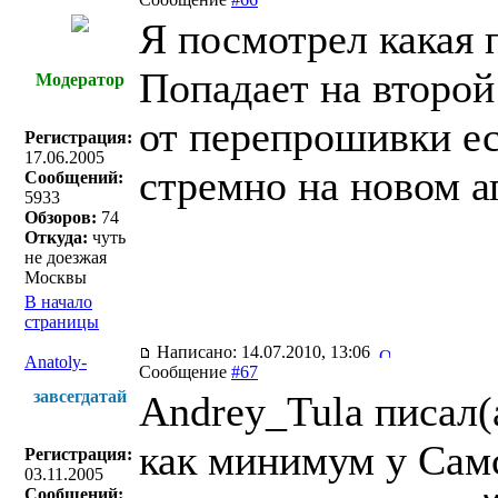
Я посмотрел какая 
Попадает на второй
Модератор
от перепрошивки ес
Регистрация:
17.06.2005
стремно на новом а
Сообщений:
5933
Обзоров:
74
Откуда:
чуть
не доезжая
Москвы
В начало
страницы
Написано: 14.07.2010, 13:06
Anatoly-
Сообщение
#67
завсегдатай
Andrey_Tula писал(
как минимум у Самс
Регистрация:
03.11.2005
Сообщений: