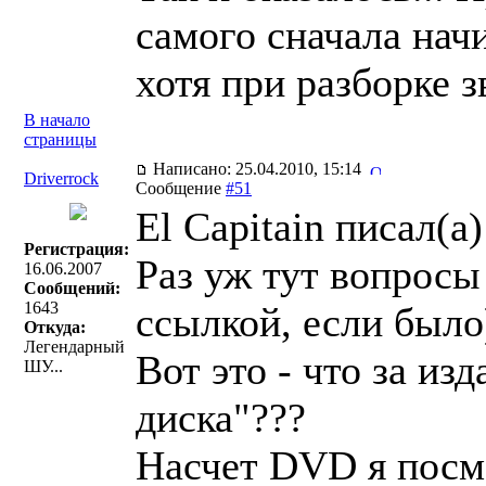
самого сначала начи
хотя при разборке з
В начало
страницы
Написано: 25.04.2010, 15:14
Driverrock
Сообщение
#51
El Capitain писал(a)
Регистрация:
Раз уж тут вопросы
16.06.2007
Сообщений:
1643
ссылкой, если было
Откуда:
Легендарный
Вот это - что за из
ШУ...
диска"???
Насчет DVD я посмо