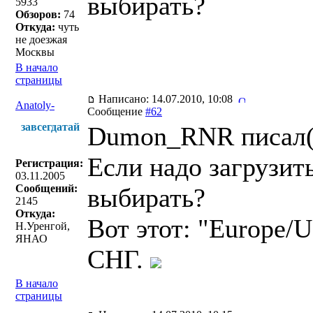
выбирать?
5933
Обзоров:
74
Откуда:
чуть
не доезжая
Москвы
В начало
страницы
Написано: 14.07.2010, 10:08
Anatoly-
Сообщение
#62
завсегдатай
Dumon_RNR писал(
Если надо загрузит
Регистрация:
03.11.2005
Сообщений:
выбирать?
2145
Откуда:
Вот этот: "Europe/
Н.Уренгой,
ЯНАО
СНГ.
В начало
страницы