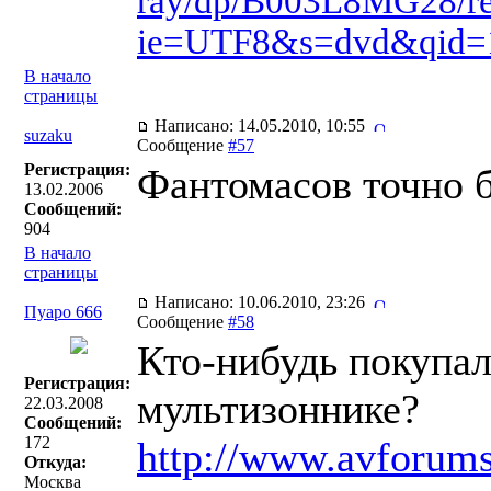
ray/dp/B003L8MG28/re
ie=UTF8&s=dvd&qid=
В начало
страницы
Написано: 14.05.2010, 10:55
suzaku
Сообщение
#57
Регистрация:
Фантомасов точно б
13.02.2006
Сообщений:
904
В начало
страницы
Написано: 10.06.2010, 23:26
Пуаро 666
Сообщение
#58
Кто-нибудь покупал
Регистрация:
мультизоннике?
22.03.2008
Сообщений:
172
http://www.avforums
Откуда:
Москва