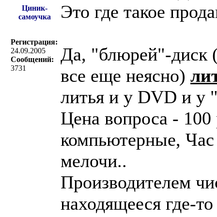
Это где такое прода
Циник-
самоучка
Регистрация:
Да, "блюрей"-диск (
24.09.2005
Сообщений:
3731
все еще неясно)
ли
литья и у DVD и у 
Цена вопроса - 100
компьютерные, Час 
мелочи..
Производителем чи
находящееся где-то