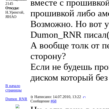
вместе с прошивкой
2145
Откуда:
прошивкой либо аме
Н.Уренгой,
ЯНАО
Возможно. Но вот у
Dumon_RNR писал(
А вообще толк от п
сторону?
Если не будешь про
диском который без
В начало
страницы
Написано: 14.07.2010, 13:22
Dumon_RNR
Сообщение
#68