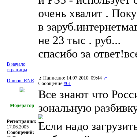
очень хвалит . Пок
в заруб.интернетмаг
не 23 тыс . руб...
спасибо за ответ!вс
В начало
страницы
Написано: 14.07.2010, 09:44
Dumon_RNR
Сообщение
#61
Все знают что Росс
зональную разбивку
Модератор
Регистрация:
Если надо загрузит
17.06.2005
Сообщений: