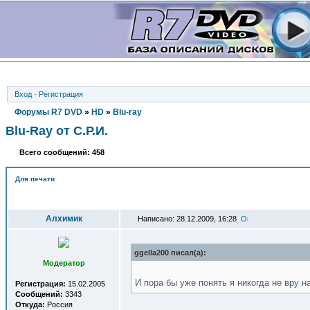
Вход
·
Регистрация
Форумы R7 DVD
»
HD
»
Blu-ray
Blu-Ray от С.Р.И.
Всего сообщений: 458
Для печати
Автор
Алхимик
Написано: 28.12.2009, 16:28
ggella200 писал(a):
Модератор
И пора бы уже понять я никогда не вру н
Регистрация:
15.02.2005
Сообщений:
3343
Откуда:
Россия