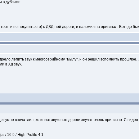
ы в дубляже
ся, и не покупить его) с ДВД-ной дороги, и наложил на оригинал. Вот где был
адоело лепить звук к многосерийному "мылу", и он решил вспомнить прошлое. Э
ли в ХД звук.
 звук не впечатлил, хотя все звуковые дороги звучат очень прилично. С видео
/ 16:9 / High Profile 4.1