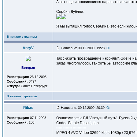
А вот еще и появившиеся паразитные частот
Сербин Дубляж
Я бы вытащил голос Сербина (это если жлобить
В начало страницы
AnryV
Написано: 30.12.2009, 19:28
Так сказать "возвращение к корням". Ggelle н
заказ многоголосок, так хоть бы авторские кла
Ветеран
Регистрация:
23.12.2005
Сообщений:
3497
Откуда:
Санкт-Петербург
В начало страницы
Ribas
Написано: 30.12.2009, 20:39
Регистрация:
07.11.2008
Ознакомился с БД "Звездный путь". Русский хд
Сообщений:
130
Codec Bitrate Description
----- ------- -----------
MPEG-4 AVC Video 32699 kbps 1080p / 23,976 fps 