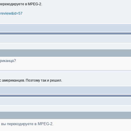
перекодируете в MPEG-2.
m=review&id=57
ериканца?
с американцев. Поэтому так и решил.
 вы перекодируете в MPEG-2.