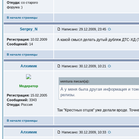
Откуда:
со старого
форума :)
В начало страницы
Sergey_N
Написано: 29.12.2009, 23:45
Регистрация:
10.02.2009
А какой смысл делать дутый дубляж ДТС-ХД (
Сообщений:
14
В начало страницы
Алхимик
Написано: 30.12.2009, 10:21
ventura писал(a):
Модератор
А у меня была другая информация и тоже
релизы.
Регистрация:
15.02.2005
Сообщений:
3343
Откуда:
Россия
Так "Крестных отцов" уже делали вроде. Точне
В начало страницы
Алхимик
Написано: 30.12.2009, 10:33