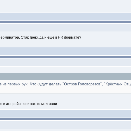
Терминатор, СтарТрек), да и еще в HR формате?
 из первых рук. Что будут делать "Остров Головорезов", "Крёстных Отц
е в их прайсе они как-то мелькали.