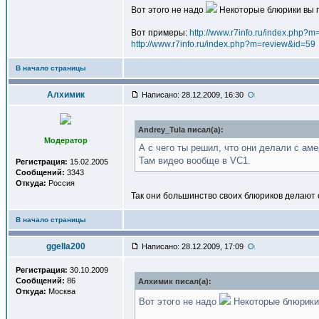
Вот этого не надо
Некоторые блюрики вы 
Вот примеры:
http://www.r7info.ru/index.php?
http://www.r7info.ru/index.php?m=review&id=59
В начало страницы
Алхимик
Написано: 28.12.2009, 16:30
Andrey_Tula писал(a):
Модератор
А с чего ты решил, что они делали с ам
Там видео вообще в VC1.
Регистрация:
15.02.2005
Сообщений:
3343
Откуда:
Россия
Так они большинство своих блюриков делают 
В начало страницы
ggella200
Написано: 28.12.2009, 17:09
Регистрация:
30.10.2009
Сообщений:
86
Алхимик писал(a):
Откуда:
Москва
Вот этого не надо
Некоторые блюрики