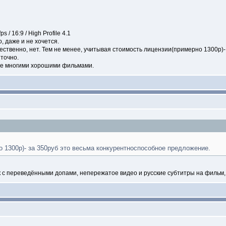
/ 16:9 / High Profile 4.1
, даже и не хочется.
ественно, нет. Тем не менее, учитывая стоимость лицензии(примерно 1300р)
 точно.
еще многими хорошими фильмами.
о 1300р)- за 350руб это весьма конкурентноспособное предложение.
ск с переведёнными допами, непережатое видео и русские субтитры на фильм,