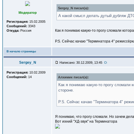
Sergey_N писал(a):
Модератор
А какой смысл делать дутый дубляж ДТС
Регистрация:
15.02.2005
Сообщений:
3343
Как я понимаю какую-то прогу сломали котора
Откуда:
Россия
P.S. Сейчас качаю "Терминатора 4" режиссёрк
В начало страницы
Sergey_N
Написано: 30.12.2009, 13:45
Регистрация:
10.02.2009
Сообщений:
14
Алхимик писал(a):
Как я понимаю какую-то прогу сломали к
стороне.
P.S. Сейчас качаю "Терминатора 4" режи
Я понимаю, что прогу сломали. Но зачем дела
Вот ихний "ХД-звук" на Терминатора