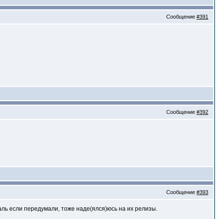
Сообщение
#391
Сообщение
#392
Сообщение
#393
Жаль если передумали, тоже наде(ялся)юсь на их релизы.