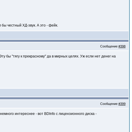
 бы честный ХД-звук. А это - фейк.
Сообщение
#398
ту бы "тягу к прекрасному" да в мирных целях. Уж если нет денег на
Сообщение
#399
 немного интереснее - вот BDInfo с лицензионного диска -