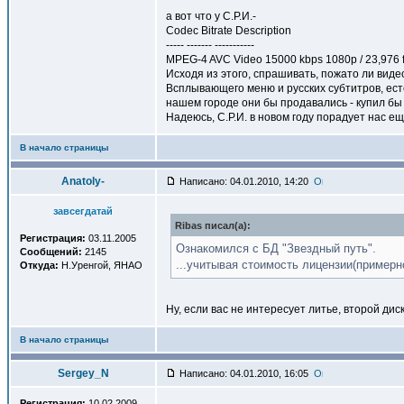
а вот что у С.Р.И.-
Codec Bitrate Description
----- ------- -----------
MPEG-4 AVC Video 15000 kbps 1080p / 23,976 fps 
Исходя из этого, спрашивать, пожато ли видео
Всплывающего меню и русских субтитров, ест
нашем городе они бы продавались - купил бы
Надеюсь, С.Р.И. в новом году порадует нас 
В начало страницы
Anatoly-
Написано: 04.01.2010, 14:20
завсегдатай
Ribas писал(a):
Регистрация:
03.11.2005
Ознакомился с БД "Звездный путь".
Сообщений:
2145
...учитывая стоимость лицензии(примерн
Откуда:
Н.Уренгой, ЯНАО
Ну, если вас не интересует литье, второй ди
В начало страницы
Sergey_N
Написано: 04.01.2010, 16:05
Регистрация:
10.02.2009