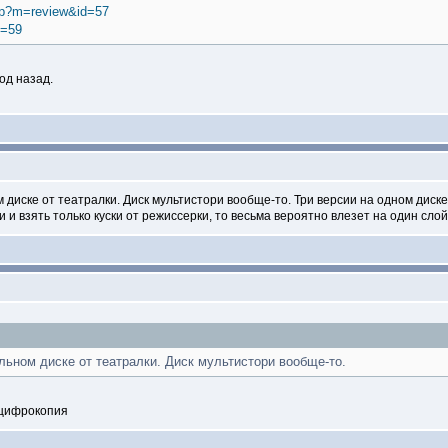
php?m=review&id=57
d=59
год назад.
 диске от театралки. Диск мультистори вообще-то. Три версии на одном диске.
 и взять только куски от режиссерки, то весьма вероятно влезет на один слой
ельном диске от театралки. Диск мультистори вообще-то.
ноцифрокопия