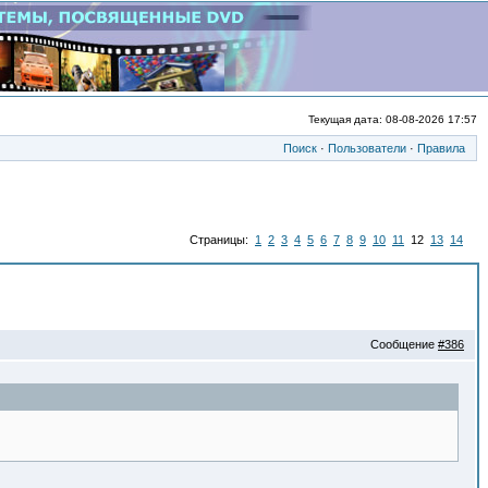
Текущая дата: 08-08-2026 17:57
Поиск
·
Пользователи
·
Правила
Страницы:
1
2
3
4
5
6
7
8
9
10
11
12
13
14
Сообщение
#386