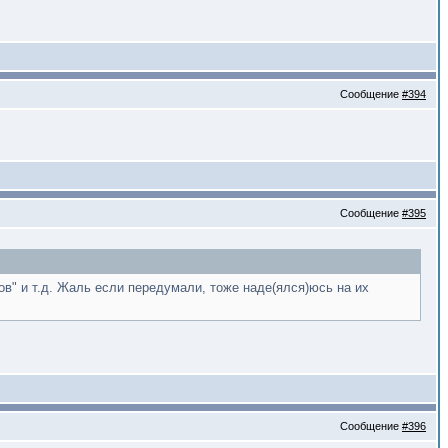
Сообщение
#394
Сообщение
#395
ов" и т.д. Жаль если передумали, тоже наде(ялся)юсь на их
Сообщение
#396