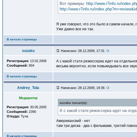
Вот примеры:
http://www.r7info.ru/index.
http://www.r7info.ru/index.php?m=review&i
Я уже говорил, что это было в самом начале, 
Уже давно все не так.
В начало страницы
suzaku
Написано: 28.12.2009, 17:31
Регистрация:
13.02.2006
А с какой стати режиссерка идет на отдельном
Сообщений:
904
весьма вероятно, если повыкидывать все звуки
В начало страницы
Andrey_Tula
Написано: 28.12.2009, 19:36
Модератор
suzaku писал(a):
Регистрация:
30.05.2005
А с какой стати режиссерка идет на отд
Сообщений:
2390
Откуда:
Тула
Американский - нет
там три диска - два с фильмами, третий гов
В начало страницы