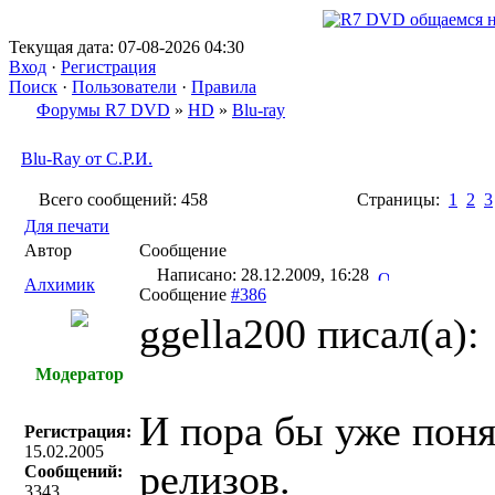
Текущая дата: 07-08-2026 04:30
Вход
·
Регистрация
Поиск
·
Пользователи
·
Правила
Форумы R7 DVD
»
HD
»
Blu-ray
Blu-Ray от С.Р.И.
Всего сообщений: 458
Страницы:
1
2
3
Для печати
Автор
Сообщение
Написано: 28.12.2009, 16:28
Алхимик
Сообщение
#386
ggella200 писал(a):
Модератор
И пора бы уже поня
Регистрация:
15.02.2005
релизов.
Сообщений:
3343