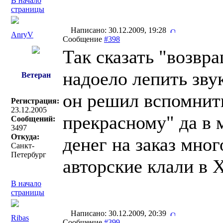
В начало
страницы
Написано: 30.12.2009, 19:28
AnryV
Сообщение
#398
Так сказать "возвра
надоело лепить зву
Ветеран
он решил вспомнить
Регистрация:
23.12.2005
прекрасному" да в 
Сообщений:
3497
Откуда:
денег на заказ мног
Санкт-
Петербург
авторские клали в 
В начало
страницы
Написано: 30.12.2009, 20:39
Ribas
Сообщение
#399