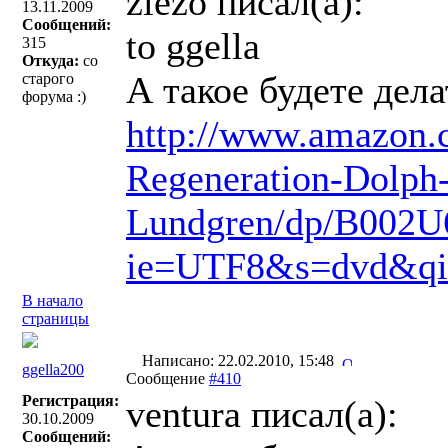
ziezo писал(a):
13.11.2009
Сообщений:
to ggella
315
Откуда:
со
А такое будете дела
старого
форума :)
http://www.amazon.c
Regeneration-Dolph
Lundgren/dp/B002U
ie=UTF8&s=dvd&qi
В начало
страницы
Написано: 22.02.2010, 15:48
ggella200
Сообщение
#410
Регистрация:
ventura писал(a):
30.10.2009
Сообщений: