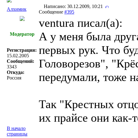
Написано: 30.12.2009, 10:21
Алхимик
Сообщение
#395
ventura писал(a):
А у меня была друг
Модератор
первых рук. Что бу
Регистрация:
15.02.2005
Головорезов", "Крё
Сообщений:
3343
Откуда:
передумали, тоже н
Россия
Так "Крестных отцо
их прайсе они как-т
В начало
страницы