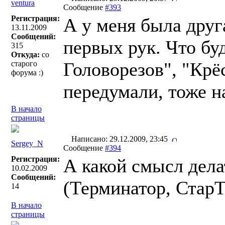
ventura
Сообщение
#393
Регистрация:
А у меня была друг
13.11.2009
Сообщений:
первых рук. Что бу
315
Откуда:
со
Головорезов", "Крё
старого
форума :)
передумали, тоже н
В начало
страницы
Написано: 29.12.2009, 23:45
Sergey_N
Сообщение
#394
Регистрация:
А какой смысл дел
10.02.2009
Сообщений:
(Терминатор, СтарТ
14
В начало
страницы