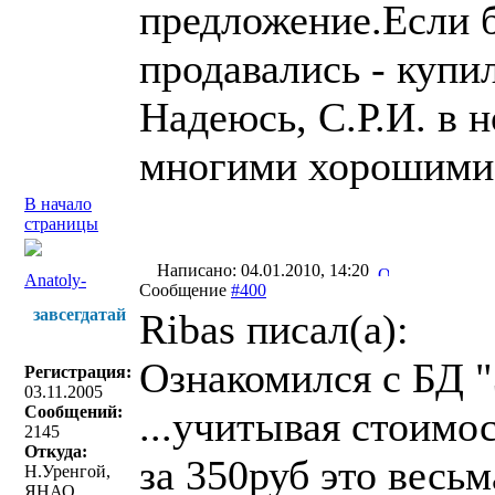
предложение.Если 
продавались - купи
Надеюсь, С.Р.И. в 
многими хорошими
В начало
страницы
Написано: 04.01.2010, 14:20
Anatoly-
Сообщение
#400
завсегдатай
Ribas писал(a):
Ознакомился с БД "
Регистрация:
03.11.2005
Сообщений:
...учитывая стоимо
2145
Откуда:
за 350руб это весь
Н.Уренгой,
ЯНАО