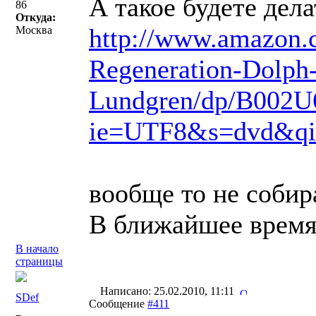
А такое будете дела
86
Откуда:
http://www.amazon.c
Москва
Regeneration-Dolph
Lundgren/dp/B002U
ie=UTF8&s=dvd&qi
вообще то не собир
В ближайшее время
В начало
страницы
Написано: 25.02.2010, 11:11
SDef
Сообщение
#411