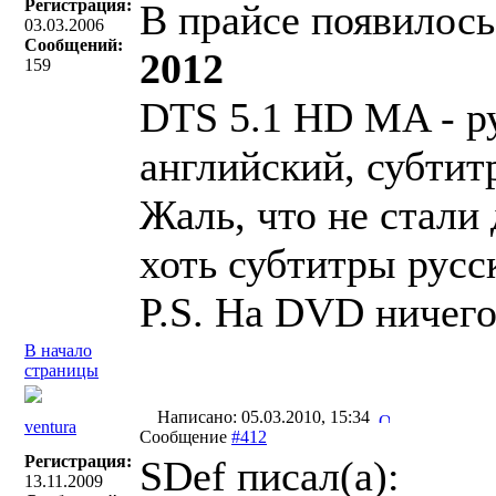
Регистрация:
В прайсе появилось
03.03.2006
Сообщений:
2012
159
DTS 5.1 HD MA - ру
английский, субтит
Жаль, что не стали
хоть субтитры русск
P.S. На DVD ничего
В начало
страницы
Написано: 05.03.2010, 15:34
ventura
Сообщение
#412
Регистрация:
SDef писал(a):
13.11.2009