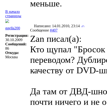
меньше.
В начало
страницы
Написано: 14.01.2010, 23:14
ggella200
Сообщение
#407
Регистрация:
Zan писал(a):
30.10.2009
Сообщений:
Кто щупал "Бросок 
86
Откуда:
переводом? Дублир
Москва
качеству от DVD-ш
Да там от ДВД-шно
почти ничего и не о