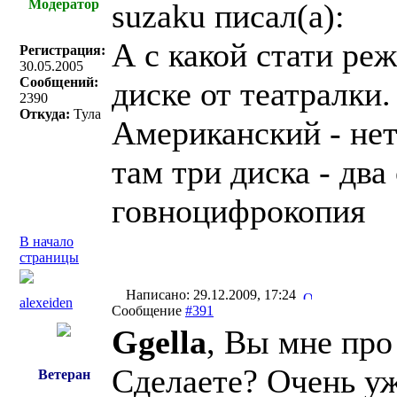
Модератор
suzaku писал(a):
А с какой стати ре
Регистрация:
30.05.2005
Сообщений:
диске от театралки
2390
Откуда:
Тула
Американский - не
там три диска - два
говноцифрокопия
В начало
страницы
Написано: 29.12.2009, 17:24
alexeiden
Сообщение
#391
Ggella
, Вы мне про
Сделаете? Очень у
Ветеран