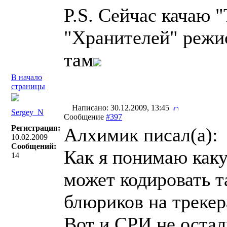
P.S. Сейчас качаю 
"Хранителей" режи
там
В начало
страницы
Написано: 30.12.2009, 13:45
Sergey_N
Сообщение
#397
Регистрация:
Алхимик писал(a):
10.02.2009
Сообщений:
Как я понимаю каку
14
может кодировать т
блюриков на трекер
Вот и СРИ не остал