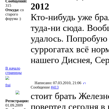
Сообщений:
2012
315
Откуда:
со
Кто-нибудь уже бра
старого
форума :)
туда-ни сюда. Вооб
удалось. Попробую 
суррогатах всё нор
нашего Диснея, Серб
В начало
страницы
Написано: 07.03.2010, 21:06
frai
Сообщение
#413
стоит брать Железн
Регистрация:
повертел сегодня в 
01.09.2009