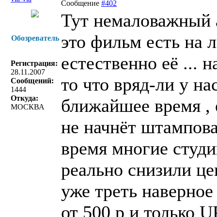
Сообщение
#402
Тут немаловажный а
это фильм есть на 
Обозреватель
естественно её ... 
Регистрация:
28.11.2007
то что вряд-ли у на
Сообщений:
1444
Откуда:
ближайшее время , 
МОСКВА
не начнёт штампова
время многие студ
реально снизили це
уже треть наверное 
от 500 р и только 