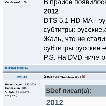
В прайсе появилос
Сообщений:
159
2012
DTS 5.1 HD MA - ру
субтитры: русские,
Жаль, что не стали
субтитры русские е
P.S. На DVD ничего 
В начало страницы
ventura
Написано: 05.03.2010, 15:34
Регистрация:
13.11.2009
Сообщений:
315
SDef писал(a):
Откуда:
со старого
форума :)
2012