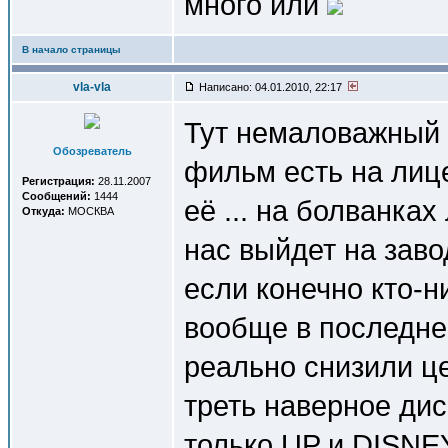
много или
В начало страницы
vla-vla
Написано: 04.01.2010, 22:17
Тут немаловажный а
Обозреватель
фильм есть на лице
Регистрация:
28.11.2007
Сообщений:
1444
её ... на болванках
Откуда:
МОСКВА
нас выйдет на заво
если конечно кто-н
вообще в последне
реально снизили це
треть наверное диск
только UP и DISNEY