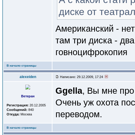
диске от театра
Американский - нет
там три диска - дв
говноцифрокопия
В начало страницы
alexeiden
Написано: 29.12.2009, 17:24
Ggella
, Вы мне про
Ветеран
Очень уж охота по
Регистрация:
20.12.2005
Сообщений:
840
переводом.
Откуда:
Москва
В начало страницы