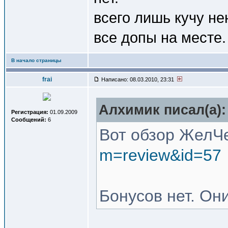
всего лишь кучу н
все допы на месте.
В начало страницы
frai
Написано: 08.03.2010, 23:31
Алхимик писал(a):
Регистрация:
01.09.2009
Сообщений:
6
Вот обзор ЖелЧ
m=review&id=57
Бонусов нет. Он