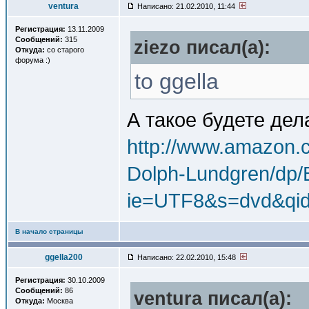
ventura
Написано: 21.02.2010, 11:44
Регистрация:
13.11.2009
Сообщений:
315
ziezo писал(a):
Откуда:
со старого
форума :)
to ggella
А такое будете дел
http://www.amazon.c
Dolph-Lundgren/dp
ie=UTF8&s=dvd&qi
В начало страницы
ggella200
Написано: 22.02.2010, 15:48
Регистрация:
30.10.2009
Сообщений:
86
ventura писал(a):
Откуда:
Москва