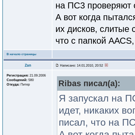
на ПС3 проверяют 
А вот когда пытал
их дисков, слитые 
что с папкой ААСS, 
В начало страницы
Zan
Написано: 14.01.2010, 20:52
Регистрация:
21.09.2006
Сообщений:
580
Ribas писал(a):
Откуда:
Питер
Я запускал на П
идет, никаких в
писал, что на П
А вот когда пыт