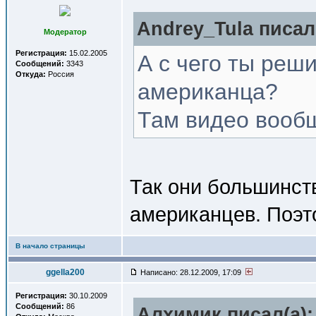
Andrey_Tula писал(
Модератор
Регистрация:
15.02.2005
А с чего ты реши
Сообщений:
3343
Откуда:
Россия
американца?
Там видео вооб
Так они большинст
американцев. Поэт
В начало страницы
ggella200
Написано: 28.12.2009, 17:09
Регистрация:
30.10.2009
Сообщений:
86
Алхимик писал(a):