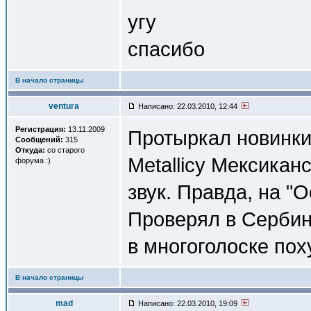
угу
спасибо
В начало страницы
ventura
Написано: 22.03.2010, 12:44
Регистрация:
13.11.2009
Протыркал новинки
Сообщений:
315
Откуда:
со старого
Metallicу Мексиканс
форума :)
звук. Правда, на "
Проверял в Сербине
в многоголоске по
В начало страницы
mad
Написано: 22.03.2010, 19:09