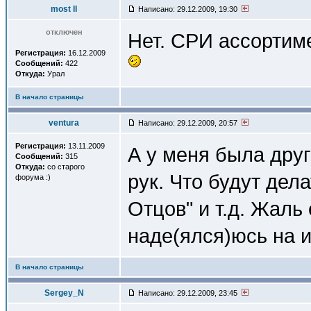
most II
Написано: 29.12.2009, 19:30
отключен
Нет. СРИ ассортиме
Регистрация:
16.12.2009
Сообщений:
422
Откуда:
Урал
В начало страницы
ventura
Написано: 29.12.2009, 20:57
Регистрация:
13.11.2009
А у меня была дру
Сообщений:
315
Откуда:
со старого
рук. Что будут дел
форума :)
Отцов" и т.д. Жаль
наде(ялся)юсь на и
В начало страницы
Sergey_N
Написано: 29.12.2009, 23:45