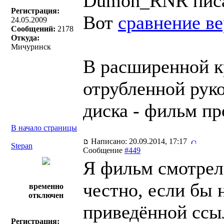
Dumon_RNR писа
Регистрация:
Вот
сравнение в
24.05.2009
Сообщений:
2178
Откуда:
Мичуринск
В расширенной кр
отрубленной рук
диска - фильм про
В начало страницы
Написано: 20.09.2014, 17:17
Stepan
Сообщение
#449
Я фильм смотрел 
честно, если бы 
временно
отключен
приведённой ссыл
Регистрация: