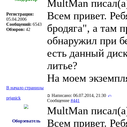
MultMan писал(a
Всем привет. Ре
Регистрация:
05.04.2006
Сообщений:
6543
бродяга", а там 
Обзоров:
42
обнаружил при бе
есть данный диск
литье?
На моем экземпл
В начало страницы
Написано: 06.07.2014, 21:30
prjanick
Сообщение
#441
MultMan писал(a
Всем привет. Ре
Оборзеватель