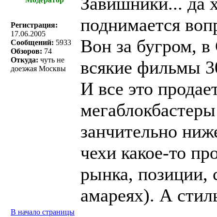
Завишники... да 
поднимается воп
Регистрация:
17.06.2005
Вон за бугром, 
Сообщений:
5933
Обзоров:
74
Откуда:
чуть не
всякие фильмы 30
доезжая Москвы
И все это продает
мегаблокбастеры 
занчительно ниже
чехи какое-то пр
рынка, позиции, 
амареях). А стил
В начало страницы