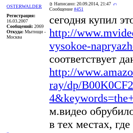
Написано: 20.09.2014, 21:47
OSTERWALDER
Сообщение
#451
Регистрация:
сегодня купил это
16.03.2007
Сообщений:
2069
http://www.mvideo
Откуда:
Мытищи -
Москва
vysokoe-napryazh
соответствует да
http://www.amazo
ray/dp/B00K0CF
4&keywords=the+
м.видео обрубило
в тех местах, где