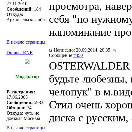
просмотра, навер
27.11.2010
Сообщений:
184
Откуда:
себя "по нужному
Архангельская обл.
напоминание про
В начало страницы
Написано: 20.09.2014, 20:35
Dumon_RNR
Сообщение
#450
OSTERWALDER п
будьте любезны,
Модератор
челопук" в м.вид
Регистрация:
17.06.2005
Стил очень хорош
Сообщений:
5933
Обзоров:
74
Откуда:
чуть не
диска с русским, 
доезжая Москвы
В начало страницы