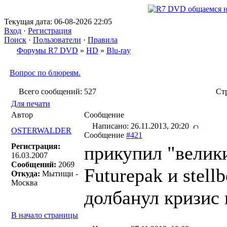
Текущая дата: 06-08-2026 22:05
Вход
·
Регистрация
Поиск
·
Пользователи
·
Правила
Форумы R7 DVD
»
HD
»
Blu-ray
Вопрос по блюреям.
Всего сообщений: 527
Ст
Для печати
Автор
Сообщение
Написано: 26.11.2013, 20:20
OSTERWALDER
Сообщение
#421
Регистрация:
прикупил "велики
16.03.2007
Сообщений:
2069
Futurepak и stel
Откуда:
Мытищи -
Москва
долбанул кризис
В начало страницы