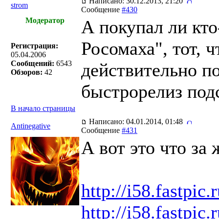
Написано: 30.12.2013, 21:20
strom
Сообщение
#430
Модератор
А покупал ли кто
Росомаха", тот, 
Регистрация:
05.04.2006
Сообщений:
6543
действительно п
Обзоров:
42
быстрорелиз под
В начало страницы
Написано: 04.01.2014, 01:48
Antinegative
Сообщение
#431
А вот это что за 
http://i58.fastpi
http://i58.fastpi