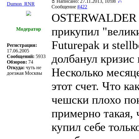
Написано: 27.11.2013, 10:08
Dumon_RNR
Сообщение
#422
OSTERWALDER п
прикупил "велики
Модератор
Futurepak и stel
Регистрация:
17.06.2005
долбанул кризис
Сообщений:
5933
Обзоров:
74
Откуда:
чуть не
Несколько месяце
доезжая Москвы
этот счет. Что ка
чешски плохо п
примерно такая, 
купил себе тольк