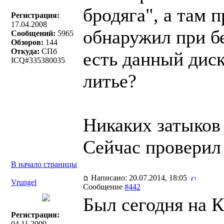
бродяга", а там 
Регистрация:
17.04.2008
обнаружил при бе
Сообщений:
5965
Обзоров:
144
Откуда:
СПб
есть данный диск
ICQ#335380035
литье?
Никаких затыков 
Сейчас проверил 
В начало страницы
Написано: 20.07.2014, 18:05
Vrungel
Сообщение
#442
Был сегодня на К
Регистрация:
04.11.2009