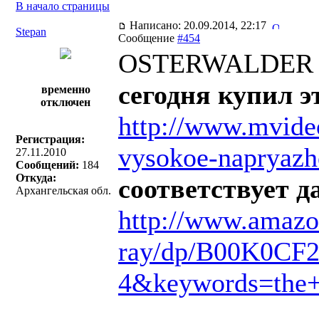
В начало страницы
Написано: 20.09.2014, 22:17
Stepan
Сообщение
#454
OSTERWALDER п
сегодня купил э
временно
отключен
http://www.mvideo
Регистрация:
vysokoe-napryazh
27.11.2010
Сообщений:
184
Откуда:
соответствует 
Архангельская обл.
http://www.amazo
ray/dp/B00K0CF
4&keywords=the+