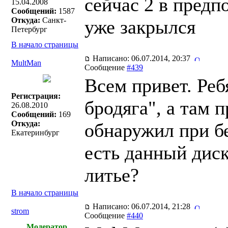
сейчас 2 в предп
15.04.2008
Сообщений:
1587
Откуда:
Санкт-
уже закрылся
Петербург
В начало страницы
Написано: 06.07.2014, 20:37
MultMan
Сообщение
#439
Всем привет. Ре
Регистрация:
бродяга", а там 
26.08.2010
Сообщений:
169
Откуда:
обнаружил при бе
Екатеринбург
есть данный диск
литье?
В начало страницы
Написано: 06.07.2014, 21:28
strom
Сообщение
#440
Модератор