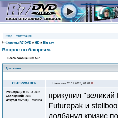
Вход
·
Регистрация
Форумы R7 DVD
»
HD
»
Blu-ray
Вопрос по блюреям.
Всего сообщений: 527
Для печати
Автор
OSTERWALDER
Написано: 26.11.2013, 20:20
Регистрация:
16.03.2007
прикупил "великий 
Сообщений:
2069
Откуда:
Мытищи - Москва
Futurepak и stellbo
долбанул кризис п