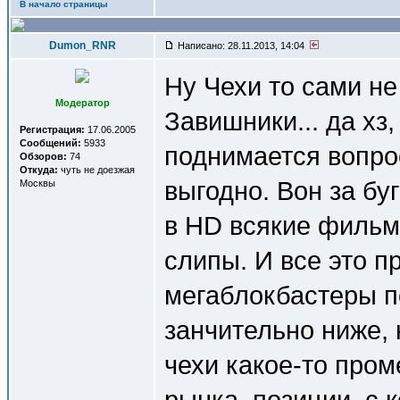
В начало страницы
Dumon_RNR
Написано: 28.11.2013, 14:04
Ну Чехи то сами не
Модератор
Завишники... да хз,
Регистрация:
17.06.2005
Сообщений:
5933
поднимается вопро
Обзоров:
74
Откуда:
чуть не доезжая
выгодно. Вон за бу
Москвы
в HD всякие фильмы
слипы. И все это пр
мегаблокбастеры п
занчительно ниже, 
чехи какое-то про
рынка, позиции, с 