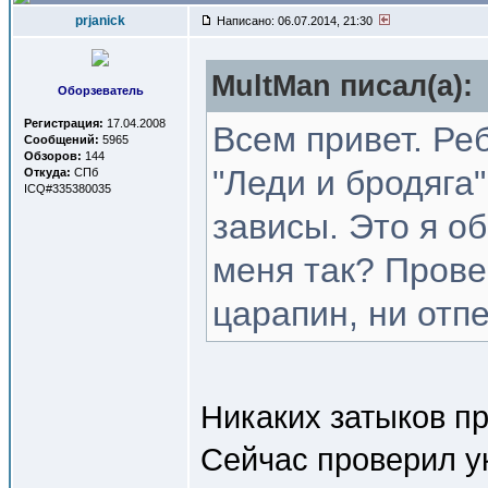
prjanick
Написано: 06.07.2014, 21:30
MultMan писал(a):
Оборзеватель
Регистрация:
17.04.2008
Всем привет. Ре
Сообщений:
5965
Обзоров:
144
"Леди и бродяга"
Откуда:
СПб
ICQ#335380035
зависы. Это я о
меня так? Провер
царапин, ни отпе
Никаких затыков п
Сейчас проверил ук