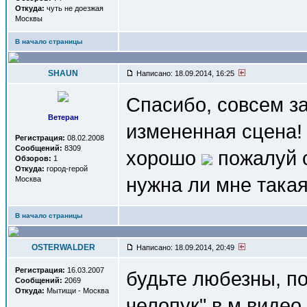
Откуда:
чуть не доезжая
Москвы
В начало страницы
SHAUN
Написано: 18.09.2014, 16:25
Спасибо, совсем за
Ветеран
измененная сцена! 
Регистрация:
08.02.2008
Сообщений:
8309
хорошо
пожалуй с
Обзоров:
1
Откуда:
город-герой
нужна ли мне такая
Москва
В начало страницы
OSTERWALDER
Написано: 18.09.2014, 20:49
Регистрация:
16.03.2007
будьте любезны, п
Сообщений:
2069
Откуда:
Мытищи - Москва
челопук" в м.видео