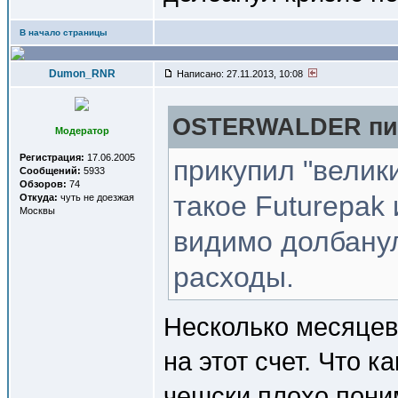
В начало страницы
Dumon_RNR
Написано: 27.11.2013, 10:08
OSTERWALDER пис
Модератор
Регистрация:
17.06.2005
прикупил "велики
Сообщений:
5933
Обзоров:
74
такое Futurepak 
Откуда:
чуть не доезжая
Москвы
видимо долбану
расходы.
Несколько месяцев 
на этот счет. Что к
чешски плохо пон