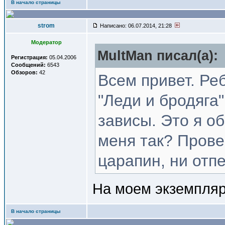
В начало страницы
strom
Написано: 06.07.2014, 21:28
Модератор
MultMan писал(a):
Регистрация:
05.04.2006
Сообщений:
6543
Обзоров:
42
Всем привет. Ре
"Леди и бродяга"
зависы. Это я о
меня так? Провер
царапин, ни отпе
На моем экземпляр
В начало страницы