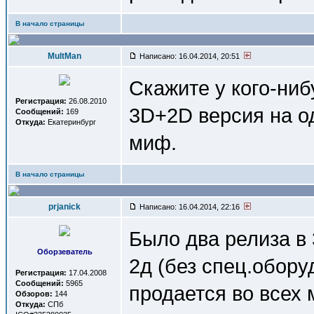
В начало страницы
MultMan
Написано: 16.04.2014, 20:51
Скажите у кого-ниб
Регистрация:
26.08.2010
3D+2D версия на од
Сообщений:
169
Откуда:
Екатеринбург
миф.
В начало страницы
prjanick
Написано: 16.04.2014, 22:16
Было два релиза в
Оборзеватель
2д (без спец.обору
Регистрация:
17.04.2008
Сообщений:
5965
продается во всех 
Обзоров:
144
Откуда:
СПб