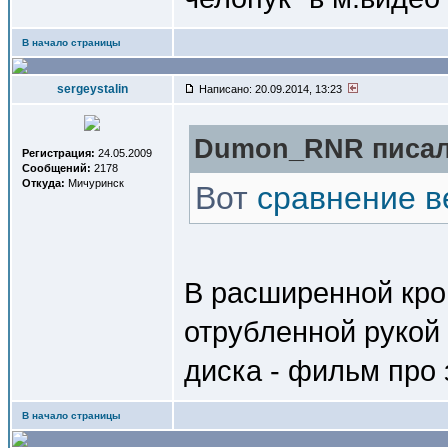
В начало страницы
sergeystalin
Написано: 20.09.2014, 13:23
Dumon_RNR писал(
Регистрация:
24.05.2009
Сообщений:
2178
Откуда:
Мичуринск
Вот
сравнение в
В расширенной кров
отрубленной рукой
диска - фильм про з
В начало страницы