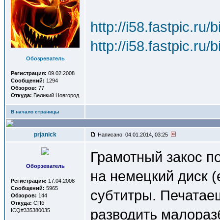
http://i58.fastpic.
http://i58.fastpic.
Обозреватель
Регистрация:
09.02.2008
Сообщений:
1294
Обзоров:
77
Откуда:
Великий Новгород
В начало страницы
prjanick
Написано: 04.01.2014, 03:25
Грамотный закос п
Оборзеватель
на немецкий диск (
Регистрация:
17.04.2008
Сообщений:
5965
субтитры. Печатаеш
Обзоров:
144
Откуда:
СПб
разводить малора
ICQ#335380035