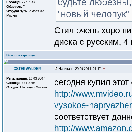
будьте любезны,
Сообщений:
5933
Обзоров:
74
"новый челопук"
Откуда:
чуть не доезжая
Москвы
Стил очень хороший
диска с русским, 4 
В начало страницы
OSTERWALDER
Написано: 20.09.2014, 21:47
Регистрация:
16.03.2007
сегодня купил этот 
Сообщений:
2069
Откуда:
Мытищи - Москва
http://www.mvideo.r
vysokoe-napryazhe
соответствует дан
http://www.amazon.