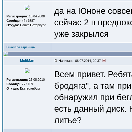
да на Юноне совсем
Регистрация:
15.04.2008
сейчас 2 в предпок
Сообщений:
1587
Откуда:
Санкт-Петербург
уже закрылся
В начало страницы
MultMan
Написано: 06.07.2014, 20:37
Всем привет. Ребят
Регистрация:
26.08.2010
бродяга", а там при
Сообщений:
169
Откуда:
Екатеринбург
обнаружил при бегл
есть данный диск. 
литье?