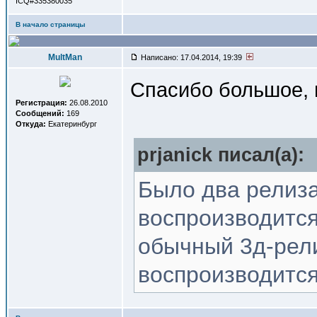
ICQ#335380035
В начало страницы
MultMan
Написано: 17.04.2014, 19:39
Спасибо большое, 
Регистрация:
26.08.2010
Сообщений:
169
Откуда:
Екатеринбург
prjanick писал(a):
Было два релиза
воспроизводится 
обычный 3д-рели
воспроизводится