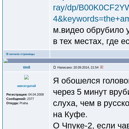
ray/dp/B00K0CF2YW
4&keywords=the+ama
м.видео обрубило у
в тех местах, где е
В начало страницы
tim8
Написано: 20.09.2014, 21:54
Я обошелся головой
завсегдатай
через 5 минут вруб
Регистрация:
04.04.2008
Сообщений:
2377
слуха, чем в русск
Откуда:
Praha
на Куфе.
О Чпуке-2, если ча