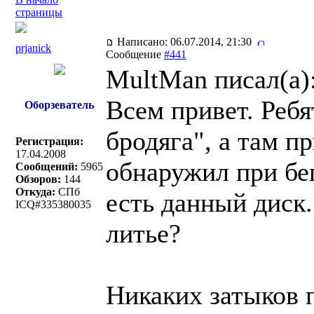
страницы
Написано: 06.07.2014, 21:30
prjanick
Сообщение
#441
MultMan писал(a)
Всем привет. Реб
Оборзеватель
бродяга", а там п
Регистрация:
17.04.2008
обнаружил при бег
Сообщений:
5965
Обзоров:
144
Откуда:
СПб
есть данный диск.
ICQ#335380035
литье?
Никаких затыков 