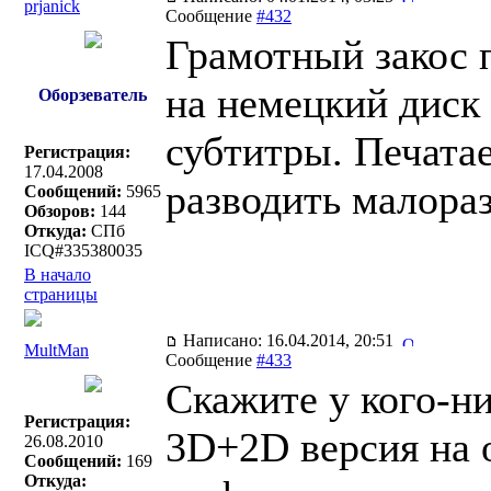
prjanick
Сообщение
#432
Грамотный закос 
на немецкий диск
Оборзеватель
субтитры. Печатае
Регистрация:
17.04.2008
разводить малор
Сообщений:
5965
Обзоров:
144
Откуда:
СПб
ICQ#335380035
В начало
страницы
Написано: 16.04.2014, 20:51
MultMan
Сообщение
#433
Скажите у кого-ни
Регистрация:
3D+2D версия на о
26.08.2010
Сообщений:
169
Откуда: