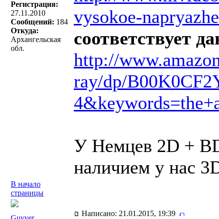
Регистрация:
vysokoe-napryazh
27.11.2010
Сообщений:
184
Откуда:
соответствует д
Архангельская
обл.
http://www.amazon
ray/dp/B00K0CF2
4&keywords=the+a
У Немцев 2D + BD 
наличием у нас 3D
В начало
страницы
Написано: 21.01.2015, 19:39
Guyver