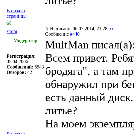
литье?
В начало
страницы
Написано: 06.07.2014, 21:28
strom
Сообщение
#440
Модератор
MultMan писал(a)
Всем привет. Реб
Регистрация:
05.04.2006
Сообщений:
6543
бродяга", а там п
Обзоров:
42
обнаружил при бег
есть данный диск.
литье?
На моем экземпля
В начало