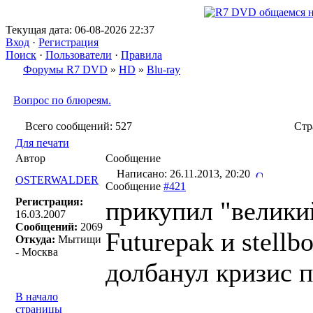
Текущая дата: 06-08-2026 22:37
Вход
·
Регистрация
Поиск
·
Пользователи
·
Правила
Форумы R7 DVD
»
HD
»
Blu-ray
Вопрос по блюреям.
Всего сообщений: 527
Ст
Для печати
Автор
Сообщение
Написано: 26.11.2013, 20:20
OSTERWALDER
Сообщение
#421
Регистрация:
прикупил "великий
16.03.2007
Сообщений:
2069
Futurepak и stell
Откуда:
Мытищи
- Москва
долбанул кризис 
В начало
страницы