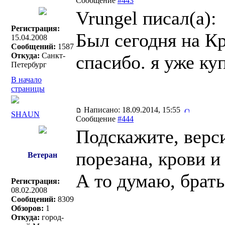
Сообщение
#443
Vrungel писал(a):
Регистрация:
Был сегодня на Кр
15.04.2008
Сообщений:
1587
Откуда:
Санкт-
спасибо. я уже ку
Петербург
В начало
страницы
Написано: 18.09.2014, 15:55
SHAUN
Сообщение
#444
Подскажите, верс
порезана, крови и
Ветеран
А то думаю, брать
Регистрация:
08.02.2008
Сообщений:
8309
Обзоров:
1
Откуда:
город-