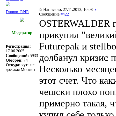
Написано: 27.11.2013, 10:08
Dumon_RNR
Сообщение
#422
OSTERWALDER пи
прикупил "великий
Модератор
Futurepak и stell
Регистрация:
17.06.2005
долбанул кризис 
Сообщений:
5933
Обзоров:
74
Откуда:
чуть не
Несколько месяцев
доезжая Москвы
этот счет. Что ка
чешски плохо по
примерно такая, ч
купил себе только