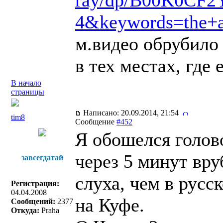
ray/dp/B00K0CF2
4&keywords=the+a
м.видео обрубило 
в тех местах, где 
В начало
страницы
Написано: 20.09.2014, 21:54
tim8
Сообщение
#452
Я обошелся голово
через 5 минут вру
завсегдатай
слуха, чем в русс
Регистрация:
04.04.2008
на Куфе.
Сообщений:
2377
Откуда:
Praha