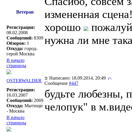
Спасибо, совсем з
измененная сцена!
Ветеран
хорошо
пожалуй 
Регистрация:
08.02.2008
нужна ли мне така
Сообщений:
8309
Обзоров:
1
Откуда:
город-
герой Москва
В начало
страницы
Написано: 18.09.2014, 20:49
OSTERWALDER
Сообщение
#447
Регистрация:
будьте любезны, 
16.03.2007
Сообщений:
2069
челопук" в м.виде
Откуда:
Мытищи
- Москва
В начало
страницы