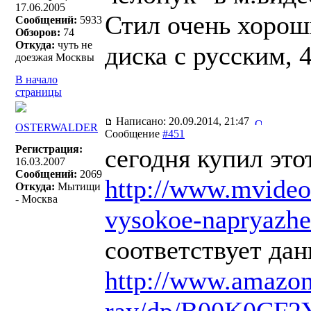
17.06.2005
Стил очень хороши
Сообщений:
5933
Обзоров:
74
Откуда:
чуть не
диска с русским, 4
доезжая Москвы
В начало
страницы
Написано: 20.09.2014, 21:47
OSTERWALDER
Сообщение
#451
Регистрация:
сегодня купил этот
16.03.2007
Сообщений:
2069
http://www.mvideo
Откуда:
Мытищи
- Москва
vysokoe-napryazh
соответствует да
http://www.amazon