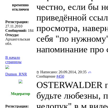
честно, если бы н
временно
отключен
приведённой ссылк
Регистрация:
просмотра, наверн
27.11.2010
Сообщений:
184
Откуда:
себя "по нужному"
Архангельская
обл.
напоминание про 
В начало
страницы
Написано: 20.09.2014, 20:35
Dumon_RNR
Сообщение
#450
OSTERWALDER пи
будьте любезны, 
Модератор
челопук" в м.виде
Регистрация: