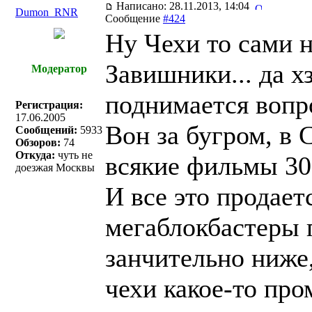
Написано: 28.11.2013, 14:04
Dumon_RNR
Сообщение
#424
Ну Чехи то сами н
Завишники... да х
Модератор
поднимается вопр
Регистрация:
17.06.2005
Вон за бугром, в
Сообщений:
5933
Обзоров:
74
Откуда:
чуть не
всякие фильмы 30-
доезжая Москвы
И все это продает
мегаблокбастеры п
занчительно ниже
чехи какое-то пр