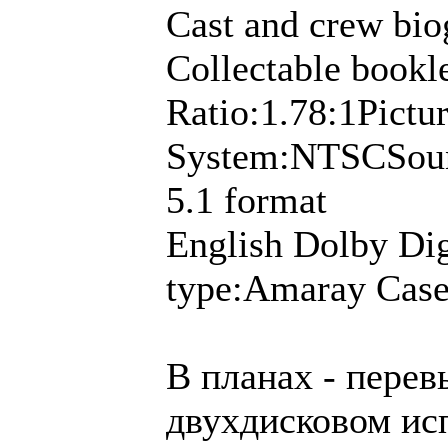
Cast and crew bio
Collectable bookl
Ratio:1.78:1Pict
System:NTSCSound
5.1 format
English Dolby Dig
type:Amaray Cas
В планах - перев
двухдисковом исп