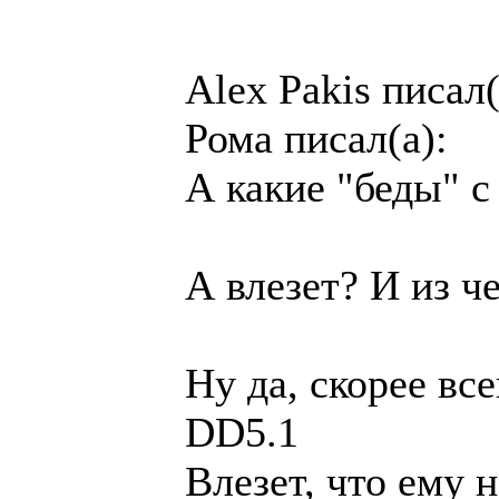
Alex Pakis писал(
Рома писал(а):
А какие "беды" с
А влезет? И из ч
Ну да, скорее вс
DD5.1
Влезет, что ему 