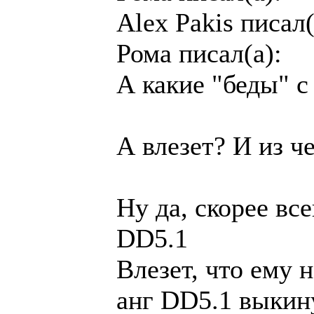
Alex Pakis писал(
Рома писал(а):
А какие "беды" с
А влезет? И из ч
Ну да, скорее вс
DD5.1
Влезет, что ему 
анг DD5.1 выкин