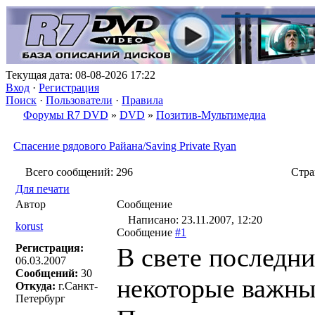
Текущая дата: 08-08-2026 17:22
Вход
·
Регистрация
Поиск
·
Пользователи
·
Правила
Форумы R7 DVD
»
DVD
»
Позитив-Мультимедиа
Спасение рядового Райана/Saving Private Ryan
Всего сообщений: 296
Стр
Для печати
Автор
Сообщение
Написано: 23.11.2007, 12:20
korust
Сообщение
#1
Регистрация:
В свете последн
06.03.2007
Сообщений:
30
некоторые важн
Откуда:
г.Санкт-
Петербург