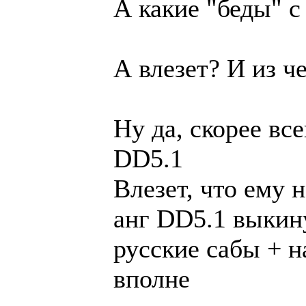
А какие "беды" с
А влезет? И из ч
Ну да, скорее вс
DD5.1
Влезет, что ему 
анг DD5.1 выкин
русские сабы + н
вполне