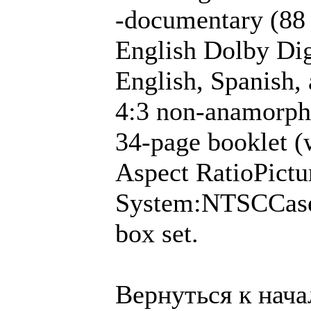
-documentary (88
English Dolby Dig
English, Spanish, 
4:3 non-anamorp
34-page booklet (
Aspect RatioPict
System:NTSCCase 
box set.
Вернуться к нача