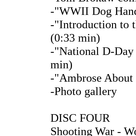
-"WWII Dog Handl
-"Introduction t
(0:33 min)
-"National D-Day
min)
-"Ambrose About 
-Photo gallery
DISC FOUR
Shooting War - W