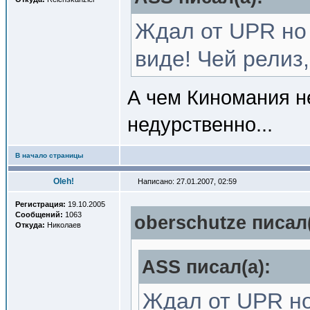
Ждал от UPR но 
виде! Чей релиз
А чем Киномания н
недурственно...
В начало страницы
Oleh!
Написано: 27.01.2007, 02:59
Регистрация:
19.10.2005
Сообщений:
1063
oberschutze писал(
Откуда:
Николаев
ASS писал(a):
Ждал от UPR но