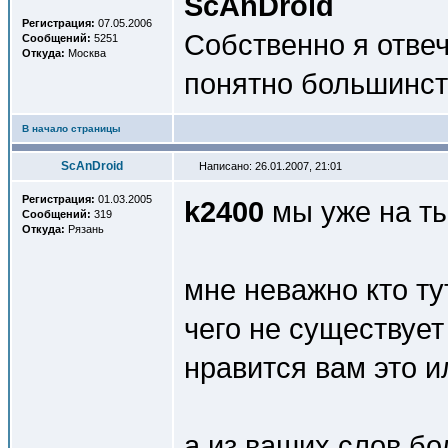
ScAnDroid
Регистрация:
07.05.2006
Собственно я отвеч
Сообщений:
5251
Откуда:
Москва
понятно большинств
В начало страницы
ScAnDroid
Написано: 26.01.2007, 21:01
Регистрация:
01.03.2005
k2400
мы уже на т
Сообщений:
319
Откуда:
Рязань
мне неважно кто ту
чего не существует
нравится вам это ил
а из ваших слов б