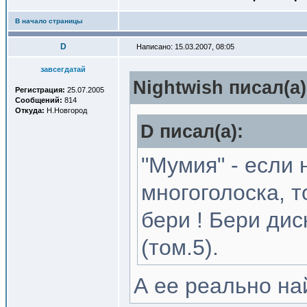
В начало страницы
D
Написано: 15.03.2007, 08:05
завсегдатай
Nightwish писал(a)
Регистрация:
25.07.2005
Сообщений:
814
Откуда:
Н.Новгород
D писал(a):
"Мумия" - если
многоголоска, т
бери ! Бери ди
(том.5).
А ее реально на