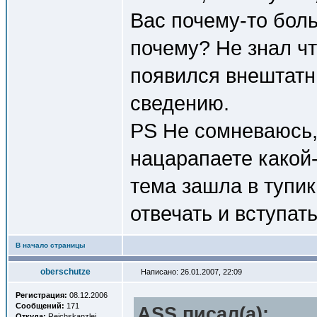
Вас почему-то бол
почему? Не знал ч
появился внештатн
сведению.
PS Не сомневаюсь, 
нацарапаете какой-
тема зашла в тупик
отвечать и вступат
В начало страницы
oberschutze
Написано: 26.01.2007, 22:09
Регистрация:
08.12.2006
Сообщений:
171
ASS писал(a):
Откуда:
Reichskanzlei