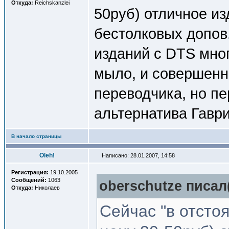
Откуда:
Reichskanzlei
50руб) отличное из
бестолковых допов
изданий с DTS мно
мыло, и совершенно
переводчика, но п
альтернатива Гаври
В начало страницы
Oleh!
Написано: 28.01.2007, 14:58
Регистрация:
19.10.2005
Сообщений:
1063
oberschutze писал(
Откуда:
Николаев
Сейчас "в отсто