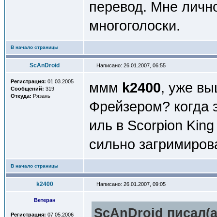
перевод. Мне личн
многоголоски.
В начало страницы
ScAnDroid
Написано: 26.01.2007, 06:55
Регистрация:
01.03.2005
ммм
k2400
, уже в
Сообщений:
319
Откуда:
Рязань
Фрейзером? когда 
иль в Scorpion King
сильно загримирован
В начало страницы
k2400
Написано: 26.01.2007, 09:05
Ветеран
ScAnDroid писал(a
Регистрация:
07.05.2006