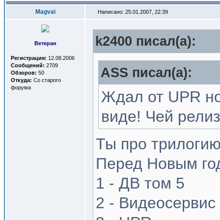
Magvai
Написано: 25.01.2007, 22:39
k2400 писал(a):
Ветеран
Регистрация:
12.08.2006
Сообщений:
2709
ASS писал(a):
Обзоров:
50
Откуда:
Со старого
форума
Ждал от UPR но
виде! Чей рели
Ты про трилоги
Перед Новым го
1 - ДВ том 5
2 - Видеосервис 