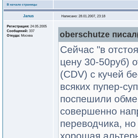
В начало страницы
Janus
Написано: 28.01.2007, 23:18
Регистрация:
24.05.2005
Сообщений:
337
oberschutze писал(
Откуда:
Москва
Сейчас "в отсто
цену 30-50руб) 
(CDV) c кучей б
всяких пупер-су
поспешили обме
совершенно напр
переводчика, но
хорошая альтерн