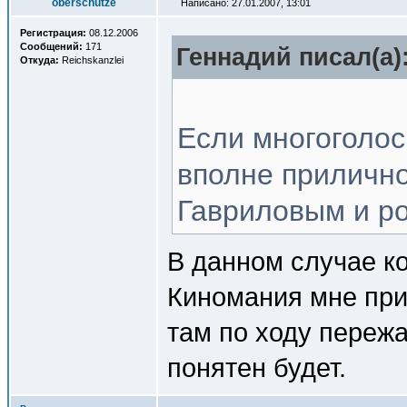
oberschutze
Написано: 27.01.2007, 13:01
Регистрация:
08.12.2006
Сообщений:
171
Геннадий писал(a)
Откуда:
Reichskanzlei
Если многоголос
вполне приличное
Гавриловым и р
В данном случае ко
Киномания мне прия
там по ходу переж
понятен будет.