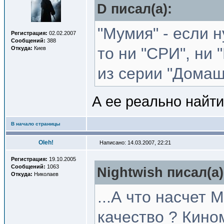
D писал(a):
"Мумия" - если 
Регистрация:
02.02.2007
Сообщений:
388
то ни "СРИ", ни 
Откуда:
Киев
из серии "Домаш
А ее реально найт
В начало страницы
Oleh!
Написано: 14.03.2007, 22:21
Регистрация:
19.10.2005
Сообщений:
1063
Nightwish писал(a)
Откуда:
Николаев
...А что насчет
качество ? Кино