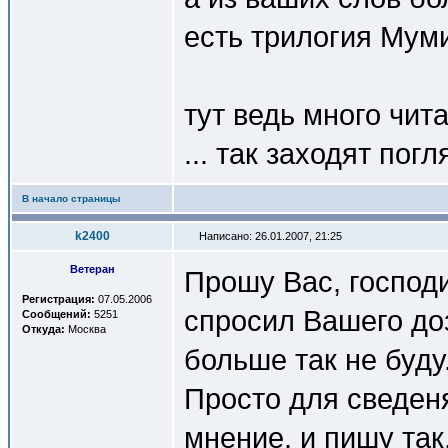
есть трилогия Мум
тут ведь много чит
... так заходят погл
В начало страницы
k2400
Написано: 26.01.2007, 21:25
Ветеран
Прошу Вас, господ
Регистрация:
07.05.2006
спросил Вашего доз
Сообщений:
5251
Откуда:
Москва
больше так не буду
Просто для сведен
мнение, и пишу так