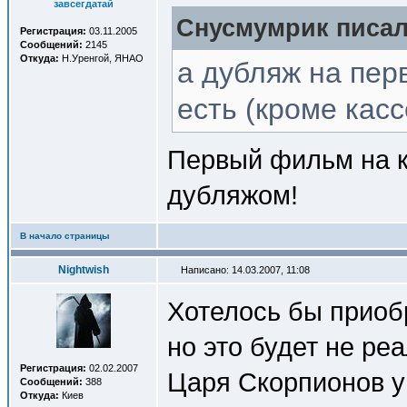
завсегдатай
Снусмумрик писал(
Регистрация:
03.11.2005
Сообщений:
2145
Откуда:
Н.Уренгой, ЯНАО
а дубляж на пер
есть (кроме касс
Первый фильм на ка
дубляжом!
В начало страницы
Nightwish
Написано: 14.03.2007, 11:08
Хотелось бы приобр
но это будет не ре
Регистрация:
02.02.2007
Царя Скорпионов у
Сообщений:
388
Откуда:
Киев