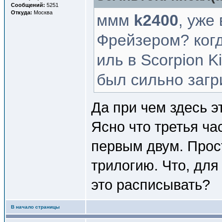
Сообщений:
5251
Откуда:
Москва
ммм
k2400
, уже
Фрейзером? когд
иль в Scorpion K
был сильно загри
Да при чем здесь э
Ясно что третья ча
первым двум. Прос
трилогию. Что, дл
это расписывать?
В начало страницы