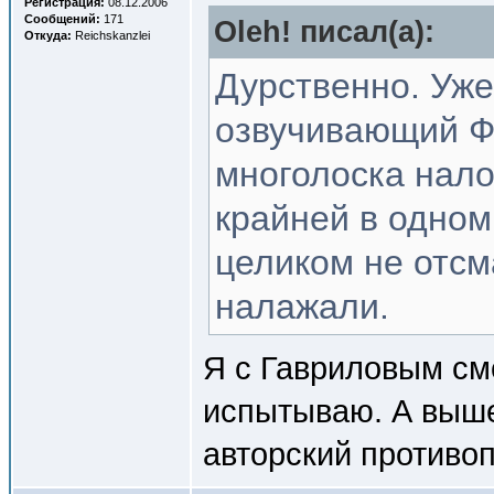
Регистрация:
08.12.2006
Сообщений:
171
Oleh! писал(a):
Откуда:
Reichskanzlei
Дурственно. Уже
озвучивающий Фр
многолоска нало
крайней в одном
целиком не отсм
налажали.
Я с Гавриловым см
испытываю. А выше
авторский противоп