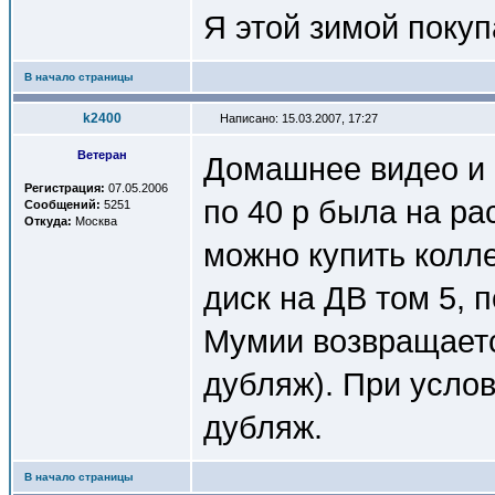
Я этой зимой покуп
В начало страницы
k2400
Написано: 15.03.2007, 17:27
Ветеран
Домашнее видео и
Регистрация:
07.05.2006
по 40 р была на ра
Сообщений:
5251
Откуда:
Москва
можно купить колл
диск на ДВ том 5, 
Мумии возвращаетс
дубляж). При услов
дубляж.
В начало страницы