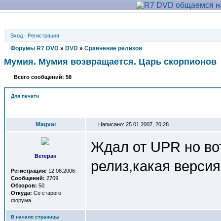
Вход
·
Регистрация
Форумы R7 DVD
»
DVD
»
Сравнение релизов
Мумия. Мумия возвращается. Царь скорпионов
Всего сообщений: 58
Для печати
Автор
Magvai
Написано: 25.01.2007, 20:28
Ждал от UPR но вот
Ветеран
релиз,какая верси
Регистрация:
12.08.2006
Сообщений:
2709
Обзоров:
50
Откуда:
Со старого
форума
В начало страницы