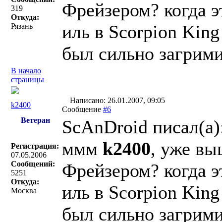
Фрейзером? когда э
319
Откуда:
иль в Scorpion King
Рязань
был сильно загримир
В начало
страницы
Написано: 26.01.2007, 09:05
k2400
Сообщение
#6
Ветеран
ScAnDroid писал(a)
ммм
k2400
, уже вы
Регистрация:
07.05.2006
Сообщений:
Фрейзером? когда э
5251
Откуда:
иль в Scorpion King
Москва
был сильно загримир