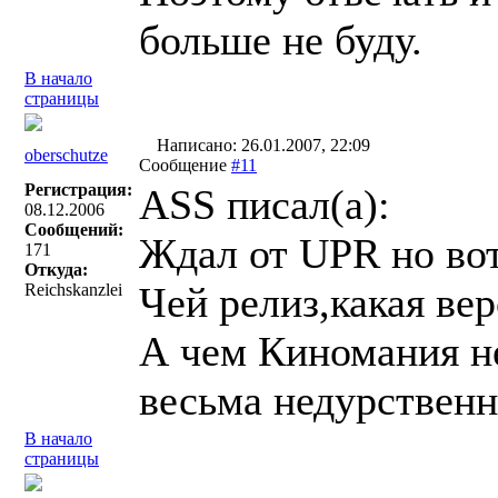
больше не буду.
В начало
страницы
Написано: 26.01.2007, 22:09
oberschutze
Сообщение
#11
Регистрация:
ASS писал(a):
08.12.2006
Сообщений:
Ждал от UPR но вот
171
Откуда:
Чей релиз,какая ве
Reichskanzlei
А чем Киномания не
весьма недурственно
В начало
страницы