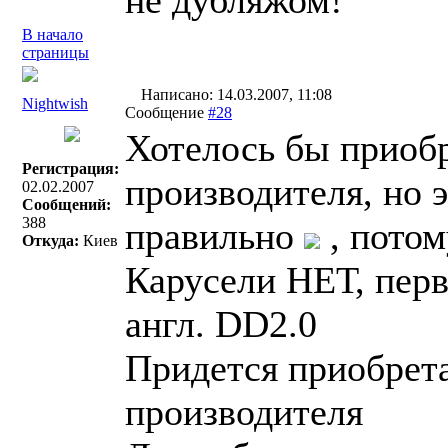
не дубляжом!
В начало
страницы
Написано: 14.03.2007, 11:08
Nightwish
Сообщение
#28
Хотелось бы приобр
Регистрация:
производителя, но э
02.02.2007
Сообщений:
388
правильно
, потом
Откуда:
Киев
Карусели НЕТ, перв
англ. DD2.0
Придется приобрет
производителя