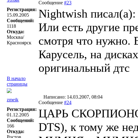
Сообщение
#23
Регистрация:
Nightwish писал(a):
15.09.2005
Сообщений:
Или есть другие п
1118
Откуда:
смотря что нужно. 
Москва/
Красноярск
Карусель, на диска
оригинальный дтс
В начало
страницы
Написано: 14.03.2007, 08:04
zmeik
Сообщение
#24
Регистрация:
ЦАРЬ СКОРПИОНОВ -
01.12.2005
Сообщений:
DTS), к тому же нед
166
Откуда:
Ростов