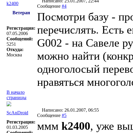
Написано: 25.01.2007, 22:44
k2400
Сообщение
#4
Ветеран
Посмотри базу - пр
перечислять. Есть 
Регистрация:
07.05.2006
Сообщений:
G002 - на Савеле р
5251
Откуда:
можно найти (конкр
Москва
одноголосый перев
нравяться многогол
В начало
страницы
Написано: 26.01.2007, 06:55
ScAnDroid
Сообщение
#5
Регистрация:
ммм
k2400
, уже вы
01.03.2005
Сообщений: