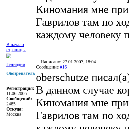
Киномания мне прия
Гаврилов там по хо
каждому человеку п
В начало
страницы
Написано: 27.01.2007, 18:04
Геннадий
Сообщение
#16
Обозреватель
oberschutze писал(a
В данном случае ко
Регистрация:
11.06.2005
Сообщений:
Киномания мне прия
2485
Откуда:
Гаврилов там по хо
Москва
каждому человеку п