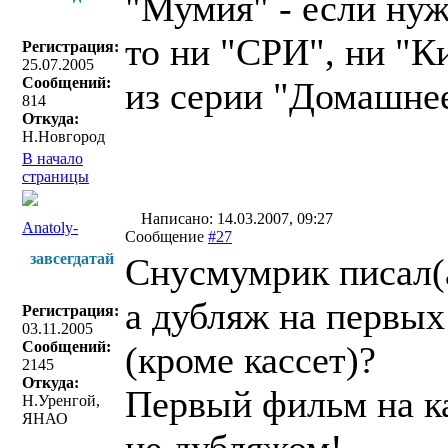
"Мумия" - если нуж
то ни "СРИ", ни "К
Регистрация:
25.07.2005
Сообщений:
из серии "Домашнее
814
Откуда:
Н.Новгород
В начало
страницы
Написано: 14.03.2007, 09:27
Anatoly-
Сообщение
#27
завсегдатай
Снусмумрик писал(
а дубляж на первых
Регистрация:
03.11.2005
Сообщений:
(кроме кассет)?
2145
Откуда:
Первый фильм на ка
Н.Уренгой,
ЯНАО