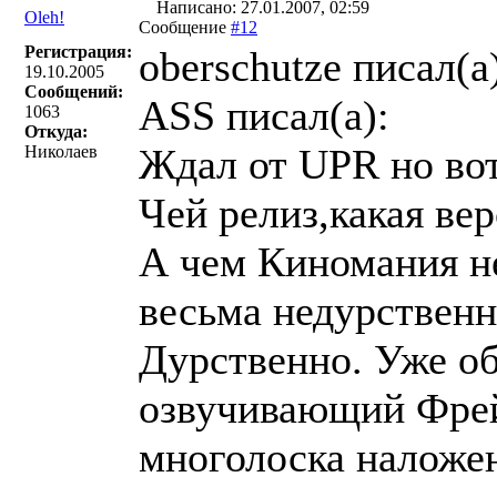
Написано: 27.01.2007, 02:59
Oleh!
Сообщение
#12
Регистрация:
oberschutze писал(a
19.10.2005
Сообщений:
ASS писал(a):
1063
Откуда:
Ждал от UPR но вот
Николаев
Чей релиз,какая ве
А чем Киномания не
весьма недурственно
Дурственно. Уже об
озвучивающий Фрей
многолоска наложен