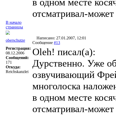
в одном месте кося
отсматривал-может 
В начало
страницы
Написано: 27.01.2007, 12:01
oberschutze
Сообщение
#13
Регистрация:
Oleh! писал(a):
08.12.2006
Сообщений:
Дурственно. Уже об
171
Откуда:
озвучивающий Фрей
Reichskanzlei
многолоска наложен
в одном месте кося
отсматривал-может 