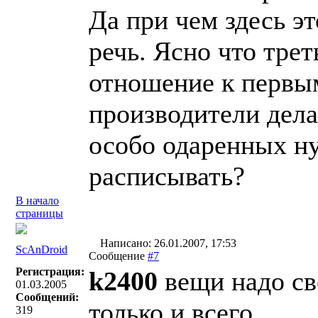
Да при чем здесь э
речь. Ясно что трет
отношение к первым
производители дела
особо одаренных н
расписывать?
В начало
страницы
Написано: 26.01.2007, 17:53
ScAnDroid
Сообщение
#7
Регистрация:
k2400
вещи надо св
01.03.2005
Сообщений:
только и всего.
319