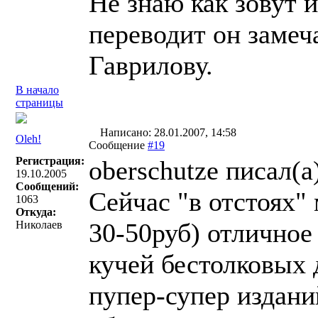
Не знаю как зовут 
переводит он замеч
Гаврилову.
В начало
страницы
Написано: 28.01.2007, 14:58
Oleh!
Сообщение
#19
Регистрация:
oberschutze писал(a
19.10.2005
Сообщений:
Сейчас "в отстоях"
1063
Откуда:
30-50руб) отличное
Николаев
кучей бестолковых 
пупер-супер издан