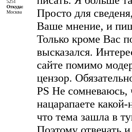
писать. Я больше та
5251
Откуда:
Просто для сведеня
Москва
Ваше мнение, и пиш
Только кроме Вас п
высказался. Интере
сайте помимо моде
цензор. Обязательн
PS Не сомневаюсь, 
нацарапаете какой-
что тема зашла в т
Поэтому отвечать и