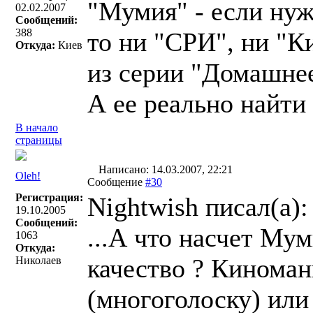
"Мумия" - если нуж
02.02.2007
Сообщений:
388
то ни "СРИ", ни "К
Откуда:
Киев
из серии "Домашнее
А ее реально найти
В начало
страницы
Написано: 14.03.2007, 22:21
Oleh!
Сообщение
#30
Регистрация:
Nightwish писал(a):
19.10.2005
Сообщений:
...А что насчет Му
1063
Откуда:
качество ? Киноман
Николаев
(многоголоску) или 