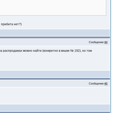
е прибита нет?)
Сообщение
#4
на распродажах можно найти (конкретно в кишке № 192), но том
Сообщение
#5