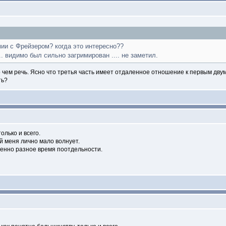
ии с Фрейзером? когда это интересно??
.. видимо был сильно загримирован .... не заметил.
о чем речь. Ясно что третья часть имеет отдаленное отношение к первым двум
ть?
лько и всего.
ей меня лично мало волнует.
енно разное время поотдельности.