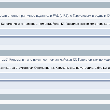
усели вполне приличное издание, в PAL (с R2), с Гавриловым и родным 
) Киномания мне приятнее, чем английская КГ. Гаврилов там по ходу пережат
 там?) Киномания мне приятнее, чем английская КГ. Гаврилов там по ход
авнивал, за отсутствием Киномании, т.к. Карусель вполне устроила, а фильм, 