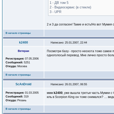
1 - ДВ том 5
2 - Видеосервис (в стекле)
3 - UPR
2 и 3 да согласен! Такие и есть!Но вот Мумия
В начало страницы
k2400
Написано: 25.01.2007, 22:44
Ветеран
Посмотри базу - просто неохота тоже самое п
одноголосый перевод. Мне лично просто боль
Регистрация:
07.05.2006
Сообщений:
5251
Откуда:
Москва
В начало страницы
ScAnDroid
Написано: 26.01.2007, 06:55
Регистрация:
01.03.2005
ммм
k2400
, уже вышла третья часть Мумии с
Сообщений:
319
иль в Scorpion King он тоже снимался? .... ви
Откуда:
Рязань
В начало страницы