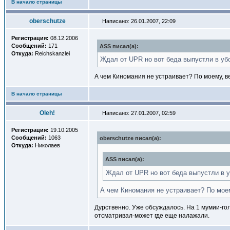
В начало страницы
oberschutze
Написано: 26.01.2007, 22:09
Регистрация:
08.12.2006
Сообщений:
171
ASS писал(a):
Откуда:
Reichskanzlei
Ждал от UPR но вот беда выпустли в уб
А чем Киномания не устраивает? По моему, ве
В начало страницы
Oleh!
Написано: 27.01.2007, 02:59
Регистрация:
19.10.2005
Сообщений:
1063
oberschutze писал(a):
Откуда:
Николаев
ASS писал(a):
Ждал от UPR но вот беда выпустли в у
А чем Киномания не устраивает? По моем
Дурственно. Уже обсуждалось. На 1 мумии-го
отсматривал-может где еще налажали.