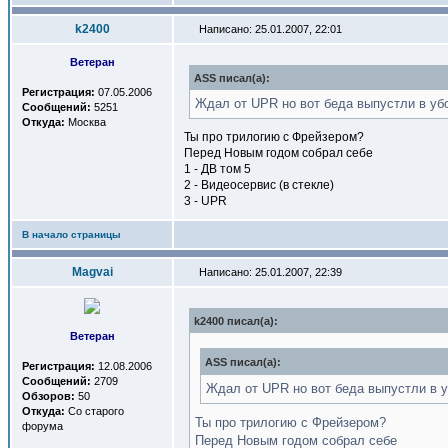
k2400
Написано: 25.01.2007, 22:01
Ветеран
ASS писал(a):
Регистрация:
07.05.2006
Ждал от UPR но вот беда выпустли в уб
Сообщений:
5251
Откуда:
Москва
Ты про трилогию с Фрейзером?
Перед Новым годом собрал себе
1 - ДВ том 5
2 - Видеосервис (в стекле)
3 - UPR
В начало страницы
Magvai
Написано: 25.01.2007, 22:39
k2400 писал(a):
Ветеран
ASS писал(a):
Регистрация:
12.08.2006
Сообщений:
2709
Ждал от UPR но вот беда выпустли в у
Обзоров:
50
Откуда:
Со старого
Ты про трилогию с Фрейзером?
форума
Перед Новым годом собрал себе