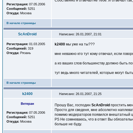
Собственно я отвечал не тебе. И отвечал так,
Регистрация:
07.05.2006
Сообщений:
5251
Откуда:
Москва
В начало страницы
ScAnDroid
Написано: 26.01.2007, 21:01
Регистрация:
01.03.2005
k2400
мы уже на ты???
Сообщений:
319
Откуда:
Рязань
мне неважно кто тут кому отвечал, если говор
а из ваших слов большинству должно быть по
тут ведь много читателей, которые могут быть 
В начало страницы
k2400
Написано: 26.01.2007, 21:25
Ветеран
Прошу Вас, господин
ScAnDroid
простить мен
Просто для сведеня, мне абсолютно наплеват
Регистрация:
07.05.2006
помимо модераторов появился внештатный це
Сообщений:
5251
PS Не сомневаюсь, что в ответ Вы обязательн
Откуда:
Москва
больше не буду.