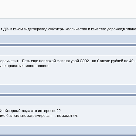
 от ДВ- в каком виде:перевод.субтитры.колличество и качество дорожек(в план
еречислять. Есть еще неплохой с сигнатурой G002 - на Савеле рублей по 40 
ше нравяться многоголоски.
 Фрейзером? когда это интересно??
димо был сильно загримирован .... не заметил.