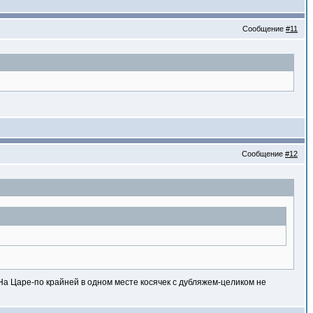
Сообщение
#11
Сообщение
#12
На Царе-по крайней в одном месте косячек с дубляжем-целиком не