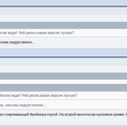
огом виде! Чей релиз,какая версия лучше?
сьма недурственно...
богом виде! Чей релиз,какая версия лучше?
у, весьма недурственно...
лос озвучивающий Фрейзера-глухой. На второй-многолоска наложена громко. 