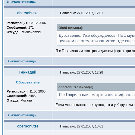
В начало страницы
oberschutze
Написано: 27.01.2007, 12:01
Регистрация:
08.12.2006
Сообщений:
171
Oleh! писал(a):
Откуда:
Reichskanzlei
Дурственно. Уже обсуждалось. На 1 мум
целиком не отсматривал-может где еще 
Я с Гавриловым смотрю и дискомфорта при эт
В начало страницы
Геннадий
Написано: 27.01.2007, 12:28
Обозреватель
oberschutze писал(a):
Регистрация:
11.06.2005
Я с Гавриловым смотрю и дискомфорта п
Сообщений:
2485
Откуда:
Москва
Если многоголоска не нужна, то и у Карусели
В начало страницы
oberschutze
Написано: 27.01.2007, 13:01