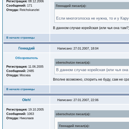
Регистрация:
08.12.2006
Сообщений:
171
Геннадий писал(a):
Откуда:
Reichskanzlei
Если многоголоска не нужна, то и у Кар
В данном случае корейская (или чья она там?
В начало страницы
Геннадий
Написано: 27.01.2007, 18:04
Обозреватель
oberschutze писал(a):
Регистрация:
11.06.2005
В данном случае корейская (или чья она
Сообщений:
2485
Откуда:
Москва
Вполне возможно, спорить не буду, сам не ср
В начало страницы
Oleh!
Написано: 27.01.2007, 22:06
Регистрация:
19.10.2005
Сообщений:
1063
oberschutze писал(a):
Откуда:
Николаев
Геннадий писал(a):