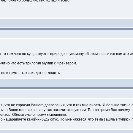
 как понятно большинству, только и всего.
ят о том чего не существует в природе, я упомяну об этом, нравится вам это ил
нятно что есть трилогия Мумии с Фрейзером.
не в теме ... так заходят поглядеть.
я, что не спросил Вашего дозволения, что и как мне писать. Я больше так не 
ь на Ваше мнение, и пишу так, как считаю нужным. Только кроме Вас почему-
нзор. Обязательно приму к сведению.
о нацарапаете какой-нибудь опус. Но мне кажется, что тема зашла в тупик и 