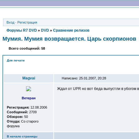
Вход
·
Регистрация
Форумы R7 DVD
»
DVD
»
Сравнение релизов
Мумия. Мумия возвращается. Царь скорпионов
Всего сообщений: 58
Для печати
Автор
Magvai
Написано: 25.01.2007, 20:28
Ждал от UPR но вот беда выпустли в убогом 
Ветеран
Регистрация:
12.08.2006
Сообщений:
2709
Обзоров:
50
Откуда:
Со старого
форума
В начало страницы