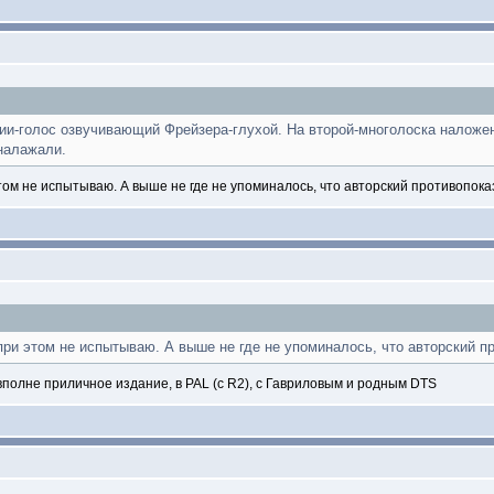
ии-голос озвучивающий Фрейзера-глухой. На второй-многолоска наложен
налажали.
ом не испытываю. А выше не где не упоминалось, что авторский противопока
ри этом не испытываю. А выше не где не упоминалось, что авторский пр
 вполне приличное издание, в PAL (с R2), с Гавриловым и родным DTS