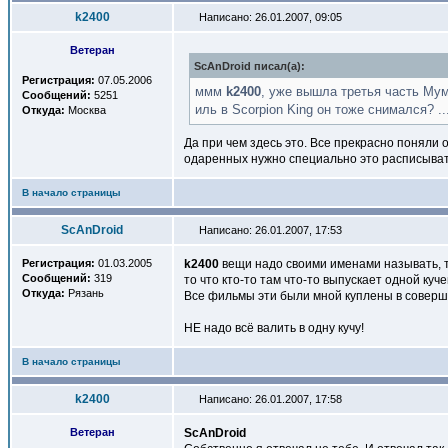
k2400
Написано: 26.01.2007, 09:05
Ветеран
ScAnDroid писал(a):
Регистрация:
07.05.2006
ммм
k2400
, уже вышла третья часть Мум
Сообщений:
5251
иль в Scorpion King он тоже снимался? ..
Откуда:
Москва
Да при чем здесь это. Все прекрасно поняли 
одаренных нужно специально это расписыва
В начало страницы
ScAnDroid
Написано: 26.01.2007, 17:53
Регистрация:
01.03.2005
k2400
вещи надо своими именами называть, то
Сообщений:
319
то что кто-то там что-то выпускает одной куч
Откуда:
Рязань
Все фильмы эти были мной куплены в соверш
НЕ надо всё валить в одну кучу!
В начало страницы
k2400
Написано: 26.01.2007, 17:58
Ветеран
ScAnDroid