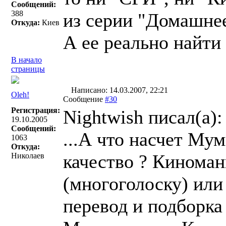
Сообщений:
388
из серии "Домашнее
Откуда:
Киев
А ее реально найти
В начало
страницы
Написано: 14.03.2007, 22:21
Oleh!
Сообщение
#30
Регистрация:
Nightwish писал(a):
19.10.2005
Сообщений:
...А что насчет Му
1063
Откуда:
качество ? Киноман
Николаев
(многоголоску) или 
перевод и подборка