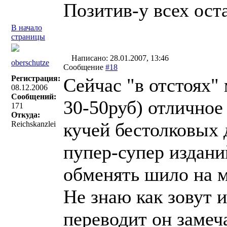
Позитив-у всех оста
В начало
страницы
Написано: 28.01.2007, 13:46
oberschutze
Сообщение
#18
Регистрация:
Сейчас "в отстоях"
08.12.2006
Сообщений:
30-50руб) отличное
171
Откуда:
кучей бестолковых 
Reichskanzlei
пупер-супер издан
обменять шило на м
Не знаю как зовут 
переводит он замеч