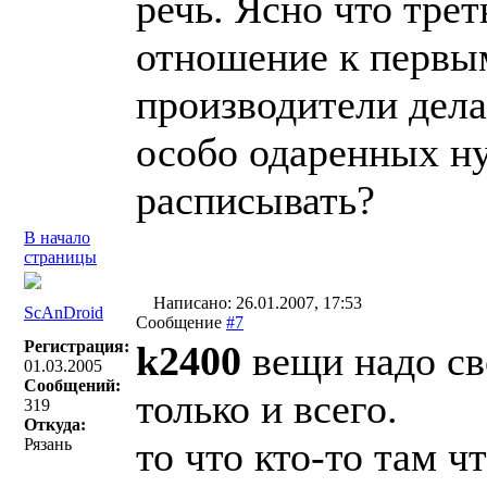
речь. Ясно что трет
отношение к первым
производители дела
особо одаренных н
расписывать?
В начало
страницы
Написано: 26.01.2007, 17:53
ScAnDroid
Сообщение
#7
Регистрация:
k2400
вещи надо св
01.03.2005
Сообщений:
только и всего.
319
Откуда:
то что кто-то там ч
Рязань