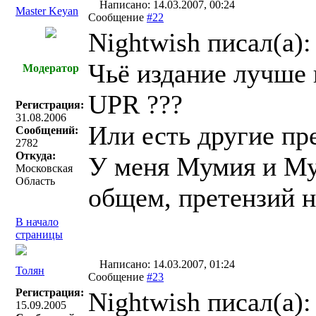
Написано: 14.03.2007, 00:24
Master Keyan
Сообщение
#22
Nightwish писал(a):
Чьё издание лучше
Модератор
UPR ???
Регистрация:
31.08.2006
Или есть другие п
Сообщений:
2782
Откуда:
У меня Мумия и Му
Московская
Область
общем, претензий н
В начало
страницы
Написано: 14.03.2007, 01:24
Толян
Сообщение
#23
Регистрация:
Nightwish писал(a):
15.09.2005