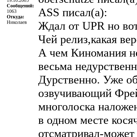
19.10.2005
Сообщений:
ASS писал(a):
1063
Откуда:
Ждал от UPR но вот
Николаев
Чей релиз,какая ве
А чем Киномания не
весьма недурственно
Дурственно. Уже об
озвучивающий Фрей
многолоска наложен
в одном месте кося
отсматривал-может 