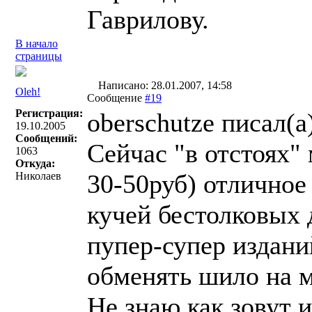
Гаврилову.
В начало
страницы
Написано: 28.01.2007, 14:58
Oleh!
Сообщение
#19
Регистрация:
oberschutze писал(a
19.10.2005
Сообщений:
Сейчас "в отстоях"
1063
Откуда:
30-50руб) отличное
Николаев
кучей бестолковых 
пупер-супер издан
обменять шило на м
Не знаю как зовут 