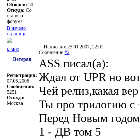
Обзоров:
50
Откуда:
Со
старого
форума
В начало
страницы
Написано: 25.01.2007, 22:01
k2400
Сообщение
#2
Ветеран
ASS писал(a):
Ждал от UPR но вот
Регистрация:
07.05.2006
Сообщений:
Чей релиз,какая ве
5251
Откуда:
Ты про трилогию с
Москва
Перед Новым годом
1 - ДВ том 5