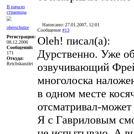
В начало
страницы
Написано: 27.01.2007, 12:01
oberschutze
Сообщение
#13
Регистрация:
Oleh! писал(a):
08.12.2006
Сообщений:
Дурственно. Уже об
171
Откуда:
озвучивающий Фрей
Reichskanzlei
многолоска наложен
в одном месте кося
отсматривал-может 
Я с Гавриловым см
не испытываю. А вы