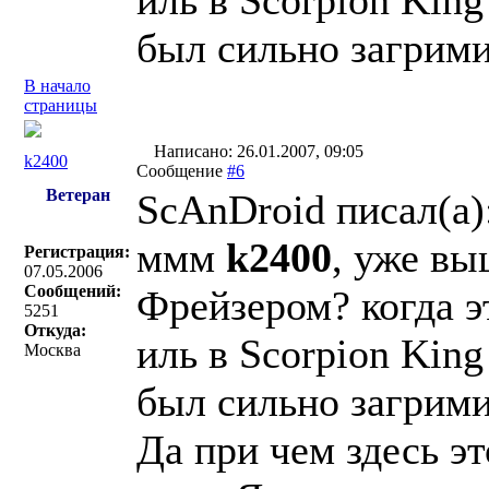
иль в Scorpion King
был сильно загримир
В начало
страницы
Написано: 26.01.2007, 09:05
k2400
Сообщение
#6
Ветеран
ScAnDroid писал(a)
ммм
k2400
, уже вы
Регистрация:
07.05.2006
Сообщений:
Фрейзером? когда э
5251
Откуда:
иль в Scorpion King
Москва
был сильно загримир
Да при чем здесь э