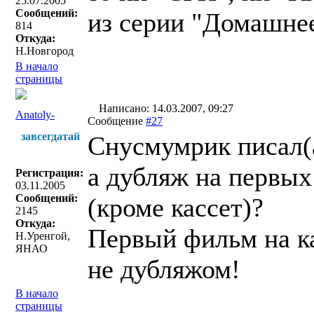
25.07.2005
Сообщений:
из серии "Домашнее
814
Откуда:
Н.Новгород
В начало
страницы
Написано: 14.03.2007, 09:27
Anatoly-
Сообщение
#27
завсегдатай
Снусмумрик писал(
а дубляж на первых
Регистрация:
03.11.2005
Сообщений:
(кроме кассет)?
2145
Откуда:
Первый фильм на ка
Н.Уренгой,
ЯНАО
не дубляжом!
В начало
страницы