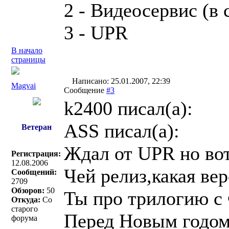
2 - Видеосервис (в 
3 - UPR
В начало
страницы
Написано: 25.01.2007, 22:39
Magvai
Сообщение
#3
k2400 писал(a):
ASS писал(a):
Ветеран
Ждал от UPR но вот
Регистрация:
12.08.2006
Чей релиз,какая ве
Сообщений:
2709
Обзоров:
50
Ты про трилогию с
Откуда:
Со
старого
Перед Новым годом
форума