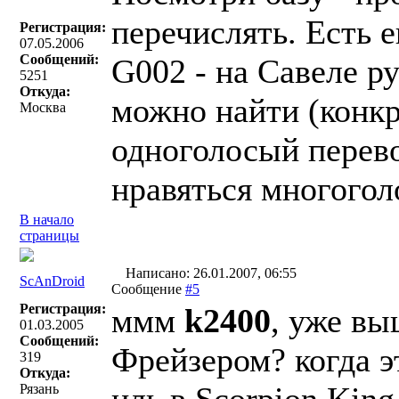
перечислять. Есть 
Регистрация:
07.05.2006
Сообщений:
G002 - на Савеле р
5251
Откуда:
можно найти (конкр
Москва
одноголосый перев
нравяться многогол
В начало
страницы
Написано: 26.01.2007, 06:55
ScAnDroid
Сообщение
#5
Регистрация:
ммм
k2400
, уже вы
01.03.2005
Сообщений:
Фрейзером? когда э
319
Откуда:
Рязань