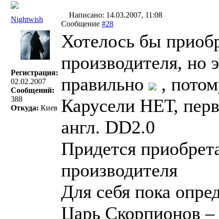
Написано: 14.03.2007, 11:08
Nightwish
Сообщение
#28
Хотелось бы приобр
производителя, но э
Регистрация:
правильно
, потом
02.02.2007
Сообщений:
388
Карусели НЕТ, перв
Откуда:
Киев
англ. DD2.0
Придется приобрет
производителя
Для себя пока опре
Царь Скорпионов –