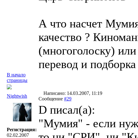
А что насчет Мумия
качество ? Киноман
(многоголоску) или 
перевод и подборка
В начало
страницы
Написано: 14.03.2007, 11:19
Nightwish
Сообщение
#29
D писал(a):
"Мумия" - если нуж
Регистрация:
то ни "СРИ", ни "К
02.02.2007