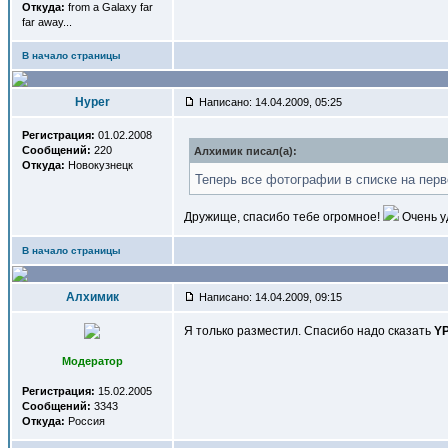
Откуда:
from a Galaxy far
far away...
В начало страницы
Hyper
Написано: 14.04.2009, 05:25
Регистрация:
01.02.2008
Сообщений:
220
Алхимик писал(a):
Откуда:
Новокузнецк
Теперь все фотографии в списке на перв
Дружище, спасибо тебе огромное!
Очень у
В начало страницы
Алхимик
Написано: 14.04.2009, 09:15
Я только разместил. Спасибо надо сказать
Y
Модератор
Регистрация:
15.02.2005
Сообщений:
3343
Откуда:
Россия