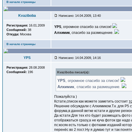
В начало страницы
Kvaziboba
Написано: 14.04.2009, 13:40
Регистрация:
16.01.2009
YPS
, огромное спасибо за список!
Сообщений:
38
Алхимик
, спасибо за размещение.
Откуда:
Москва
В начало страницы
YPS
Написано: 14.04.2009, 14:16
Регистрация:
28.08.2008
Сообщений:
196
Kvaziboba писал(a):
YPS
, огромное спасибо за список!
Алхимик
, спасибо за размещение.
Пожалуйста )
Кстати,список как можете заметить состоит
т
Решение обсуждали с Алхимиком.Т.к. для Р5 
форума,в данной ветке кстати и другие регио
Да кстати.Для тех кто будет размещать фото 
отображаться сразу,а не куча фоток где надо 
пс:косяк есть только с фотками изданий кот
перенёс во 2 пост.Ну я думаю тут и так понят