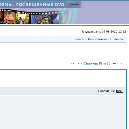
Текущая дата: 07-08-2026 12:22
Поиск
·
Пользователи
·
Правила
<<
<---
Страница 15 из 26
--->
>>
Сообщение
#491