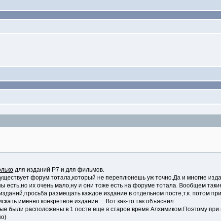
олько
для изданий Р7 и для фильмов.
существует форум тотала,который не переплюнешь уж точно.Да и многие изд
ны есть,но их очень мало,ну и они тоже есть на форуме тотала. Вообщем так
изданий,просьба размещать каждое издание в отдельном посте,т.к. потом при
искать именно конкретное издание.... Вот как-то так объяснил.
орые были расположены в 1 посте еще в старое время Алхимиком.Поэтому при 
но)