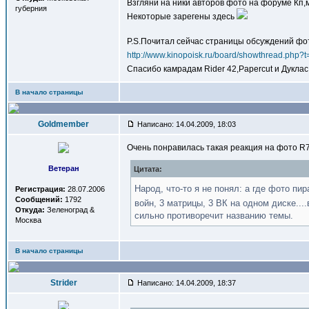
Взгляни на ники авторов фото на форуме Кп,
губерния
Некоторые зарегены здесь
P.S.Почитал сейчас страницы обсуждений фо
http://www.kinopoisk.ru/board/showthread.php
Спасибо камрадам Rider 42,Papercut и Дукла
В начало страницы
Goldmember
Написано: 14.04.2009, 18:03
Очень понравилась такая реакция на фото R7
Ветеран
Цитата:
Народ, что-то я не понял: а где фото пи
Регистрация:
28.07.2006
Сообщений:
1792
войн, 3 матрицы, 3 ВК на одном диске...
Откуда:
Зеленоград &
сильно противоречит названию темы.
Москва
В начало страницы
Strider
Написано: 14.04.2009, 18:37