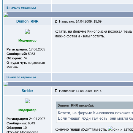
В начало страницы
Dumon_RNR
Написано: 14.04.2009, 15:09
Кстати, на форуме Кинопоиска похожая тема 
можно фотки и к нам постить.
Модератор
Регистрация:
17.06.2005
Сообщений:
5933
Обзоров:
74
Откуда:
чуть не доезжая
Москвы
В начало страницы
Strider
Написано: 14.04.2009, 16:14
Dumon_RNR писал(a):
Модератор
Кстати, на форуме Кинопоиска похожая 
Если "наши" лУди там есть, они могли б
Регистрация:
24.04.2007
Сообщений:
6349
Обзоров:
10
Конечно "наши лУди" там есть,
они,и авто
Откуда:
Московская