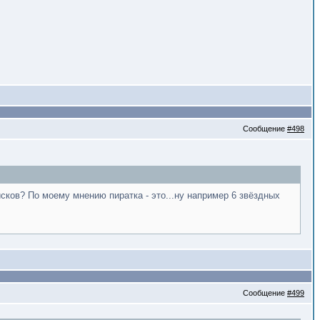
Сообщение
#498
сков? По моему мнению пиратка - это...ну например 6 звёздных
Сообщение
#499