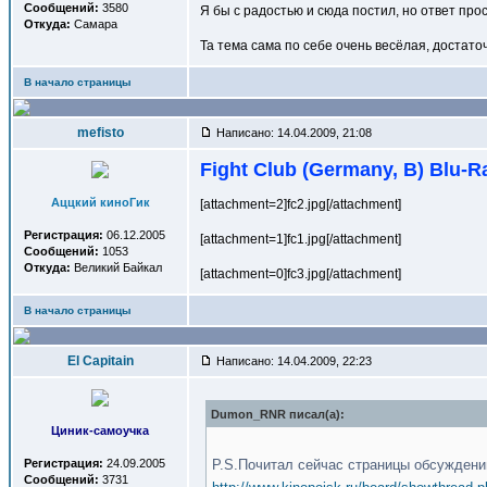
Сообщений:
3580
Я бы с радостью и сюда постил, но ответ про
Откуда:
Самара
Та тема сама по себе очень весёлая, достато
В начало страницы
mefisto
Написано: 14.04.2009, 21:08
Fight Club (Germany, B) Blu-R
Аццкий киноГик
[attachment=2]
fc2.jpg
[/attachment]
Регистрация:
06.12.2005
[attachment=1]
fc1.jpg
[/attachment]
Сообщений:
1053
Откуда:
Великий Байкал
[attachment=0]
fc3.jpg
[/attachment]
В начало страницы
El Capitain
Написано: 14.04.2009, 22:23
Dumon_RNR писал(a):
Циник-самоучка
Регистрация:
24.09.2005
P.S.Почитал сейчас страницы обсужден
Сообщений:
3731