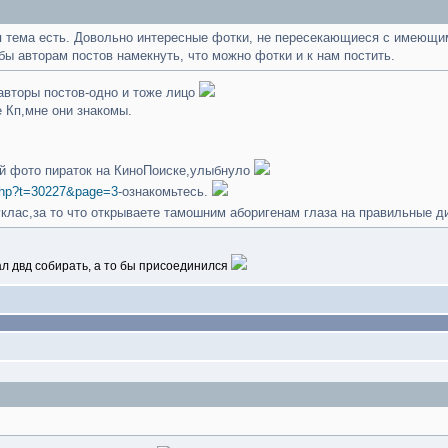
я тема есть. Довольно интересные фотки, не пересекающиеся с имеющим
бы авторам постов намекнуть, что можно фотки и к нам постить.
авторы постов-одно и тоже лицо
 Кп,мне они знакомы.
ий фото пираток на КиноПоиске,улыбнуло
.php?t=30227&page=3
-ознакомьтесь.
уклас,за то что открываете тамошним аборигенам глаза на правильные 
л двд собирать, а то бы присоединился