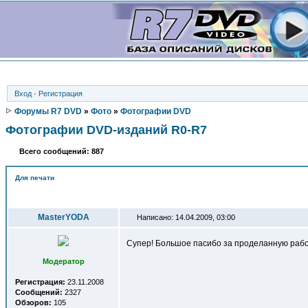
Вход
·
Регистрация
Форумы R7 DVD
»
Фото
»
Фотографии DVD
Фотографии DVD-изданий R0-R7
Всего сообщений: 887
Для печати
Автор
MasterYODA
Написано: 14.04.2009, 03:00
Супер! Большое пасибо за проделанную работ
Модератор
Регистрация:
23.11.2008
Сообщений:
2327
Обзоров:
105