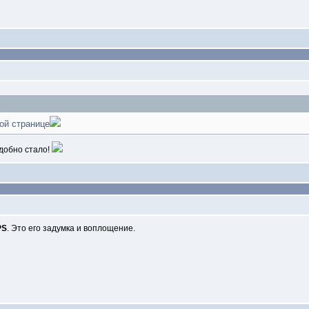
ой странице
добно стало!
PS
. Это его задумка и воплощение.