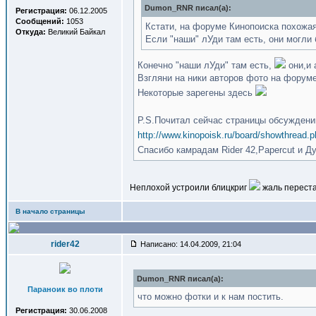
Dumon_RNR писал(a):
Регистрация:
06.12.2005
Сообщений:
1053
Кстати, на форуме Кинопоиска похожа
Откуда:
Великий Байкал
Если "наши" лУди там есть, они могли 
Конечно "наши лУди" там есть,
они,и 
Взгляни на ники авторов фото на форуме
Некоторые зарегены здесь
P.S.Почитал сейчас страницы обсужден
http://www.kinopoisk.ru/board/showthread
Спасибо камрадам Rider 42,Papercut и Д
Неплохой устроили блицкриг
жаль переста
В начало страницы
rider42
Написано: 14.04.2009, 21:04
Dumon_RNR писал(a):
Параноик во плоти
что можно фотки и к нам постить.
Регистрация:
30.06.2008