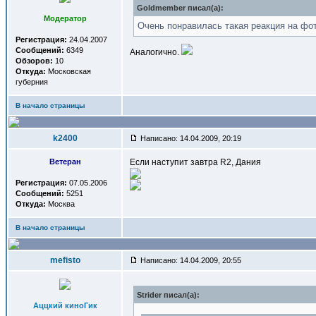
Goldmember писал(a):
Модератор
Очень понравилась такая реакция на фот
Регистрация:
24.04.2007
Сообщений:
6349
Аналогично.
Обзоров:
10
Откуда:
Московская
губерния
В начало страницы
k2400
Написано: 14.04.2009, 20:19
Ветеран
Если наступит завтра R2, Дания
Регистрация:
07.05.2006
Сообщений:
5251
Откуда:
Москва
В начало страницы
mefisto
Написано: 14.04.2009, 20:55
Strider писал(a):
Аццкий киноГик