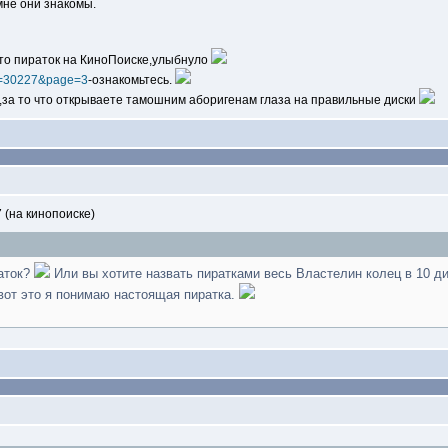
мне они знакомы.
то пираток на КиноПоиске,улыбнуло
?t=30227&page=3
-ознакомьтесь.
с,за то что открываете тамошним аборигенам глаза на правильные диски
 (на кинопоиске)
раток?
Или вы хотите назвать пиратками весь Властелин колец в 10 ди
.вот это я понимаю настоящая пиратка.