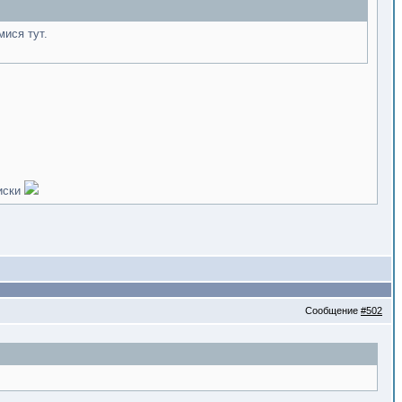
ися тут.
диски
Сообщение
#502