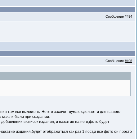
Сообщение
#494
Сообщение
#495
ания там все выложены.Но кто захочет думаю сделает и для нашего
ие мысли были при создании.
 добавлении в список издания, и нажатие на него,фото будет
нажатие издания,будет отображаться как раз 1 пост,а все фото он просто