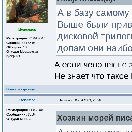
А в базу самому
Выше были прив
Модератор
дисковой трилог
Регистрация:
24.04.2007
Сообщений:
6349
допам они наибо
Обзоров:
10
Откуда:
Московская
губерния
А если человек не 
Не знает что такое
В начало страницы
Behemot
Написано: 05.04.2009, 20:50
Регистрация:
11.06.2006
Сообщений:
1316
Хозяин морей писа
Откуда:
Москва