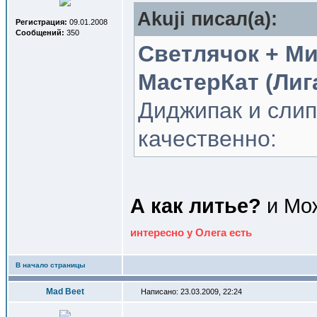
Akuji писал(a):
Регистрация:
09.01.2008
Сообщений:
350
Светлячок + М
МастерКат (Лиг
Диджипак и сли
качественно:
А как литье?
и Мож
интересно у Олега есть
В начало страницы
Mad Beet
Написано: 23.03.2009, 22:24