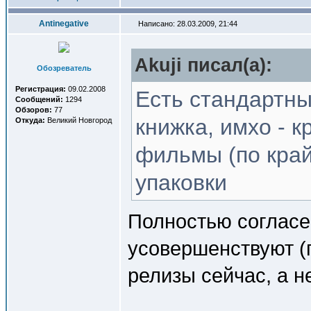
Antinegative
Написано: 28.03.2009, 21:44
Akuji писал(a):
Обозреватель
Регистрация:
09.02.2008
Есть стандартны
Сообщений:
1294
Обзоров:
77
книжка, имхо - к
Откуда:
Великий Новгород
фильмы (по край
упаковки
Полностью согласе
усовершенствуют (
релизы сейчас, а 