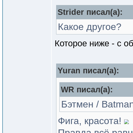
Strider писал(a):
Какое другое?
Которое ниже - с 
Yuran писал(a):
WR писал(a):
Бэтмен / Batman
Фига, красота!
Правда всё равн