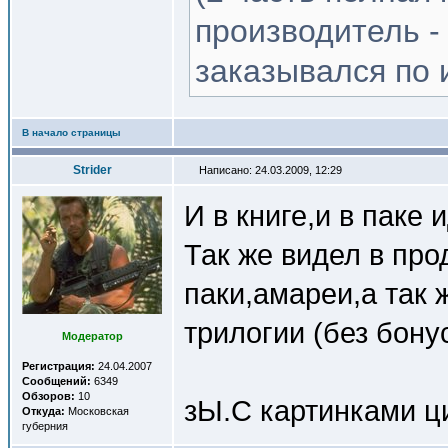
производитель -
заказывался по и
В начало страницы
Strider
Написано: 24.03.2009, 12:29
И в книге,и в паке
Так же видел в пр
паки,амареи,а так 
трилогии (без бону
Модератор
Регистрация:
24.04.2007
Сообщений:
6349
Обзоров:
10
зЫ.С картинками ци
Откуда:
Московская
губерния