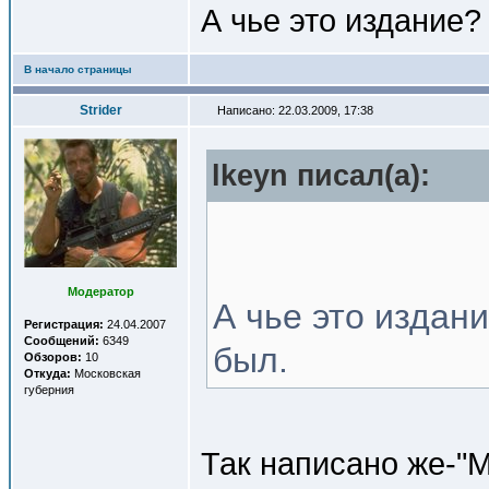
А чье это издание
В начало страницы
Strider
Написано: 22.03.2009, 17:38
lkeyn писал(a):
Модератор
А чье это издан
Регистрация:
24.04.2007
Сообщений:
6349
был.
Обзоров:
10
Откуда:
Московская
губерния
Так написано же-"