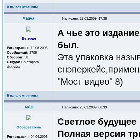
В начало страницы
Magvai
Написано: 22.03.2009, 17:38
А чье это издани
Ветеран
был.
Регистрация:
12.08.2006
Сообщений:
2709
Эта упаковка назы
Обзоров:
50
Откуда:
Со старого
снэперкейс,примен
форума
"Мост видео" 8)
В начало страницы
Akuji
Написано: 23.03.2009, 08:33
Светлое будущее
Обозреватель
Полная версия тр
Регистрация:
04.04.2006