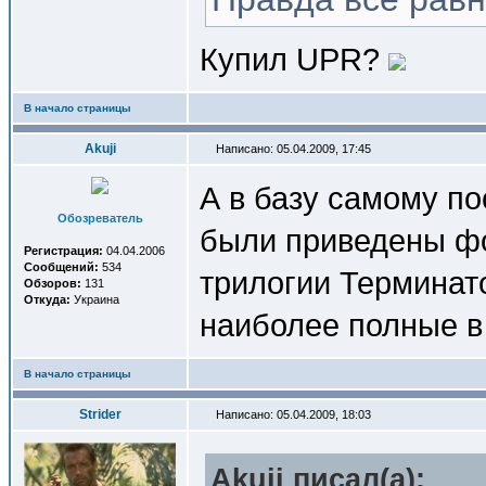
Купил UPR?
В начало страницы
Akuji
Написано: 05.04.2009, 17:45
А в базу самому п
Обозреватель
были приведены фо
Регистрация:
04.04.2006
Сообщений:
534
трилогии Терминато
Обзоров:
131
Откуда:
Украина
наиболее полные в
В начало страницы
Strider
Написано: 05.04.2009, 18:03
Akuji писал(a):