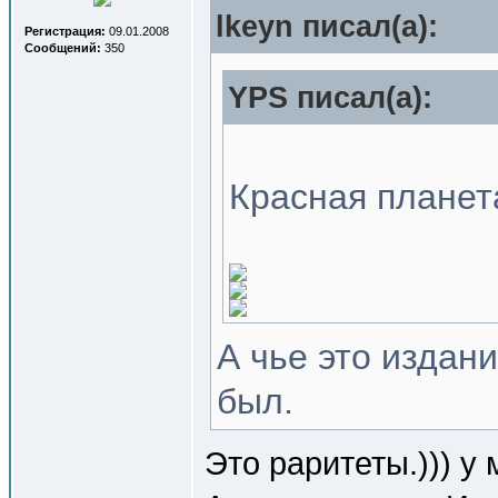
lkeyn писал(a):
Регистрация:
09.01.2008
Сообщений:
350
YPS писал(a):
Красная планет
А чье это издан
был.
Это раритеты.))) у