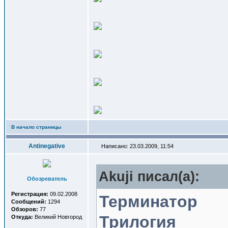
В начало страницы
Antinegative
Написано: 23.03.2009, 11:54
Akuji писал(a):
Обозреватель
Регистрация:
09.02.2008
Терминатор
Сообщений:
1294
Обзоров:
77
Трилогия
Откуда:
Великий Новгород