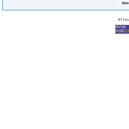
Инт
R7 For