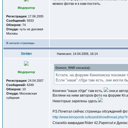
можно фотки и к нам постить.
Модератор
Регистрация:
17.06.2005
Сообщений:
5933
Обзоров:
74
Откуда:
чуть не доезжая
Москвы
В начало страницы
Strider
Написано: 14.04.2009, 16:14
Dumon_RNR писал(a):
Модератор
Кстати, на форуме Кинопоиска похожая 
Если "наши" лУди там есть, они могли б
Регистрация:
24.04.2007
Сообщений:
6349
Обзоров:
10
Конечно "наши лУди" там есть,
они,и авто
Откуда:
Московская
Взгляни на ники авторов фото на форуме Кп,
губерния
Некоторые зарегены здесь
P.S.Почитал сейчас страницы обсуждений фо
http://www.kinopoisk.ru/board/showthread.php
Спасибо камрадам Rider 42,Papercut и Дукла