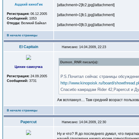
Аццкий киноГик
[attachment=2]
fc2.jpg
[/attachment]
Регистрация:
06.12.2005
[attachment=1]
fc1.jpg
[/attachment]
Сообщений:
1053
Откуда:
Великий Байкал
[attachment=0]
fc3.jpg
[/attachment]
В начало страницы
El Capitain
Написано: 14.04.2009, 22:23
Dumon_RNR писал(a):
Циник-самоучка
Регистрация:
24.09.2005
P.S.Почитал сейчас страницы обсужден
Сообщений:
3731
http://www.kinopoisk.ru/board/showthread
Спасибо камрадам Rider 42,Papercut и Д
Аж всплакнул.... Там средний возраст пользова
В начало страницы
Papercut
Написано: 14.04.2009, 22:30
Ну и что? Я до последнего думал, что пиратк
нашей глухомани ничего кроме говносборнико