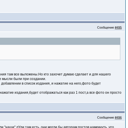
Сообщение
#495
ания там все выложены.Но кто захочет думаю сделает и для нашего
ие мысли были при создании.
 добавлении в список издания, и нажатие на него,фото будет
нажатие издания,будет отображаться как раз 1 пост,а все фото он просто
Сообщение
#496
 "наши" лУди там есть, они могли бы авторам постов намекнуть, что