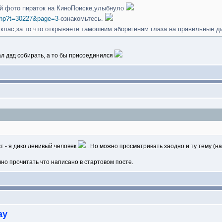
ий фото пираток на КиноПоиске,улыбнуло
.php?t=30227&page=3
-ознакомьтесь.
уклас,за то что открываете тамошним аборигенам глаза на правильные 
л двд собирать, а то бы присоединился
ст - я дико ленивый человек
. Но можно просматривать заодно и ту тему (на
чно прочитать что написано в стартовом посте.
ay