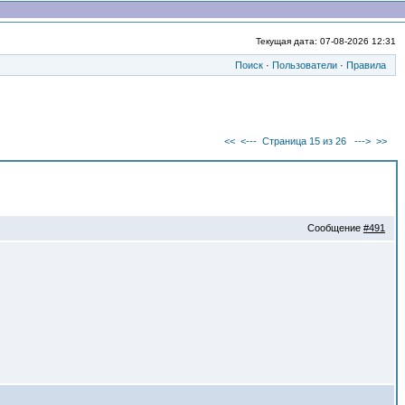
Текущая дата: 07-08-2026 12:31
Поиск
·
Пользователи
·
Правила
<<
<---
Страница 15 из 26
--->
>>
Сообщение
#491