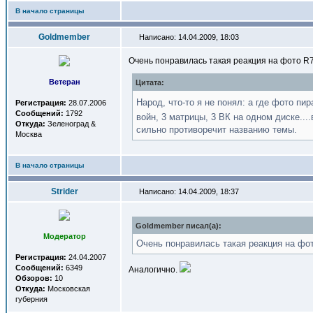
В начало страницы
Goldmember
Написано: 14.04.2009, 18:03
Очень понравилась такая реакция на фото R7
Ветеран
Цитата:
Народ, что-то я не понял: а где фото пи
Регистрация:
28.07.2006
Сообщений:
1792
войн, 3 матрицы, 3 ВК на одном диске...
Откуда:
Зеленоград &
сильно противоречит названию темы.
Москва
В начало страницы
Strider
Написано: 14.04.2009, 18:37
Goldmember писал(a):
Модератор
Очень понравилась такая реакция на фот
Регистрация:
24.04.2007
Сообщений:
6349
Аналогично.
Обзоров:
10
Откуда:
Московская
губерния