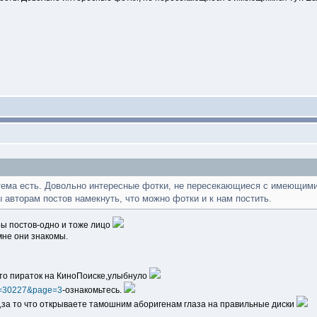
тема есть. Довольно интересные фотки, не пересекающиеся с имеющими
ы авторам постов намекнуть, что можно фотки и к нам постить.
ры постов-одно и тоже лицо
мне они знакомы.
то пираток на КиноПоиске,улыбнуло
?t=30227&page=3
-ознакомьтесь.
с,за то что открываете тамошним аборигенам глаза на правильные диски