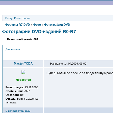
Вход
·
Регистрация
Форумы R7 DVD
»
Фото
»
Фотографии DVD
Фотографии DVD-изданий R0-R7
Всего сообщений: 887
Для печати
Автор
MasterYODA
Написано: 14.04.2009, 03:00
Супер! Большое пасибо за проделанную работ
Модератор
Регистрация:
23.11.2008
Сообщений:
2327
Обзоров:
105
Откуда:
from a Galaxy far
far away...
В начало страницы