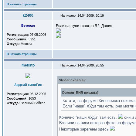
В начало страницы
k2400
Написано: 14.04.2009, 20:19
Ветеран
Если наступит завтра R2, Дания
Регистрация:
07.05.2006
Сообщений:
5251
Откуда:
Москва
В начало страницы
mefisto
Написано: 14.04.2009, 20:55
Strider писал(a):
Аццкий киноГик
Dumon_RNR писал(a):
Регистрация:
06.12.2005
Сообщений:
1053
Кстати, на форуме Кинопоиска похожа
Откуда:
Великий Байкал
Если "наши" лУди там есть, они могли 
Конечно "наши лУди" там есть,
они,и 
Взгляни на ники авторов фото на форуме
Некоторые зарегены здесь