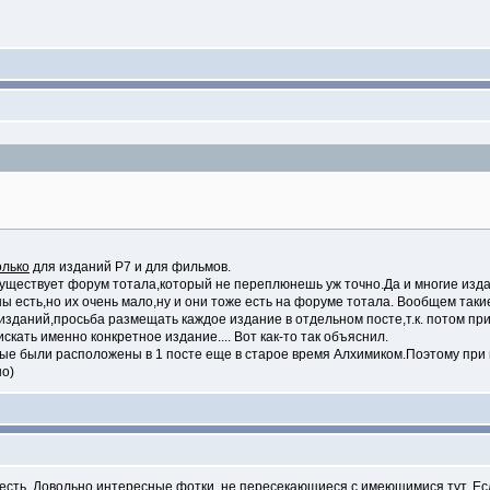
олько
для изданий Р7 и для фильмов.
существует форум тотала,который не переплюнешь уж точно.Да и многие изд
ны есть,но их очень мало,ну и они тоже есть на форуме тотала. Вообщем так
изданий,просьба размещать каждое издание в отдельном посте,т.к. потом при
искать именно конкретное издание.... Вот как-то так объяснил.
орые были расположены в 1 посте еще в старое время Алхимиком.Поэтому при 
но)
есть. Довольно интересные фотки, не пересекающиеся с имеющимися тут. Если