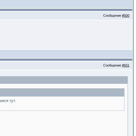
Сообщение
#500
Сообщение
#501
ися тут.