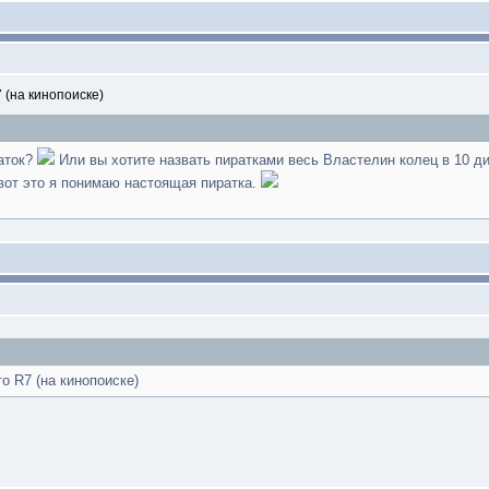
 (на кинопоиске)
раток?
Или вы хотите назвать пиратками весь Властелин колец в 10 ди
.вот это я понимаю настоящая пиратка.
о R7 (на кинопоиске)