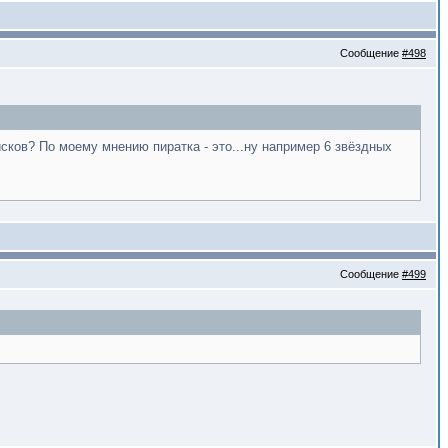
Сообщение
#498
сков? По моему мнению пиратка - это...ну например 6 звёздных
Сообщение
#499