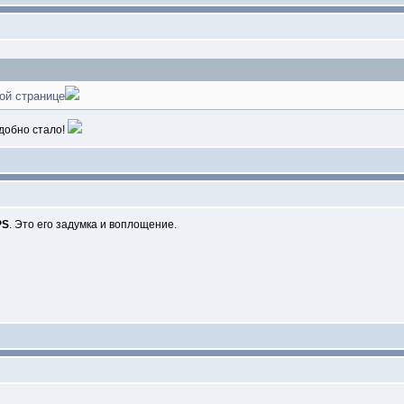
ой странице
добно стало!
PS
. Это его задумка и воплощение.