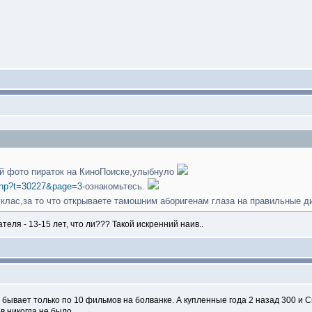
ий фото пираток на КиноПоиске,улыбнуло
.php?t=30227&page=3
-ознакомьтесь.
уклас,за то что открываете тамошним аборигенам глаза на правильные 
теля - 13-15 лет, что ли??? Такой искренний наив..
а бывает только по 10 фильмов на болванке. А купленные года 2 назад 300 и
в никогда не было.