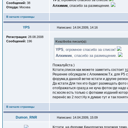
YPS
, огромное спасибо за список!
Сообщений:
38
Алхимик
, спасибо за размещение.
Откуда:
Москва
В начало страницы
YPS
Написано: 14.04.2009, 14:16
Регистрация:
28.08.2008
Сообщений:
196
Kvaziboba писал(a):
YPS
, огромное спасибо за список!
Алхимик
, спасибо за размещение.
Пожалуйста )
Кстати,список как можете заметить состоит
т
Решение обсуждали с Алхимиком.Т.к. для Р5 
форума,в данной ветке кстати и другие регио
Да кстати.Для тех кто будет размещать фото 
отображаться сразу,а не куча фоток где надо 
пс:косяк есть только с фотками изданий кот
перенёс во 2 пост.Ну я думаю тут и так понят
В начало страницы
Dumon_RNR
Написано: 14.04.2009, 15:09
Кстати, на форуме Кинопоиска похожая тема 