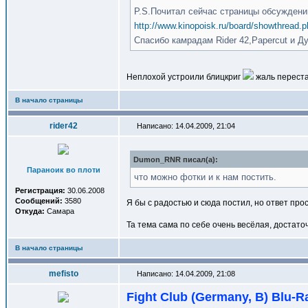
P.S.Почитал сейчас страницы обсужден
http://www.kinopoisk.ru/board/showthread
Спасибо камрадам Rider 42,Papercut и Д
Неплохой устроили блицкриг
жаль переста
В начало страницы
rider42
Написано: 14.04.2009, 21:04
Dumon_RNR писал(a):
Параноик во плоти
что можно фотки и к нам постить.
Регистрация:
30.06.2008
Сообщений:
3580
Я бы с радостью и сюда постил, но ответ про
Откуда:
Самара
Та тема сама по себе очень весёлая, достато
В начало страницы
mefisto
Написано: 14.04.2009, 21:08
Fight Club (Germany, B) Blu-R