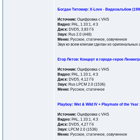
Богдан Титомир: X-Love - Видеоальбом (199
Источник:
Оцифровка с VHS
Видео:
PAL, 1.33:1, 4:3
Диск:
DVD5, 3,93 Гб
Звук:
Rus 2.0 (448)
Меню:
Русское, статичное, озвученное
Звук ко всем клипам сделан из оригинальных 
Егор Летов: Концерт в городе-герое Ленингр
Источник:
Оцифровка с VHS
Видео:
PAL, 1.33:1, 4:3
Диск:
DVD5, 4,12 Гб
Звук:
Rus LPCM 2.0 (1536)
Меню:
Русское, статичное
Playboy: Wet & Wild IV + Playmate of the Year
Источник:
Оцифровка с VHS
Видео:
PAL, 1.33:1, 4:3
Диск:
DVD5, 4,27 Гб
Звук:
LPCM 2.0 (1536)
Меню:
Русское, статичное, озвученное