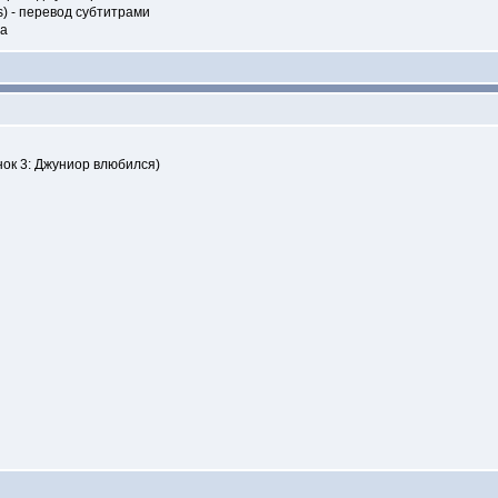
ns) - перевод субтитрами
да
ок 3: Джуниор влюбился)