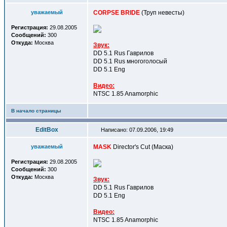
уважаемый
CORPSE BRIDE
(Труп невесты)
Регистрация:
29.08.2005
Сообщений:
300
Откуда:
Москва
Звук:
DD 5.1 Rus Гаврилов
DD 5.1 Rus многоголосый
DD 5.1 Eng
Видео:
NTSC 1.85 Anamorphic
В начало страницы
EditBox
Написано: 07.09.2006, 19:49
уважаемый
MASK
Director's Cut (Маска)
Регистрация:
29.08.2005
Сообщений:
300
Откуда:
Москва
Звук:
DD 5.1 Rus Гаврилов
DD 5.1 Eng
Видео:
NTSC 1.85 Anamorphic