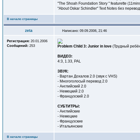
"The Shoah Foundation Story " featurette (11mi
"About Oskar Schindler" Text Notes без перево
В начало страницы
zeta
Написано: 09.09.2006, 21:46
Регистрация:
20.01.2006
Сообщений:
253
Problem Child 3: Junior in love
(Трудный ребён
ВИДЕО:
4:3, 1.33, PAL
ЗВУК:
- Вартан Дохалов 2.0 (звук c VHS)
- Многоголосый перевод 2.0
- Английский 2.0
- Немецкий 2.0
- Французский 2.0
СУБТИТРЫ:
- Английские
- Немецкие
- Французские
- Итальянские
В начало страницы