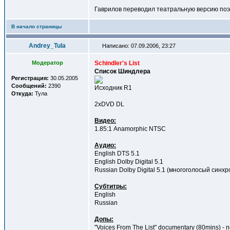
Гаврилов переводил театральную версию поэт
В начало страницы
Andrey_Tula
Написано: 07.09.2006, 23:27
Модератор
Schindler's List
Список Шиндлера
Регистрация:
30.05.2005
Сообщений:
2390
Исходник R1
Откуда:
Тула
2xDVD DL
Видео:
1.85:1 Anamorphic NTSC
Аудио:
English DTS 5.1
English Dolby Digital 5.1
Russian Dolby Digital 5.1 (многоголосый синхр
Субтитры:
English
Russian
Допы:
"Voices From The List" documentary (80mins) -