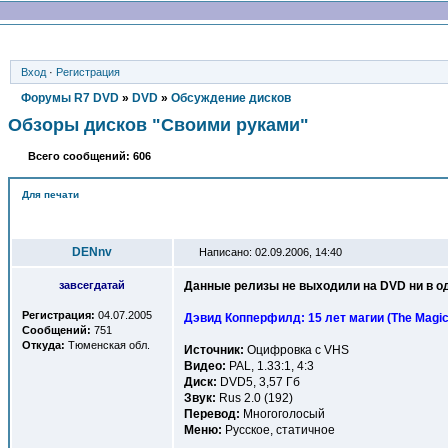
Вход
·
Регистрация
Форумы R7 DVD
»
DVD
»
Обсуждение дисков
Обзоры дисков "Своими руками"
Всего сообщений: 606
Для печати
Автор
DENnv
Написано: 02.09.2006, 14:40
завсегдатай
Данные релизы не выходили на DVD ни в од
Регистрация:
04.07.2005
Дэвид Копперфилд: 15 лет магии (The Magic o
Сообщений:
751
Откуда:
Тюменская обл.
Источник:
Оцифровка с VHS
Видео:
PAL, 1.33:1, 4:3
Диск:
DVD5, 3,57 Гб
Звук:
Rus 2.0 (192)
Перевод:
Многоголосый
Меню:
Русское, статичное