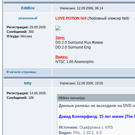
EditBox
Написано: 12.09.2006, 06:14
уважаемый
LOVE POTION №9
(Любовный эликсир №9)
Регистрация:
29.08.2005
Сообщений:
300
Откуда:
Москва
Звук:
DD 2.0 Surround Rus Живов
DD 2.0 Surround Eng
Видео:
NTSC 1.85 Anamorphic
В начало страницы
lotty
Написано: 12.09.2006, 19:05
Регистрация:
14.06.2005
Сообщений:
186
DENnv писал(a):
Данные релизы не выходили на DVD н
Дэвид Копперфилд: 15 лет магии (The Ma
Источник:
Оцифровка с VHS
Видео:
PAL, 1.33:1, 4:3