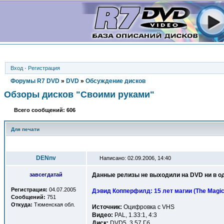
Вход
·
Регистрация
Форумы R7 DVD
»
DVD
»
Обсуждение дисков
Обзоры дисков "Своими руками"
Всего сообщений: 606
Для печати
Автор
DENnv
Написано: 02.09.2006, 14:40
завсегдатай
Данные релизы не выходили на DVD ни в од
Регистрация:
04.07.2005
Дэвид Копперфилд: 15 лет магии (The Magic o
Сообщений:
751
Откуда:
Тюменская обл.
Источник:
Оцифровка с VHS
Видео:
PAL, 1.33:1, 4:3
Диск:
DVD5, 3,57 Гб