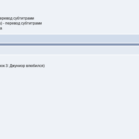
 перевод субтитрами
ns) - перевод субтитрами
да
ок 3: Джуниор влюбился)