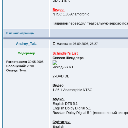
DD 5.1 Eng
Видео:
NTSC 1.85 Anamorphic
Гаврилов переводил театральную версию поэт
В начало страницы
Andrey_Tula
Написано: 07.09.2006, 23:27
Модератор
Schindler's List
Список Шиндлера
Регистрация:
30.05.2005
Сообщений:
2390
Исходник R1
Откуда:
Тула
2xDVD DL
Видео:
1.85:1 Anamorphic NTSC
Аудио:
English DTS 5.1
English Dolby Digital 5.1
Russian Dolby Digital 5.1 (многоголосый синхр
Субтитры:
English