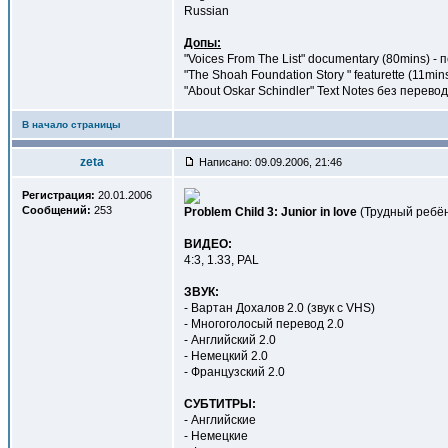
Russian
Допы:
"Voices From The List" documentary (80mins) -
"The Shoah Foundation Story " featurette (11mi
"About Oskar Schindler" Text Notes без перево
В начало страницы
zeta
Написано: 09.09.2006, 21:46
Регистрация:
20.01.2006
Сообщений:
253
Problem Child 3: Junior in love
(Трудный ребён
ВИДЕО:
4:3, 1.33, PAL
ЗВУК:
- Вартан Дохалов 2.0 (звук c VHS)
- Многоголосый перевод 2.0
- Английский 2.0
- Немецкий 2.0
- Французский 2.0
СУБТИТРЫ:
- Английские
- Немецкие