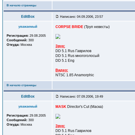
В начало страницы
EditBox
Написано: 04.09.2006, 23:57
уважаемый
CORPSE BRIDE
(Труп невесты)
Регистрация:
29.08.2005
Сообщений:
300
Откуда:
Москва
Звук:
DD 5.1 Rus Гаврилов
DD 5.1 Rus многоголосый
DD 5.1 Eng
Видео:
NTSC 1.85 Anamorphic
В начало страницы
EditBox
Написано: 07.09.2006, 19:49
уважаемый
MASK
Director's Cut (Маска)
Регистрация:
29.08.2005
Сообщений:
300
Откуда:
Москва
Звук:
DD 5.1 Rus Гаврилов