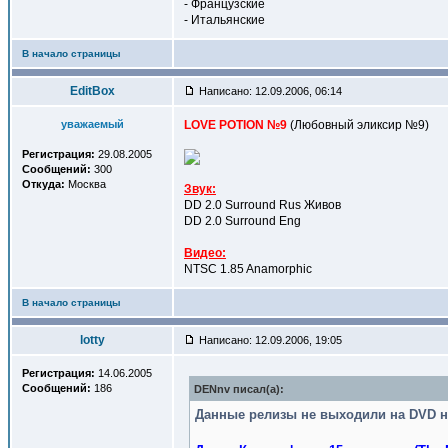
- Французские
- Итальянские
В начало страницы
EditBox
Написано: 12.09.2006, 06:14
уважаемый
LOVE POTION №9
(Любовный эликсир №9)
Регистрация:
29.08.2005
Сообщений:
300
Откуда:
Москва
Звук:
DD 2.0 Surround Rus Живов
DD 2.0 Surround Eng
Видео:
NTSC 1.85 Anamorphic
В начало страницы
lotty
Написано: 12.09.2006, 19:05
Регистрация:
14.06.2005
Сообщений:
186
DENnv писал(a):
Данные релизы не выходили на DVD н