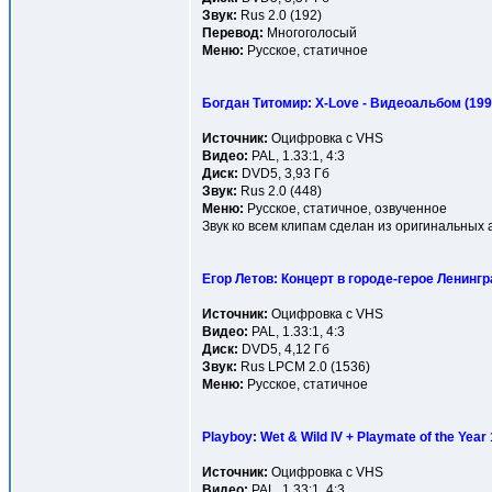
Звук:
Rus 2.0 (192)
Перевод:
Многоголосый
Меню:
Русское, статичное
Богдан Титомир: X-Love - Видеоальбом (199
Источник:
Оцифровка с VHS
Видео:
PAL, 1.33:1, 4:3
Диск:
DVD5, 3,93 Гб
Звук:
Rus 2.0 (448)
Меню:
Русское, статичное, озвученное
Звук ко всем клипам сделан из оригинальных 
Егор Летов: Концерт в городе-герое Ленингр
Источник:
Оцифровка с VHS
Видео:
PAL, 1.33:1, 4:3
Диск:
DVD5, 4,12 Гб
Звук:
Rus LPCM 2.0 (1536)
Меню:
Русское, статичное
Playboy: Wet & Wild IV + Playmate of the Year
Источник:
Оцифровка с VHS
Видео:
PAL, 1.33:1, 4:3