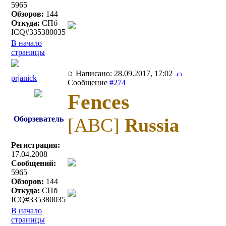
5965
Обзоров:
144
Откуда:
СПб
ICQ#335380035
В начало
страницы
Написано: 28.09.2017, 17:02
prjanick
Сообщение
#274
Fences
Оборзеватель
[ABC]
Russia
Регистрация:
17.04.2008
Сообщений:
5965
Обзоров:
144
Откуда:
СПб
ICQ#335380035
В начало
страницы