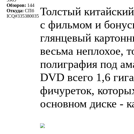
Обзоров:
144
Толстый китайский 
Откуда:
СПб
ICQ#335380035
с фильмом и бону
глянцевый картонн
весьма неплохое, то
полиграфия под ам
DVD всего 1,6 гига
фичуреток, которых
основном диске - к