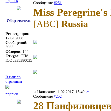
prjanick
Сообщение
#251
Miss Peregrine's
Оборзеватель
[ABC]
Russia
Регистрация:
17.04.2008
Сообщений:
5965
Обзоров:
144
Откуда:
СПб
ICQ#335380035
В начало
страницы
Написано: 11.02.2017, 15:49
prjanick
Сообщение
#252
28 Панфиловце