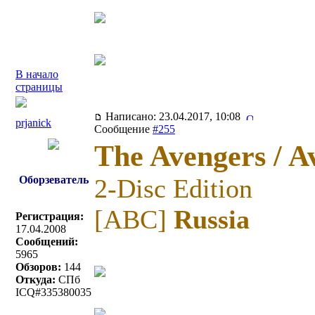
В начало
страницы
Написано: 23.04.2017, 10:08
prjanick
Сообщение
#255
The Avengers / A
Оборзеватель
2-Disc Edition
[ABC]
Russia
Регистрация:
17.04.2008
Сообщений:
5965
Обзоров:
144
Откуда:
СПб
ICQ#335380035