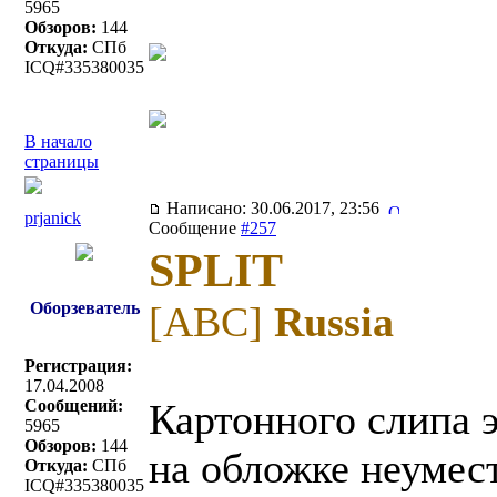
5965
Обзоров:
144
Откуда:
СПб
ICQ#335380035
В начало
страницы
Написано: 30.06.2017, 23:56
prjanick
Сообщение
#257
SPLIT
Оборзеватель
[ABC]
Russia
Регистрация:
17.04.2008
Сообщений:
Картонного слипа э
5965
Обзоров:
144
на обложке неумес
Откуда:
СПб
ICQ#335380035