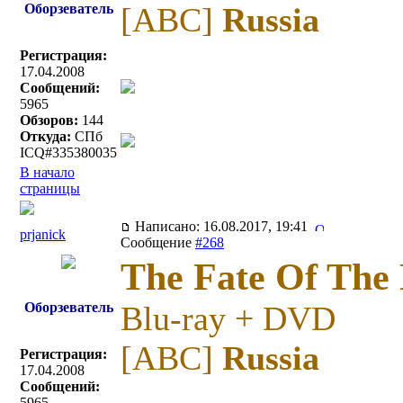
Оборзеватель
[ABC]
Russia
Регистрация:
17.04.2008
Сообщений:
5965
Обзоров:
144
Откуда:
СПб
ICQ#335380035
В начало
страницы
Написано: 16.08.2017, 19:41
prjanick
Сообщение
#268
The Fate Of The 
Оборзеватель
Blu-ray + DVD
[ABC]
Russia
Регистрация:
17.04.2008
Сообщений:
5965