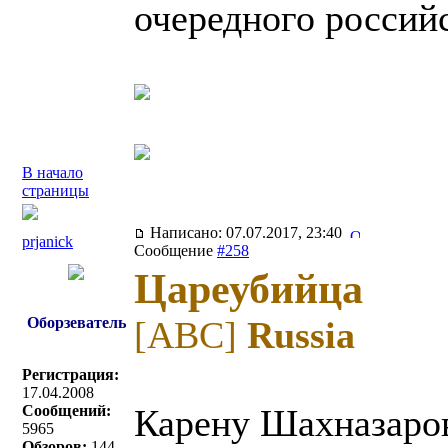
очередного российс
В начало
страницы
Написано: 07.07.2017, 23:40
prjanick
Сообщение
#258
Цареубийца
Оборзеватель
[ABC]
Russia
Регистрация:
17.04.2008
Сообщений:
Карену Шахназаров
5965
Обзоров:
144