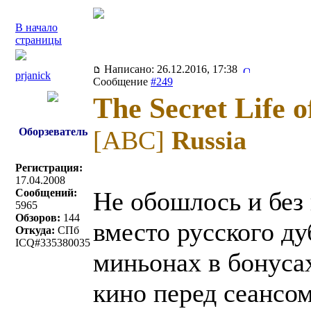
В начало
страницы
Написано: 26.12.2016, 17:38
prjanick
Сообщение
#249
The Secret Life o
Оборзеватель
[ABC]
Russia
Регистрация:
17.04.2008
Сообщений:
Не обошлось и без 
5965
Обзоров:
144
вместо русского д
Откуда:
СПб
ICQ#335380035
миньонах в бонуса
кино перед сеансо