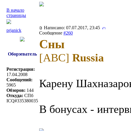
В начало
страницы
Написано: 07.07.2017, 23:45
prjanick
Сообщение
#260
Сны
Оборзеватель
[ABC]
Russia
Регистрация:
17.04.2008
Сообщений:
Карену Шахназаров
5965
Обзоров:
144
Откуда:
СПб
ICQ#335380035
В бонусах - интер