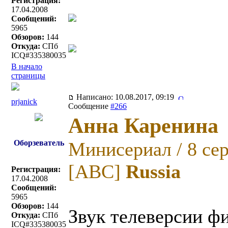
Регистрация:
17.04.2008
Сообщений:
5965
Обзоров:
144
Откуда:
СПб
ICQ#335380035
В начало
страницы
Написано: 10.08.2017, 09:19
prjanick
Сообщение
#266
Анна Каренина
Оборзеватель
Минисериал / 8 се
[ABC]
Russia
Регистрация:
17.04.2008
Сообщений:
5965
Обзоров:
144
Звук телеверсии ф
Откуда:
СПб
ICQ#335380035