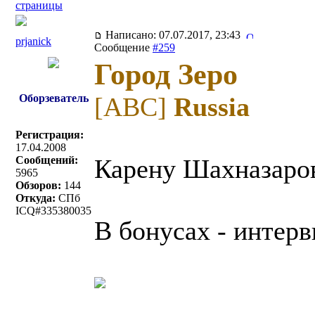
страницы
Написано: 07.07.2017, 23:43
prjanick
Сообщение
#259
Город Зеро
Оборзеватель
[ABC]
Russia
Регистрация:
17.04.2008
Сообщений:
Карену Шахназаров
5965
Обзоров:
144
Откуда:
СПб
ICQ#335380035
В бонусах - интер