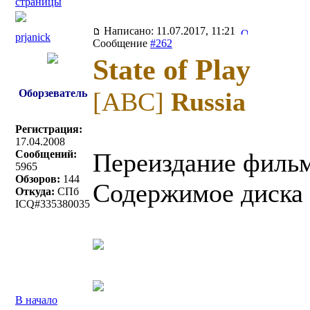
страницы
Написано: 11.07.2017, 11:21
prjanick
Сообщение
#262
State of Play
Оборзеватель
[ABC]
Russia
Регистрация:
17.04.2008
Сообщений:
Переиздание фильм
5965
Обзоров:
144
Содержимое диска 
Откуда:
СПб
ICQ#335380035
В начало