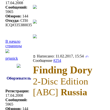
17.04.2008
Сообщений:
5965
Обзоров:
144
Откуда:
СПб
ICQ#335380035
В начало
страницы
Написано: 11.02.2017, 15:54
prjanick
Сообщение
#254
Finding Dory
Оборзеватель
2-Disc Edition
[ABC]
Russia
Регистрация:
17.04.2008
Сообщений:
5965
Обзоров:
144