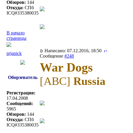
Обзоров:
144
Откуда:
СПб
ICQ#335380035
В начало
страницы
Написано: 07.12.2016, 18:50
prjanick
Сообщение
#248
War Dogs
Оборзеватель
[ABC]
Russia
Регистрация:
17.04.2008
Сообщений:
5965
Обзоров:
144
Откуда:
СПб
ICQ#335380035