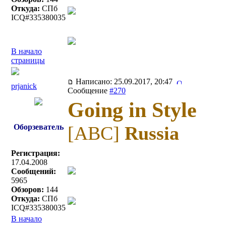
Откуда:
СПб
ICQ#335380035
В начало
страницы
Написано: 25.09.2017, 20:47
prjanick
Сообщение
#270
Going in Style
Оборзеватель
[ABC]
Russia
Регистрация:
17.04.2008
Сообщений:
5965
Обзоров:
144
Откуда:
СПб
ICQ#335380035
В начало