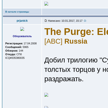
В начало страницы
prjanick
Написано: 10.01.2017, 15:17
The Purge: El
Оборзеватель
[ABC]
Russia
Регистрация:
17.04.2008
Сообщений:
5965
Обзоров:
144
Откуда:
СПб
Добил трилогию "С
ICQ#335380035
толстых торцов у н
раздражать.