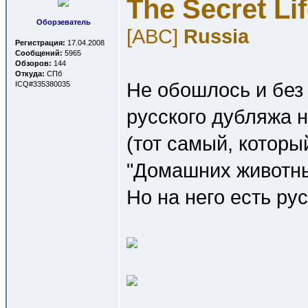
The Secret Lif
Оборзеватель
[ABC]
Russia
Регистрация:
17.04.2008
Сообщений:
5965
Обзоров:
144
Откуда:
СПб
Не обошлось и без 
ICQ#335380035
русского дубляжа 
(тот самый, которы
"Домашних животны
Но на него есть ру