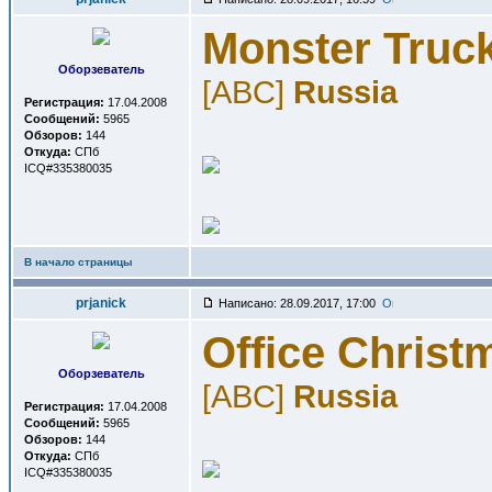
Monster Truc
Оборзеватель
[ABC]
Russia
Регистрация:
17.04.2008
Сообщений:
5965
Обзоров:
144
Откуда:
СПб
ICQ#335380035
В начало страницы
prjanick
Написано: 28.09.2017, 17:00
Office Christ
Оборзеватель
[ABC]
Russia
Регистрация:
17.04.2008
Сообщений:
5965
Обзоров:
144
Откуда:
СПб
ICQ#335380035