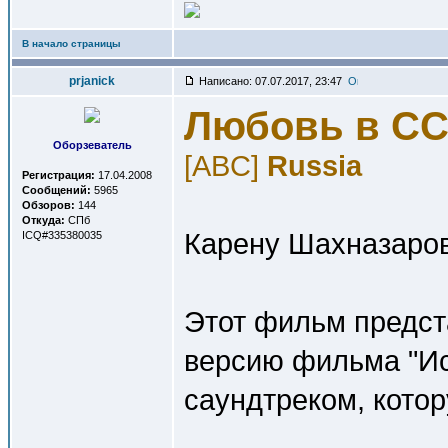
В начало страницы
prjanick
Написано: 07.07.2017, 23:47
Любовь в С
Оборзеватель
[ABC]
Russia
Регистрация:
17.04.2008
Сообщений:
5965
Обзоров:
144
Откуда:
СПб
Карену Шахназарову
ICQ#335380035
Этот фильм предст
версию фильма "И
саундтреком, котор