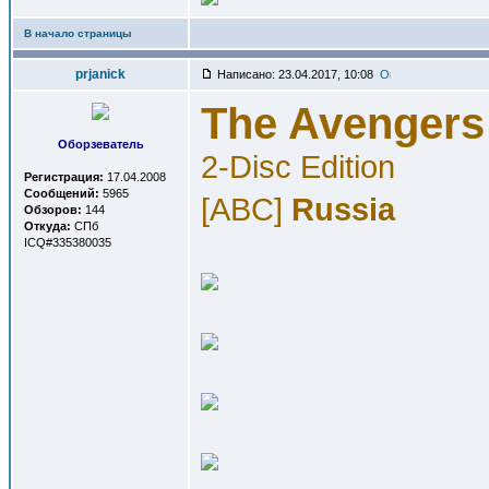
В начало страницы
prjanick
Написано: 23.04.2017, 10:08
The Avengers 
Оборзеватель
2-Disc Edition
Регистрация:
17.04.2008
Сообщений:
5965
[ABC]
Russia
Обзоров:
144
Откуда:
СПб
ICQ#335380035