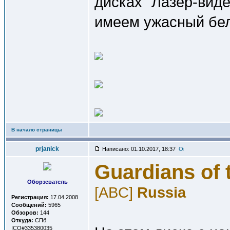
дисках "Лазер-виде
имеем ужасный бел
В начало страницы
prjanick
Написано: 01.10.2017, 18:37
Guardians of 
Оборзеватель
[ABC]
Russia
Регистрация:
17.04.2008
Сообщений:
5965
Обзоров:
144
Откуда:
СПб
ICQ#335380035