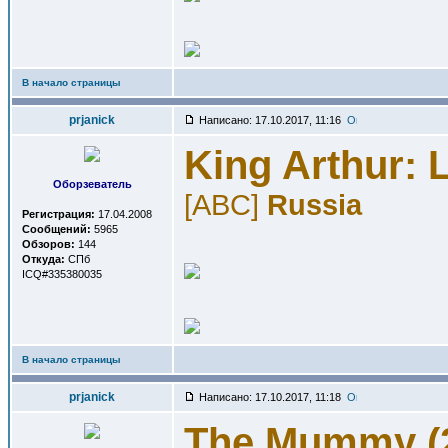
В начало страницы
prjanick
Написано: 17.10.2017, 11:16
King Arthur: 
Оборзеватель
[ABC]
Russia
Регистрация:
17.04.2008
Сообщений:
5965
Обзоров:
144
Откуда:
СПб
ICQ#335380035
В начало страницы
prjanick
Написано: 17.10.2017, 11:18
The Mummy (