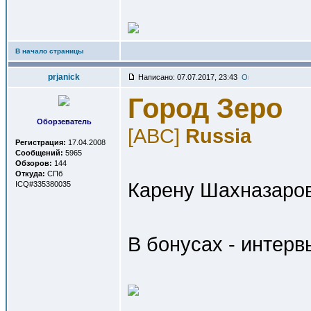
В начало страницы
prjanick
Написано: 07.07.2017, 23:43
Город Зеро
Оборзеватель
[ABC]
Russia
Регистрация:
17.04.2008
Сообщений:
5965
Обзоров:
144
Откуда:
СПб
Карену Шахназарову
ICQ#335380035
В бонусах - интерв