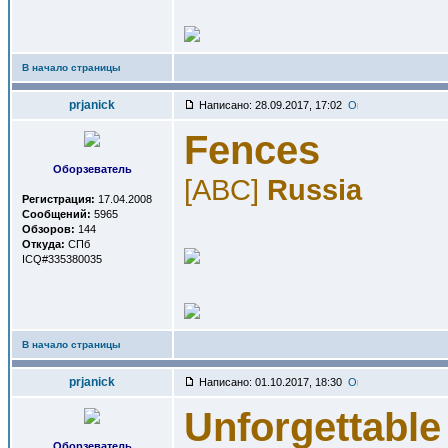
В начало страницы
prjanick
Написано: 28.09.2017, 17:02
Fences
Оборзеватель
[ABC]
Russia
Регистрация:
17.04.2008
Сообщений:
5965
Обзоров:
144
Откуда:
СПб
ICQ#335380035
В начало страницы
prjanick
Написано: 01.10.2017, 18:30
Unforgettable
Оборзеватель