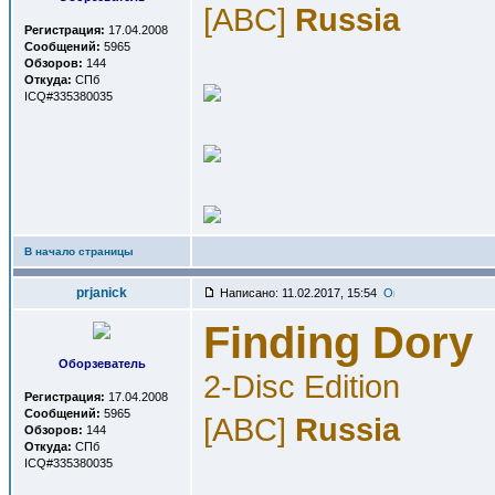
[ABC]
Russia
Регистрация:
17.04.2008
Сообщений:
5965
Обзоров:
144
Откуда:
СПб
ICQ#335380035
В начало страницы
prjanick
Написано: 11.02.2017, 15:54
Finding Dory
Оборзеватель
2-Disc Edition
Регистрация:
17.04.2008
Сообщений:
5965
[ABC]
Russia
Обзоров:
144
Откуда:
СПб
ICQ#335380035