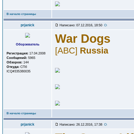
В начало страницы
prjanick
Написано: 07.12.2016, 18:50
War Dogs
Оборзеватель
[ABC]
Russia
Регистрация:
17.04.2008
Сообщений:
5965
Обзоров:
144
Откуда:
СПб
ICQ#335380035
В начало страницы
prjanick
Написано: 26.12.2016, 17:38