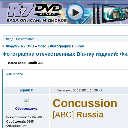
Вход
·
Регистрация
Форумы R7 DVD
»
Фото
»
Фотографии Blu-ray
Фотографии отечественных Blu-ray изданий: Ф
Всего сообщений: 325
Для печати
Автор
prjanick
Написано: 05.12.2016, 18:26
Concussion
Оборзеватель
[ABC]
Russia
Регистрация:
17.04.2008
Сообщений:
5965
Обзоров:
144