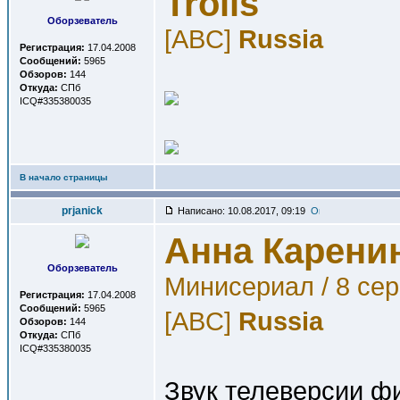
Trolls
Оборзеватель
[ABC]
Russia
Регистрация:
17.04.2008
Сообщений:
5965
Обзоров:
144
Откуда:
СПб
ICQ#335380035
В начало страницы
prjanick
Написано: 10.08.2017, 09:19
Анна Карени
Оборзеватель
Минисериал / 8 се
Регистрация:
17.04.2008
Сообщений:
5965
[ABC]
Russia
Обзоров:
144
Откуда:
СПб
ICQ#335380035
Звук телеверсии ф