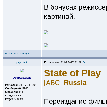
В бонусах режиссе
картиной.
В начало страницы
prjanick
Написано: 11.07.2017, 11:21
State of Play
Оборзеватель
[ABC]
Russia
Регистрация:
17.04.2008
Сообщений:
5965
Обзоров:
144
Откуда:
СПб
Переиздание фильм
ICQ#335380035