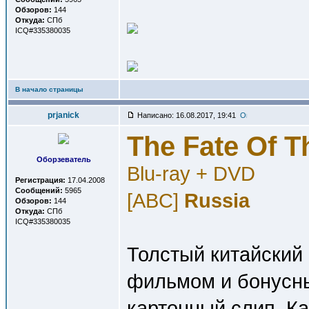
Обзоров:
144
Откуда:
СПб
ICQ#335380035
В начало страницы
prjanick
Написано: 16.08.2017, 19:41
The Fate Of T
Оборзеватель
Blu-ray + DVD
Регистрация:
17.04.2008
Сообщений:
5965
[ABC]
Russia
Обзоров:
144
Откуда:
СПб
ICQ#335380035
Толстый китайский 
фильмом и бонусн
картонный слип. К