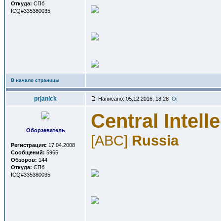
Откуда:
СПб
ICQ#335380035
В начало страницы
prjanick
Написано: 05.12.2016, 18:28
Central Intell
Оборзеватель
[ABC]
Russia
Регистрация:
17.04.2008
Сообщений:
5965
Обзоров:
144
Откуда:
СПб
ICQ#335380035