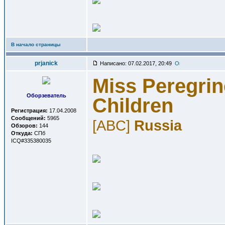
В начало страницы
prjanick
Написано: 07.02.2017, 20:49
Miss Peregrin
Оборзеватель
Children
Регистрация:
17.04.2008
Сообщений:
5965
[ABC]
Russia
Обзоров:
144
Откуда:
СПб
ICQ#335380035