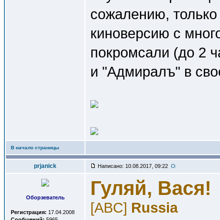
сожалению, только
киноверсию с мног
покромсали (до 2 ч
и "Адмиралъ" в сво
В начало страницы
prjanick
Написано: 10.08.2017, 09:22
Гуляй, Вася!
Оборзеватель
[ABC]
Russia
Регистрация:
17.04.2008
Сообщений:
5965