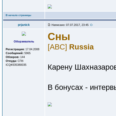
В начало страницы
prjanick
Написано: 07.07.2017, 23:45
Сны
Оборзеватель
[ABC]
Russia
Регистрация:
17.04.2008
Сообщений:
5965
Обзоров:
144
Откуда:
СПб
Карену Шахназарову
ICQ#335380035
В бонусах - интерв