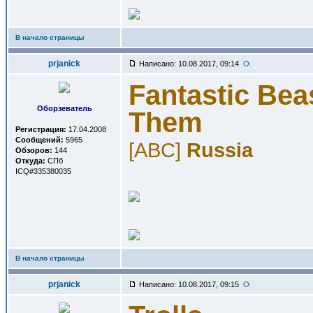
В начало страницы
prjanick
Написано: 10.08.2017, 09:14
Fantastic Bea
Оборзеватель
Them
Регистрация:
17.04.2008
Сообщений:
5965
[ABC]
Russia
Обзоров:
144
Откуда:
СПб
ICQ#335380035
В начало страницы
prjanick
Написано: 10.08.2017, 09:15