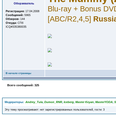
Оборзеватель
Blu-ray + Bonus DV
Регистрация:
17.04.2008
Сообщений:
5965
[ABC/R2,4,5]
Russi
Обзоров:
144
Откуда:
СПб
ICQ#335380035
В начало страницы
Всего сообщений: 325
Модераторы:
Andrey_Tula
,
Dumon_RNR
,
Iceberg
,
Master Keyan
,
MasterYODA
,
S
Эту тему просматривают: нет зарегистрированных пользователей, гости: 3