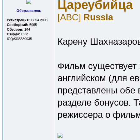
Цареубийца
Оборзеватель
[ABC]
Russia
Регистрация:
17.04.2008
Сообщений:
5965
Обзоров:
144
Откуда:
СПб
Карену Шахназарову
ICQ#335380035
Фильм существует 
английском (для ев
представлены обе 
разделе бонусов. 
режиссера о фильме