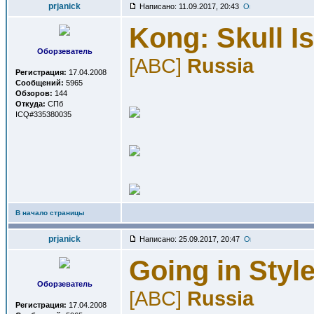
prjanick
Написано: 11.09.2017, 20:43
Kong: Skull I
Оборзеватель
[ABC]
Russia
Регистрация:
17.04.2008
Сообщений:
5965
Обзоров:
144
Откуда:
СПб
ICQ#335380035
В начало страницы
prjanick
Написано: 25.09.2017, 20:47
Going in Styl
Оборзеватель
[ABC]
Russia
Регистрация:
17.04.2008