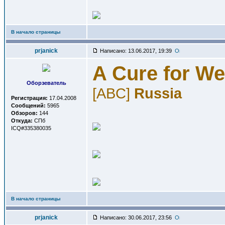
В начало страницы
prjanick
Написано: 13.06.2017, 19:39
A Cure for We
Оборзеватель
[ABC]
Russia
Регистрация:
17.04.2008
Сообщений:
5965
Обзоров:
144
Откуда:
СПб
ICQ#335380035
В начало страницы
prjanick
Написано: 30.06.2017, 23:56