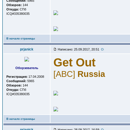
Сообщений:
5965
Обзоров:
144
Откуда:
СПб
ICQ#335380035
В начало страницы
prjanick
Написано: 25.09.2017, 20:51
Get Out
Оборзеватель
[ABC]
Russia
Регистрация:
17.04.2008
Сообщений:
5965
Обзоров:
144
Откуда:
СПб
ICQ#335380035
В начало страницы
prjanick
Написано: 28.09.2017, 16:59