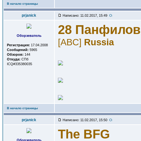
В начало страницы
prjanick
Написано: 11.02.2017, 15:49
28 Панфилов
Оборзеватель
[ABC]
Russia
Регистрация:
17.04.2008
Сообщений:
5965
Обзоров:
144
Откуда:
СПб
ICQ#335380035
В начало страницы
prjanick
Написано: 11.02.2017, 15:50
The BFG
Оборзеватель