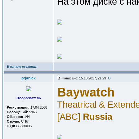
На этом диске с на
В начало страницы
prjanick
Написано: 15.10.2017, 21:29
Baywatch
Оборзеватель
Theatrical & Extend
Регистрация:
17.04.2008
Сообщений:
5965
[ABC]
Russia
Обзоров:
144
Откуда:
СПб
ICQ#335380035