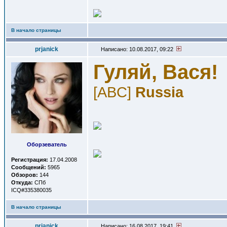
В начало страницы
prjanick
Написано: 10.08.2017, 09:22
Гуляй, Вася!
[ABC]
Russia
Оборзеватель
Регистрация:
17.04.2008
Сообщений:
5965
Обзоров:
144
Откуда:
СПб
ICQ#335380035
В начало страницы
prjanick
Написано: 16.08.2017, 19:41