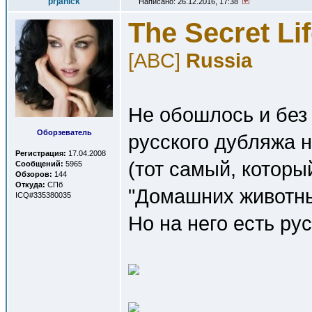
prjanick
Написано: 26.12.2016, 17:38
The Secret Lif
[ABC]
Russia
Не обошлось и без 
Оборзеватель
русского дубляжа 
Регистрация:
17.04.2008
(тот самый, которы
Сообщений:
5965
Обзоров:
144
Откуда:
СПб
"Домашних животны
ICQ#335380035
Но на него есть ру