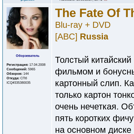
The Fate Of T
Blu-ray + DVD
[ABC]
Russia
Оборзеватель
Толстый китайский 
Регистрация:
17.04.2008
фильмом и бонусн
Сообщений:
5965
Обзоров:
144
Откуда:
СПб
картонный слип. К
ICQ#335380035
только картон тонк
очень нечеткая. Об
пять коротких фичу
на основном диске 