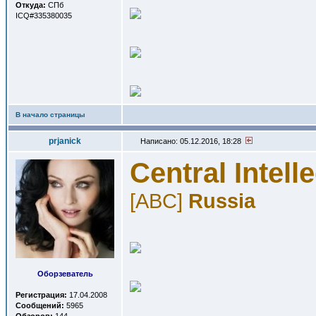
Откуда:
СПб
ICQ#335380035
В начало страницы
prjanick
Написано: 05.12.2016, 18:28
Central Intell
[ABC]
Russia
Оборзеватель
Регистрация:
17.04.2008
Сообщений:
5965