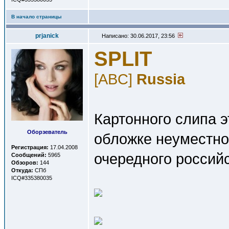
В начало страницы
prjanick
Написано: 30.06.2017, 23:56
SPLIT
[ABC]
Russia
Картонного слипа э
Оборзеватель
обложке неуместно
Регистрация:
17.04.2008
очередного российс
Сообщений:
5965
Обзоров:
144
Откуда:
СПб
ICQ#335380035