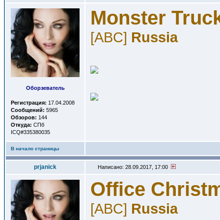
Monster Truc
[ABC]
Russia
Оборзеватель
Регистрация:
17.04.2008
Сообщений:
5965
Обзоров:
144
Откуда:
СПб
ICQ#335380035
В начало страницы
prjanick
Написано: 28.09.2017, 17:00
Office Christ
[ABC]
Russia