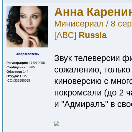
Анна Карени
Минисериал / 8 се
[ABC]
Russia
Оборзеватель
Звук телеверсии ф
Регистрация:
17.04.2008
сожалению, только
Сообщений:
5965
Обзоров:
144
Откуда:
СПб
киноверсию с мног
ICQ#335380035
покромсали (до 2 ч
и "Адмиралъ" в сво