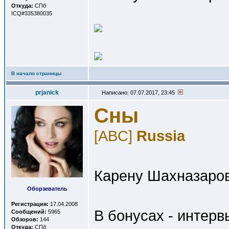
Откуда:
СПб
ICQ#335380035
В начало страницы
prjanick
Написано: 07.07.2017, 23:45
Сны
[ABC]
Russia
Карену Шахназарову
Оборзеватель
Регистрация:
17.04.2008
В бонусах - интерв
Сообщений:
5965
Обзоров:
144
Откуда:
СПб