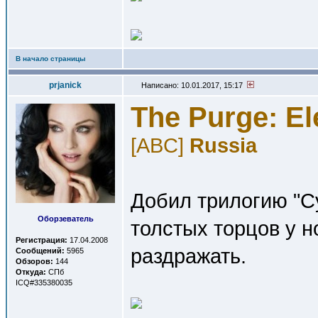
В начало страницы
prjanick
Написано: 10.01.2017, 15:17
The Purge: El
[ABC]
Russia
Добил трилогию "С
Оборзеватель
толстых торцов у н
Регистрация:
17.04.2008
раздражать.
Сообщений:
5965
Обзоров:
144
Откуда:
СПб
ICQ#335380035