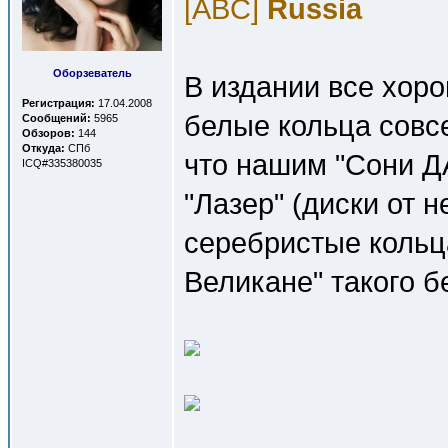
[ABC]
Russia
Оборзеватель
В издании все хоро
Регистрация:
17.04.2008
белые кольца совс
Сообщений:
5965
Обзоров:
144
Откуда:
СПб
что нашим "Сони Д
ICQ#335380035
"Лазер" (диски от 
серебристые кольц
Великане" такого б