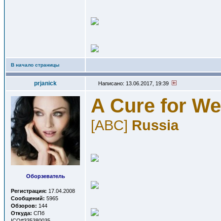
В начало страницы
prjanick
Написано: 13.06.2017, 19:39
A Cure for We
[ABC]
Russia
Оборзеватель
Регистрация:
17.04.2008
Сообщений:
5965
Обзоров:
144
Откуда:
СПб
ICQ#335380035