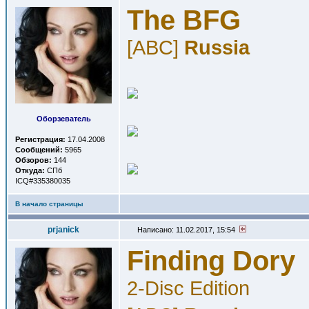
The BFG
[ABC]
Russia
Оборзеватель
Регистрация:
17.04.2008
Сообщений:
5965
Обзоров:
144
Откуда:
СПб
ICQ#335380035
В начало страницы
prjanick
Написано: 11.02.2017, 15:54
Finding Dory
2-Disc Edition