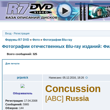
Вход
·
Регистрация
Форумы R7 DVD
»
Фото
»
Фотографии Blu-ray
Фотографии отечественных Blu-ray изданий: Ф
Всего сообщений: 325
Для печати
Автор
prjanick
Написано: 05.12.2016, 18:26
Concussion
Оборзеватель
[ABC]
Russia
Регистрация:
17.04.2008
Сообщений:
5965
Обзоров:
144