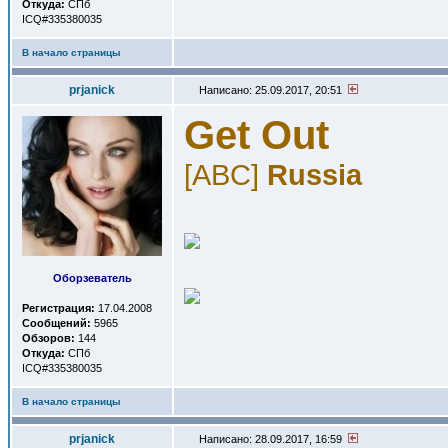
Откуда:
СПб
ICQ#335380035
В начало страницы
prjanick
Написано: 25.09.2017, 20:51
Get Out
[ABC]
Russia
Оборзеватель
Регистрация:
17.04.2008
Сообщений:
5965
Обзоров:
144
Откуда:
СПб
ICQ#335380035
В начало страницы
prjanick
Написано: 28.09.2017, 16:59