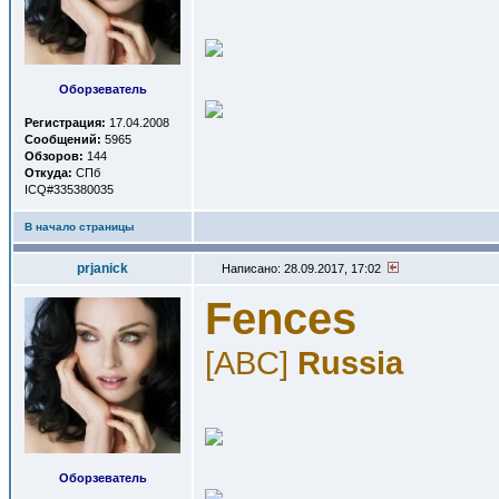
Оборзеватель
Регистрация:
17.04.2008
Сообщений:
5965
Обзоров:
144
Откуда:
СПб
ICQ#335380035
В начало страницы
prjanick
Написано: 28.09.2017, 17:02
Fences
[ABC]
Russia
Оборзеватель