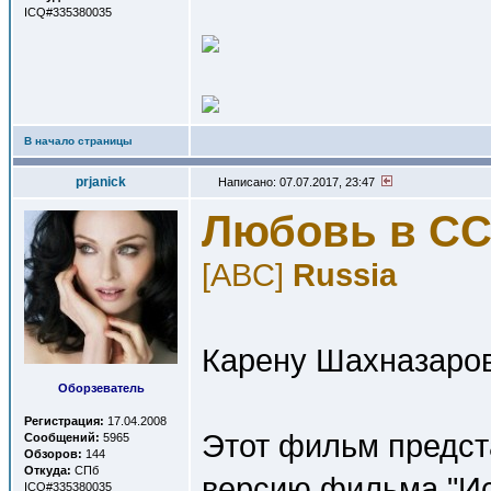
ICQ#335380035
В начало страницы
prjanick
Написано: 07.07.2017, 23:47
Любовь в С
[ABC]
Russia
Карену Шахназарову
Оборзеватель
Регистрация:
17.04.2008
Этот фильм предст
Сообщений:
5965
Обзоров:
144
Откуда:
СПб
версию фильма "И
ICQ#335380035