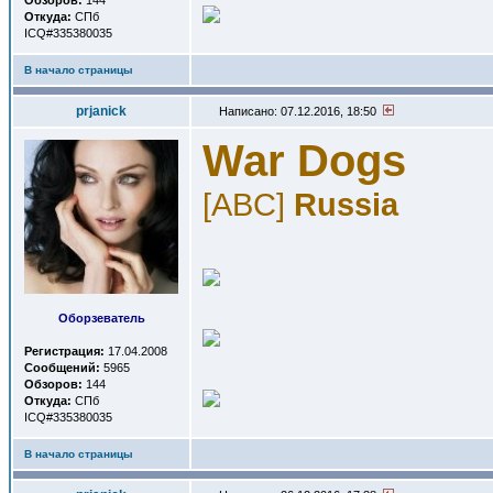
Обзоров:
144
Откуда:
СПб
ICQ#335380035
В начало страницы
prjanick
Написано: 07.12.2016, 18:50
War Dogs
[ABC]
Russia
Оборзеватель
Регистрация:
17.04.2008
Сообщений:
5965
Обзоров:
144
Откуда:
СПб
ICQ#335380035
В начало страницы