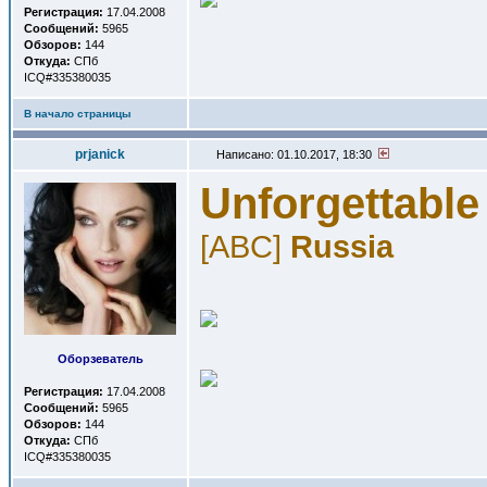
Регистрация:
17.04.2008
Сообщений:
5965
Обзоров:
144
Откуда:
СПб
ICQ#335380035
В начало страницы
prjanick
Написано: 01.10.2017, 18:30
Unforgettable
[ABC]
Russia
Оборзеватель
Регистрация:
17.04.2008
Сообщений:
5965
Обзоров:
144
Откуда:
СПб
ICQ#335380035