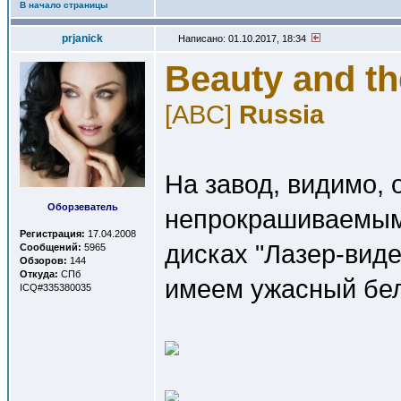
В начало страницы
prjanick
Написано: 01.10.2017, 18:34
Beauty and th
[ABC]
Russia
На завод, видимо, 
Оборзеватель
непрокрашиваемым 
Регистрация:
17.04.2008
дисках "Лазер-виде
Сообщений:
5965
Обзоров:
144
Откуда:
СПб
имеем ужасный бел
ICQ#335380035