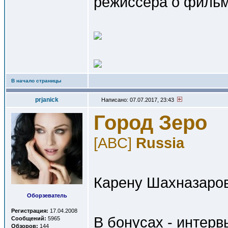
режиссера о фильме
В начало страницы
prjanick
Написано: 07.07.2017, 23:43
Город Зеро
[ABC]
Russia
Карену Шахназарову
Оборзеватель
Регистрация:
17.04.2008
В бонусах - интерв
Сообщений:
5965
Обзоров:
144