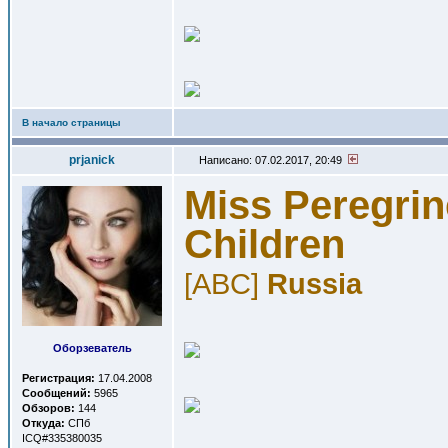
В начало страницы
prjanick
Написано: 07.02.2017, 20:49
Miss Peregrin
Children
[ABC]
Russia
Оборзеватель
Регистрация:
17.04.2008
Сообщений:
5965
Обзоров:
144
Откуда:
СПб
ICQ#335380035