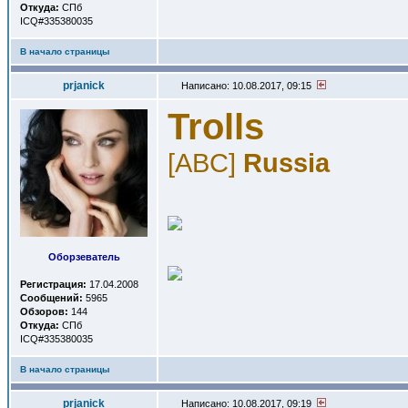
Откуда:
СПб
ICQ#335380035
В начало страницы
prjanick
Написано: 10.08.2017, 09:15
Trolls
[ABC]
Russia
Оборзеватель
Регистрация:
17.04.2008
Сообщений:
5965
Обзоров:
144
Откуда:
СПб
ICQ#335380035
В начало страницы
prjanick
Написано: 10.08.2017, 09:19