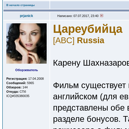
В начало страницы
prjanick
Написано: 07.07.2017, 23:40
Цареубийца
[ABC]
Russia
Карену Шахназарову
Оборзеватель
Регистрация:
17.04.2008
Фильм существует 
Сообщений:
5965
Обзоров:
144
Откуда:
СПб
английском (для ев
ICQ#335380035
представлены обе 
разделе бонусов. 