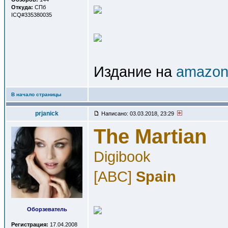
Откуда:
СПб
ICQ#335380035
Издание на
amazon
В начало страницы
prjanick
Написано: 03.03.2018, 23:29
The Martian
Digibook
[ABC]
Spain
Оборзеватель
Регистрация:
17.04.2008