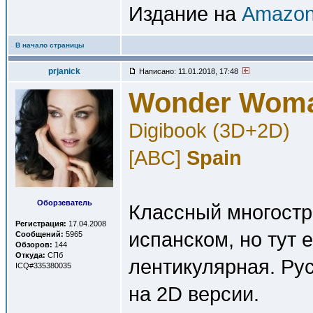
Издание на
Amazon
В начало страницы
prjanick
Написано: 11.01.2018, 17:48
Wonder Wom
Digibook (3D+2D)
[ABC]
Spain
Оборзеватель
Классный многостр
Регистрация:
17.04.2008
испанском, но тут
Сообщений:
5965
Обзоров:
144
Откуда:
СПб
лентикулярная. Ру
ICQ#335380035
на 2D версии.