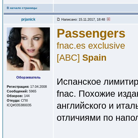
В начало страницы
prjanick
Написано: 15.11.2017, 18:48
Passengers
fnac.es exclusive
[ABC]
Spain
Оборзеватель
Испанское лимитир
Регистрация:
17.04.2008
fnac. Похожие изд
Сообщений:
5965
Обзоров:
144
Откуда:
СПб
английского и ита
ICQ#335380035
отличиями по нап