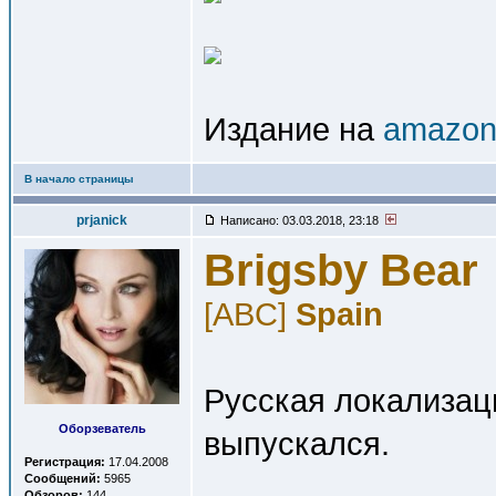
Издание на
amazon.
В начало страницы
prjanick
Написано: 03.03.2018, 23:18
Brigsby Bear
[ABC]
Spain
Русская локализаци
Оборзеватель
выпускался.
Регистрация:
17.04.2008
Сообщений:
5965
Обзоров:
144