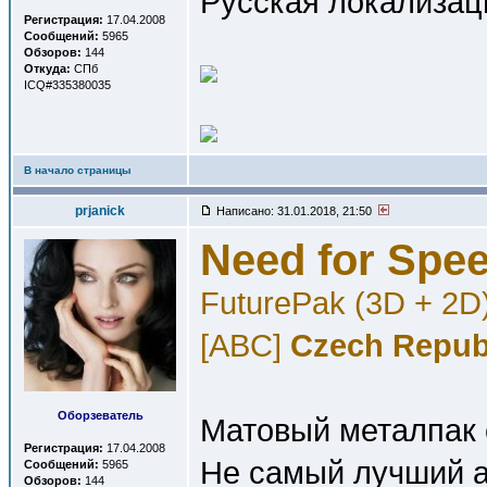
Русская локализаци
Регистрация:
17.04.2008
Сообщений:
5965
Обзоров:
144
Откуда:
СПб
ICQ#335380035
В начало страницы
prjanick
Написано: 31.01.2018, 21:50
Need for Spe
FuturePak (3D + 2D
[ABC]
Czech Repub
Оборзеватель
Матовый металпак 
Регистрация:
17.04.2008
Не самый лучший а
Сообщений:
5965
Обзоров:
144