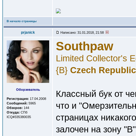
В начало страницы
prjanick
Написано: 31.01.2018, 21:58
Southpaw
Limited Collector's 
{B}
Czech Republic
Оборзеватель
Классный бук от че
Регистрация:
17.04.2008
что и "Омерзительн
Сообщений:
5965
Обзоров:
144
Откуда:
СПб
страницах никакого
ICQ#335380035
залочен на зону "В"