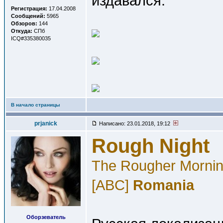
издавался.
Регистрация:
17.04.2008
Сообщений:
5965
Обзоров:
144
Откуда:
СПб
ICQ#335380035
В начало страницы
prjanick
Написано: 23.01.2018, 19:12
Rough Night
The Rougher Mornin
[ABC]
Romania
Оборзеватель