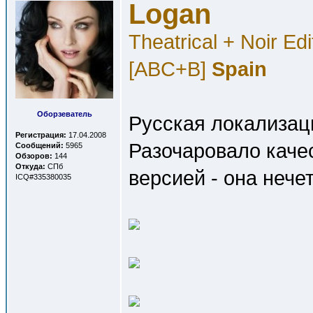
Logan
Theatrical + Noir Ed
[ABC+B]
Spain
Оборзеватель
Русская локализаци
Регистрация:
17.04.2008
Разочаровало качес
Сообщений:
5965
Обзоров:
144
Откуда:
СПб
версией - она нече
ICQ#335380035