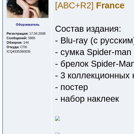
[ABC+R2]
France
Оборзеватель
Состав издания:
Регистрация:
17.04.2008
- Blu-ray (с русски
Сообщений:
5965
Обзоров:
144
Откуда:
СПб
- сумка Spider-man
ICQ#335380035
- брелок Spider-Ma
- 3 коллекционных 
- постер
- набор наклеек