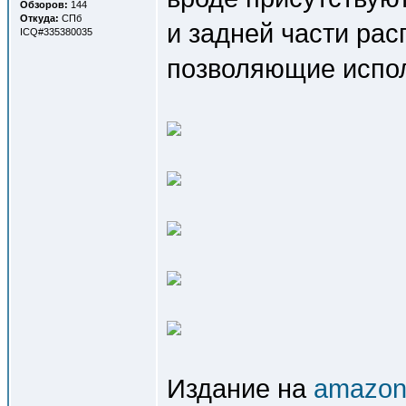
Обзоров:
144
Откуда:
СПб
и задней части ра
ICQ#335380035
позволяющие испол
Издание на
amazon