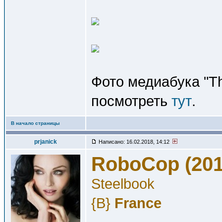
Фото медиабука "Th
посмотреть
тут
.
В начало страницы
prjanick
Написано: 16.02.2018, 14:12
RoboCop (201
Steelbook
{B}
France