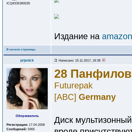
ICQ#335380035
Издание на
amazon
В начало страницы
prjanick
Написано: 15.11.2017, 18:38
28 Панфиловц
Futurepak
[ABC]
Germany
Оборзеватель
Диск мультизонный,
Регистрация:
17.04.2008
вроде присутствую
Сообщений:
5965