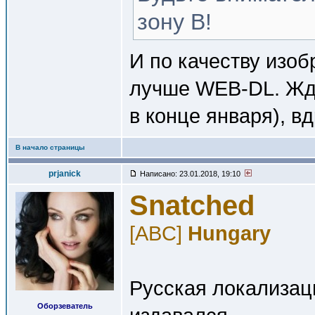
зону B!
И по качеству изо
лучше WEB-DL. Жд
в конце января), вд
В начало страницы
prjanick
Написано: 23.01.2018, 19:10
Snatched
[ABC]
Hungary
Русская локализаци
Оборзеватель