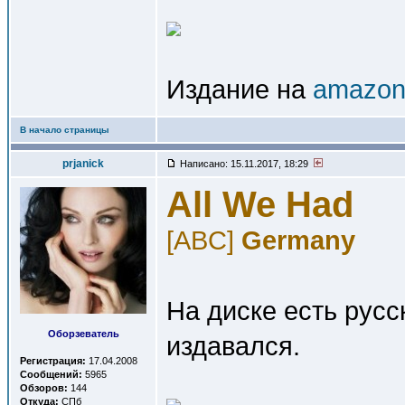
Издание на
amazon.
В начало страницы
prjanick
Написано: 15.11.2017, 18:29
All We Had
[ABC]
Germany
На диске есть русс
Оборзеватель
издавался.
Регистрация:
17.04.2008
Сообщений:
5965
Обзоров:
144
Откуда:
СПб