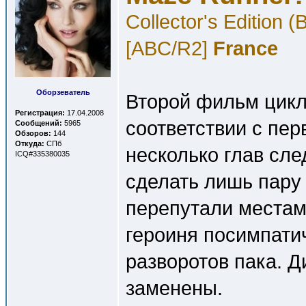
Collector's Edition
[ABC/R2]
France
Оборзеватель
Второй фильм цикл
Регистрация:
17.04.2008
соответствии с пер
Сообщений:
5965
Обзоров:
144
Откуда:
СПб
несколько глав сле
ICQ#335380035
сделать лишь пару 
перепутали местам
героиня посимпати
разворотов пака. Д
заменены.