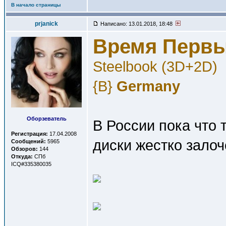
В начало страницы
prjanick
Написано: 13.01.2018, 18:48
Время Перв
Steelbook (3D+2D)
{B}
Germany
Оборзеватель
В России пока что 
Регистрация:
17.04.2008
диски жестко залоч
Сообщений:
5965
Обзоров:
144
Откуда:
СПб
ICQ#335380035