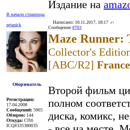
Издание на
amazo
В начало страницы
Написано: 10.11.2017, 18:17
prjanick
Сообщение
#703
Maze Runner: T
Collector's Edit
[ABC/R2]
France
Оборзеватель
Второй фильм ци
Регистрация:
полном соответст
17.04.2008
Сообщений:
5965
диска, комикс, н
Обзоров:
144
Откуда:
СПб
- все на месте. 
ICQ#335380035