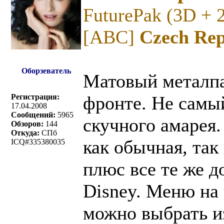
FuturePak (3D + 
[ABC]
Czech Rep
Оборзеватель
Матовый металпа
Регистрация:
фронте. Не самы
17.04.2008
Сообщений:
5965
скучного амарея.
Обзоров:
144
Откуда:
СПб
как обычная, так
ICQ#335380035
плюс все те же д
Disney. Меню на
можно выбрать и