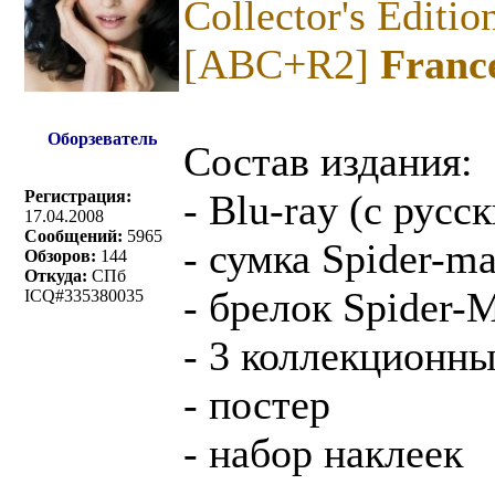
Collector's Editi
[ABC+R2]
Franc
Оборзеватель
Состав издания:
Регистрация:
- Blu-ray (с русс
17.04.2008
Сообщений:
5965
- сумка Spider-m
Обзоров:
144
Откуда:
СПб
- брелок Spider-
ICQ#335380035
- 3 коллекционны
- постер
- набор наклеек