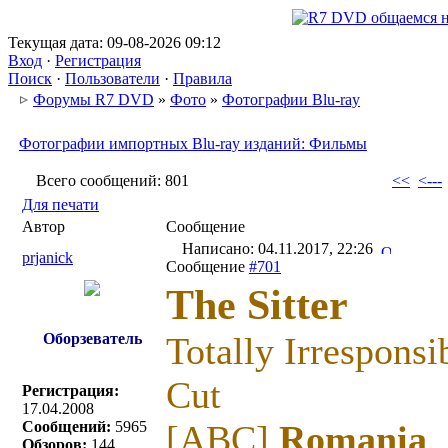
Текущая дата: 09-08-2026 09:12
Вход
·
Регистрация
Поиск
·
Пользователи
·
Правила
Форумы R7 DVD
»
Фото
»
Фотографии Blu-ray
Фотографии импортных Blu-ray изданий: Фильмы
Всего сообщений: 801
<<
<---
Для печати
Автор
Сообщение
Написано: 04.11.2017, 22:26
prjanick
Сообщение
#701
The Sitter
Оборзеватель
Totally Irresponsi
Cut
Регистрация:
17.04.2008
Сообщений:
5965
[ABC]
Romania
Обзоров:
144