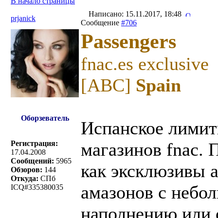
В начало страницы
Написано: 15.11.2017, 18:48
prjanick
Сообщение
#706
Passengers
fnac.es exclusive
[ABC]
Spain
Оборзеватель
Испанское лимит
Регистрация:
магазинов fnac. 
17.04.2008
Сообщений:
5965
как эксклюзивы а
Обзоров:
144
Откуда:
СПб
амазонов с небо
ICQ#335380035
наполнению или