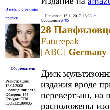
Издание на
amaz
В начало страницы
Написано: 15.11.2017, 18:38
prjanick
Сообщение
#705
28 Панфиловцев
Futurepak
[ABC]
Germany
Оборзеватель
Диск мультизонн
Регистрация:
издания вроде пр
17.04.2008
Сообщений:
5965
перевертыш, на п
Обзоров:
144
Откуда:
СПб
расположены изо
ICQ#335380035