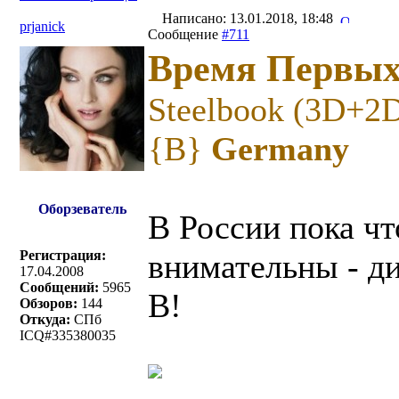
Написано: 13.01.2018, 18:48
prjanick
Сообщение
#711
Время Первы
Steelbook (3D+2
{B}
Germany
Оборзеватель
В России пока чт
Регистрация:
внимательны - ди
17.04.2008
Сообщений:
5965
B!
Обзоров:
144
Откуда:
СПб
ICQ#335380035