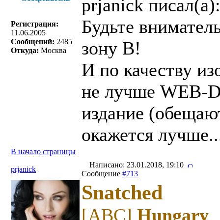
prjanick писал(a)
Будьте вниматель
Регистрация:
11.06.2005
Сообщений:
2485
зону B!
Откуда:
Москва
И по качеству и
не лучше WEB-D
издание (обещают
окажется лучше..
В начало страницы
Написано: 23.01.2018, 19:10
prjanick
Сообщение
#713
Snatched
[ABC]
Hungary