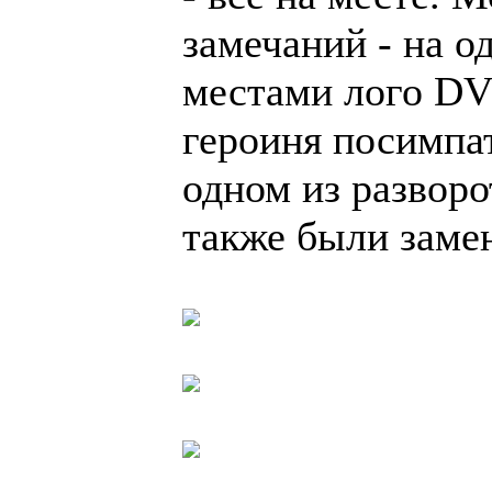
замечаний - на о
местами лого DV
героиня посимпат
одном из разворо
также были заме