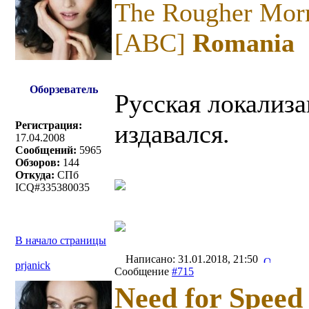
The Rougher Morn
[ABC]
Romania
Оборзеватель
Русская локализа
Регистрация:
издавался.
17.04.2008
Сообщений:
5965
Обзоров:
144
Откуда:
СПб
ICQ#335380035
В начало страницы
Написано: 31.01.2018, 21:50
prjanick
Сообщение
#715
Need for Speed