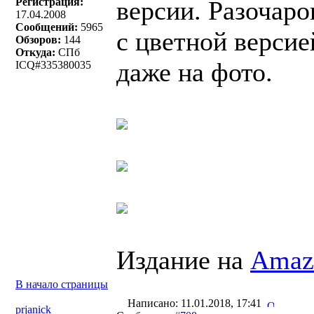
Регистрация:
версии. Разочаро
17.04.2008
Сообщений:
5965
с цветной версие
Обзоров:
144
Откуда:
СПб
даже на фото.
ICQ#335380035
Издание на
Amaz
В начало страницы
Написано: 11.01.2018, 17:41
prjanick