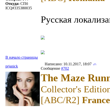
Откуда:
СПб
ICQ#335380035
Русская локализа
В начало страницы
Написано: 10.11.2017, 18:07
prjanick
Сообщение
#702
The Maze Run
Collector's Edit
[ABC/R2]
France