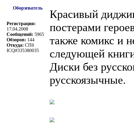
Оборзеватель
Красивый диджип
Регистрация:
постерами героев
17.04.2008
Сообщений:
5965
также комикс и н
Обзоров:
144
Откуда:
СПб
следующей книги 
ICQ#335380035
Диски без русско
русскоязычные.