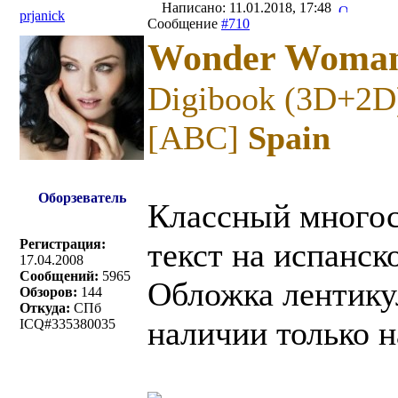
Написано: 11.01.2018, 17:48
prjanick
Сообщение
#710
Wonder Woma
Digibook (3D+2D
[ABC]
Spain
Оборзеватель
Классный многос
Регистрация:
текст на испанск
17.04.2008
Сообщений:
5965
Обложка лентикул
Обзоров:
144
Откуда:
СПб
наличии только н
ICQ#335380035