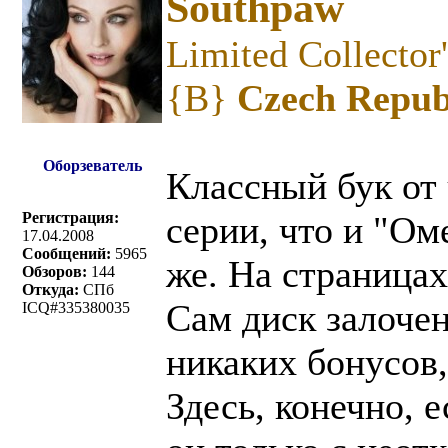
Southpaw
Limited Collector
{B}
Czech Repub
Оборзеватель
Классный бук от 
Регистрация:
серии, что и "Ом
17.04.2008
Сообщений:
5965
же. На страницах
Обзоров:
144
Откуда:
СПб
Сам диск залочен
ICQ#335380035
никаких бонусов,
Здесь, конечно, 