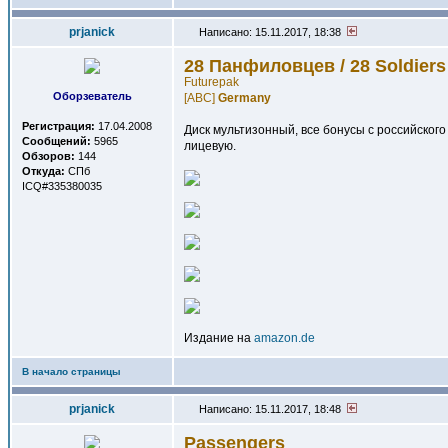
prjanick
Написано: 15.11.2017, 18:38
28 Панфиловцев / 28 Soldiers
Futurepak
Оборзеватель
[ABC]
Germany
Регистрация:
17.04.2008
Диск мультизонный, все бонусы с российског
Сообщений:
5965
лицевую.
Обзоров:
144
Откуда:
СПб
ICQ#335380035
Издание на
amazon.de
В начало страницы
prjanick
Написано: 15.11.2017, 18:48
Passengers