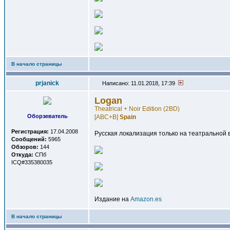
В начало страницы
prjanick
Написано: 11.01.2018, 17:39
Logan
Theatrical + Noir Edition (2BD)
Оборзеватель
[ABC+B]
Spain
Регистрация:
17.04.2008
Русская локализация только на театральной в
Сообщений:
5965
Обзоров:
144
Откуда:
СПб
ICQ#335380035
Издание на
Amazon.es
В начало страницы