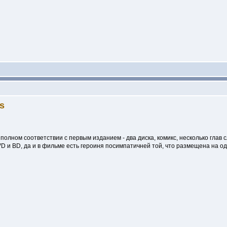
s
олном соответствии с первым изданием - два диска, комикс, несколько глав 
D и BD, да и в фильме есть героиня посимпатичней той, что размещена на од