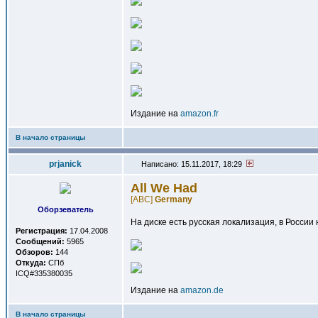
Издание на
amazon.fr
В начало страницы
prjanick
Написано: 15.11.2017, 18:29
All We Had
[ABC]
Germany
Оборзеватель
На диске есть русская локализация, в России 
Регистрация:
17.04.2008
Сообщений:
5965
Обзоров:
144
Откуда:
СПб
ICQ#335380035
Издание на
amazon.de
В начало страницы