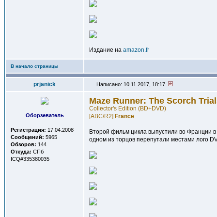
Издание на
amazon.fr
В начало страницы
prjanick
Написано: 10.11.2017, 18:17
Maze Runner: The Scorch Trial
Collector's Edition (BD+DVD)
Оборзеватель
[ABC/R2]
France
Регистрация:
17.04.2008
Второй фильм цикла выпустили во Франции в п
Сообщений:
5965
одном из торцов перепутали местами лого DV
Обзоров:
144
Откуда:
СПб
ICQ#335380035