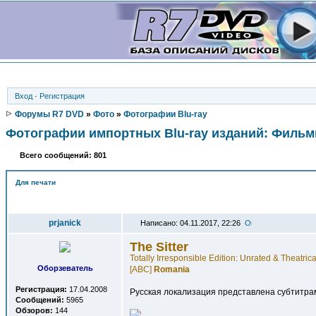
Вход
·
Регистрация
Форумы R7 DVD
»
Фото
»
Фотографии Blu-ray
Фотографии импортных Blu-ray изданий: Филь
Всего сообщений: 801
Для печати
Автор
prjanick
Написано: 04.11.2017, 22:26
The Sitter
Totally Irresponsible Edition: Unrated & Theatrica
Оборзеватель
[ABC]
Romania
Регистрация:
17.04.2008
Русская локализация представлена субтитра
Сообщений:
5965
Обзоров:
144