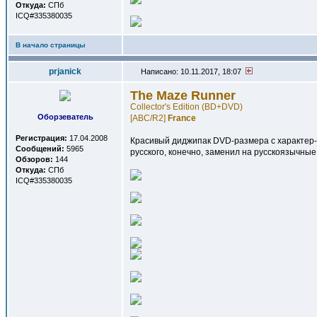
Откуда:
СПб
ICQ#335380035
В начало страницы
prjanick
Написано: 10.11.2017, 18:07
The Maze Runner
Collector's Edition (BD+DVD)
Оборзеватель
[ABC/R2]
France
Регистрация:
17.04.2008
Красивый диджипак DVD-размера с характер-по
Сообщений:
5965
русского, конечно, заменил на русскоязычные
Обзоров:
144
Откуда:
СПб
ICQ#335380035