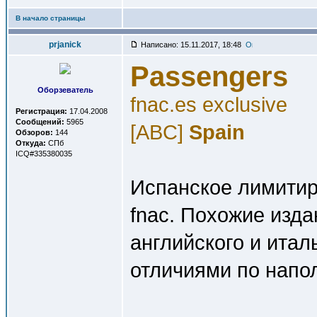
В начало страницы
prjanick
Написано: 15.11.2017, 18:48
Passengers
Оборзеватель
fnac.es exclusive
Регистрация:
17.04.2008
Сообщений:
5965
[ABC]
Spain
Обзоров:
144
Откуда:
СПб
ICQ#335380035
Испанское лимитир
fnac. Похожие изд
английского и ита
отличиями по нап