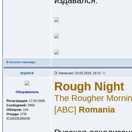
издавался.
В начало страницы
prjanick
Написано: 23.01.2018, 19:12
Rough Night
Оборзеватель
The Rougher Mornin
Регистрация:
17.04.2008
Сообщений:
5965
[ABC]
Romania
Обзоров:
144
Откуда:
СПб
ICQ#335380035