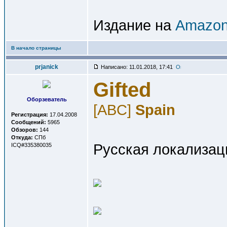
Издание на
Amazon
В начало страницы
prjanick
Написано: 11.01.2018, 17:41
Gifted
Оборзеватель
[ABC]
Spain
Регистрация:
17.04.2008
Сообщений:
5965
Обзоров:
144
Откуда:
СПб
Русская локализац
ICQ#335380035