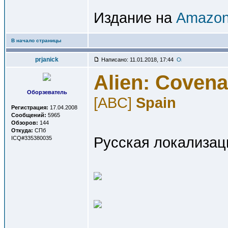
Издание на
Amazon
В начало страницы
prjanick
Написано: 11.01.2018, 17:44
Alien: Covena
Оборзеватель
[ABC]
Spain
Регистрация:
17.04.2008
Сообщений:
5965
Обзоров:
144
Откуда:
СПб
Русская локализац
ICQ#335380035