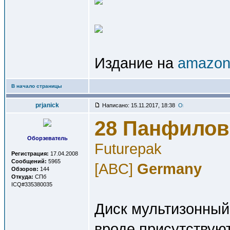
Издание на
amazon
В начало страницы
prjanick
Написано: 15.11.2017, 18:38
28 Панфиловц
Оборзеватель
Futurepak
Регистрация:
17.04.2008
Сообщений:
5965
[ABC]
Germany
Обзоров:
144
Откуда:
СПб
ICQ#335380035
Диск мультизонный,
вроде присутствую