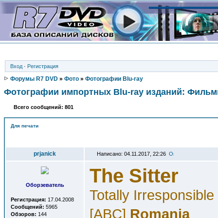
Вход
·
Регистрация
Форумы R7 DVD
»
Фото
»
Фотографии Blu-ray
Фотографии импортных Blu-ray изданий: Филь
Всего сообщений: 801
Для печати
Автор
prjanick
Написано: 04.11.2017, 22:26
The Sitter
Оборзеватель
Totally Irresponsible
Регистрация:
17.04.2008
Сообщений:
5965
[ABC]
Romania
Обзоров:
144