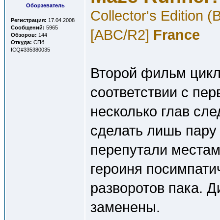
Оборзеватель
Collector's Edition
Регистрация:
17.04.2008
Сообщений:
5965
[ABC/R2]
France
Обзоров:
144
Откуда:
СПб
ICQ#335380035
Второй фильм цикл
соответствии с пер
несколько глав сле
сделать лишь пару 
перепутали местам
героиня посимпати
разворотов пака. Д
заменены.