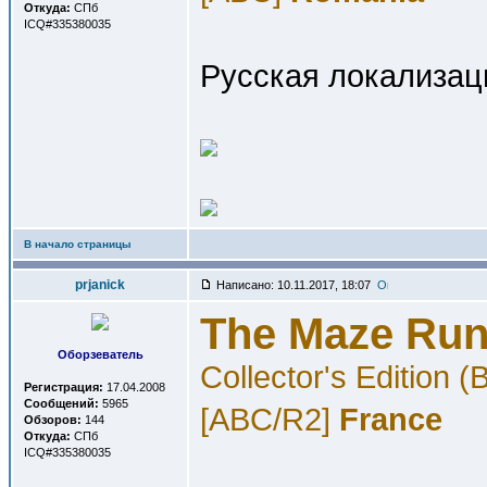
Откуда:
СПб
ICQ#335380035
Русская локализац
В начало страницы
prjanick
Написано: 10.11.2017, 18:07
The Maze Run
Оборзеватель
Collector's Edition
Регистрация:
17.04.2008
Сообщений:
5965
[ABC/R2]
France
Обзоров:
144
Откуда:
СПб
ICQ#335380035