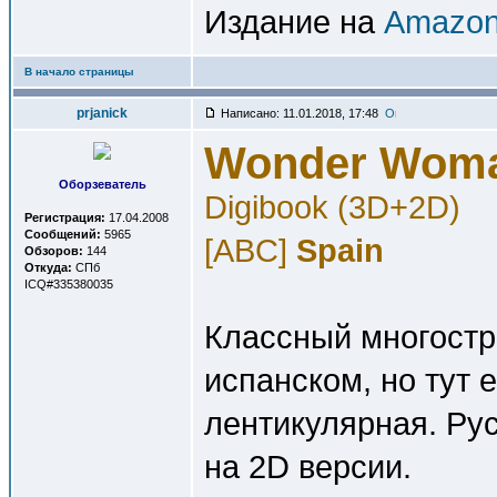
Издание на
Amazon
В начало страницы
prjanick
Написано: 11.01.2018, 17:48
Wonder Wom
Оборзеватель
Digibook (3D+2D)
Регистрация:
17.04.2008
Сообщений:
5965
[ABC]
Spain
Обзоров:
144
Откуда:
СПб
ICQ#335380035
Классный многостр
испанском, но тут
лентикулярная. Ру
на 2D версии.