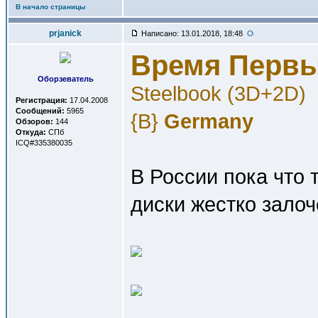
В начало страницы
prjanick
Написано: 13.01.2018, 18:48
Время Перв
Оборзеватель
Steelbook (3D+2D)
Регистрация:
17.04.2008
Сообщений:
5965
{B}
Germany
Обзоров:
144
Откуда:
СПб
ICQ#335380035
В России пока что 
диски жестко залоч