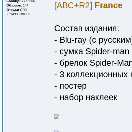
Сообщений:
5965
[ABC+R2]
France
Обзоров:
144
Откуда:
СПб
ICQ#335380035
Состав издания:
- Blu-ray (с русски
- сумка Spider-man
- брелок Spider-Ma
- 3 коллекционных 
- постер
- набор наклеек