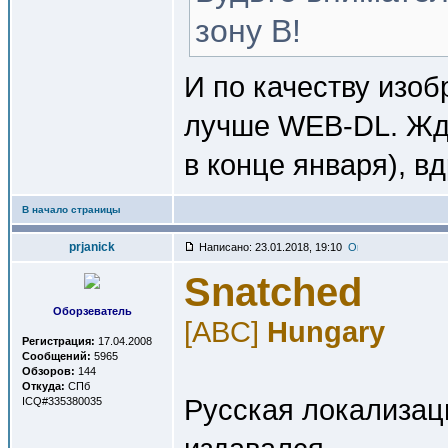
зону B!
И по качеству изо
лучше WEB-DL. Жд
в конце января), вд
В начало страницы
prjanick
Написано: 23.01.2018, 19:10
Snatched
Оборзеватель
[ABC]
Hungary
Регистрация:
17.04.2008
Сообщений:
5965
Обзоров:
144
Откуда:
СПб
Русская локализаци
ICQ#335380035