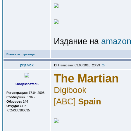
Издание на
amazon
В начало страницы
prjanick
Написано: 03.03.2018, 23:29
The Martian
Оборзеватель
Digibook
Регистрация:
17.04.2008
Сообщений:
5965
[ABC]
Spain
Обзоров:
144
Откуда:
СПб
ICQ#335380035