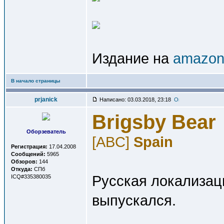
Издание на
amazon.
В начало страницы
prjanick
Написано: 03.03.2018, 23:18
Brigsby Bear
Оборзеватель
[ABC]
Spain
Регистрация:
17.04.2008
Сообщений:
5965
Обзоров:
144
Откуда:
СПб
Русская локализаци
ICQ#335380035
выпускался.