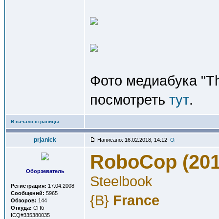
Фото медиабука "Th
посмотреть
тут
.
В начало страницы
prjanick
Написано: 16.02.2018, 14:12
RoboCop (201
Оборзеватель
Steelbook
Регистрация:
17.04.2008
Сообщений:
5965
{B}
France
Обзоров:
144
Откуда:
СПб
ICQ#335380035