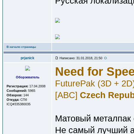
Русская локализаци
В начало страницы
prjanick
Написано: 31.01.2018, 21:50
Need for Spe
Оборзеватель
FuturePak (3D + 2D
Регистрация:
17.04.2008
Сообщений:
5965
[ABC]
Czech Repub
Обзоров:
144
Откуда:
СПб
ICQ#335380035
Матовый металпак 
Не самый лучший а