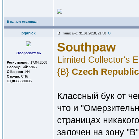
В начало страницы
prjanick
Написано: 31.01.2018, 21:58
Southpaw
Оборзеватель
Limited Collector's 
Регистрация:
17.04.2008
Сообщений:
5965
{B}
Czech Republic
Обзоров:
144
Откуда:
СПб
ICQ#335380035
Классный бук от че
что и "Омерзительн
страницах никакого
залочен на зону "В"