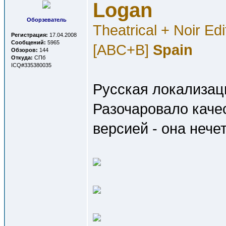
Logan
Оборзеватель
Theatrical + Noir Ed
Регистрация:
17.04.2008
Сообщений:
5965
[ABC+B]
Spain
Обзоров:
144
Откуда:
СПб
ICQ#335380035
Русская локализаци
Разочаровало качес
версией - она нече