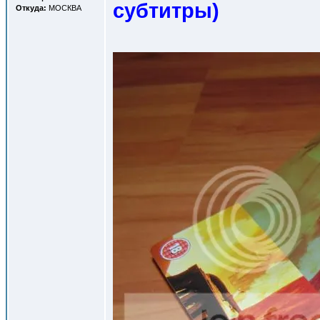
субтитры
)
Откуда:
МОСКВА