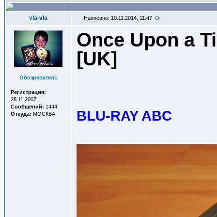
vla-vla
Написано: 10.11.2014, 11:47
Once Upon a Ti
[UK
]
Обозреватель
Регистрация:
28.11.2007
Сообщений:
1444
BLU-RAY ABC
Откуда:
МОСКВА