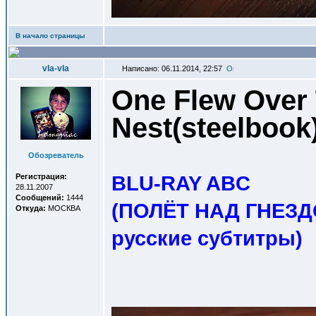
В начало страницы
vla-vla
Написано: 06.11.2014, 22:57
One Flew Over
Nest(steelboo
Обозреватель
BLU-RAY ABC
Регистрация:
28.11.2007
Сообщений:
1444
(ПОЛЁТ НАД ГНЕЗД
Откуда:
МОСКВА
русские субтитры
)