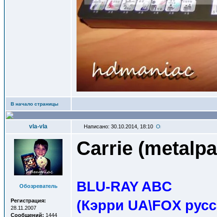
В начало страницы
vla-vla
Написано: 30.10.2014, 18:10
Carrie (metalp
BLU-RAY ABC
Обозреватель
(Кэрри UA\FOX рус
Регистрация:
28.11.2007
Сообщений:
1444