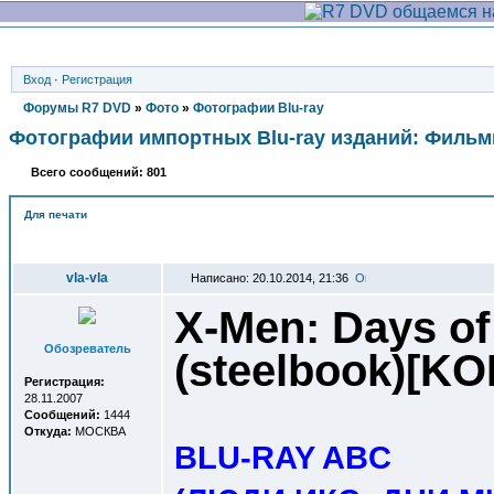
Вход
·
Регистрация
Форумы R7 DVD
»
Фото
»
Фотографии Blu-ray
Фотографии импортных Blu-ray изданий: Филь
Всего сообщений: 801
Для печати
Автор
vla-vla
Написано: 20.10.2014, 21:36
X-Men: Days of
Обозреватель
(steelbook)[K
Регистрация:
28.11.2007
Сообщений:
1444
Откуда:
МОСКВА
BLU-RAY ABC