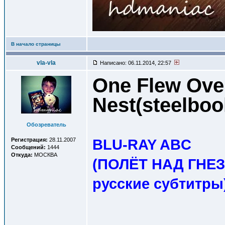
В начало страницы
vla-vla
Написано: 06.11.2014, 22:57
One Flew Ove
Nest(steelbo
Обозреватель
BLU-RAY ABC
Регистрация:
28.11.2007
Сообщений:
1444
Откуда:
МОСКВА
(ПОЛЁТ НАД ГНЕЗ
русские субтитры