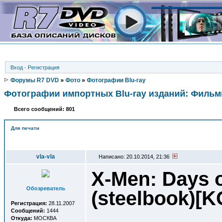
Вход
·
Регистрация
Форумы R7 DVD
»
Фото
»
Фотографии Blu-ray
Фотографии импортных Blu-ray изданий: Филь
Всего сообщений: 801
Для печати
Автор
vla-vla
Написано: 20.10.2014, 21:36
X-Men: Days 
Обозреватель
(steelbook)[
Регистрация:
28.11.2007
Сообщений:
1444
Откуда:
МОСКВА