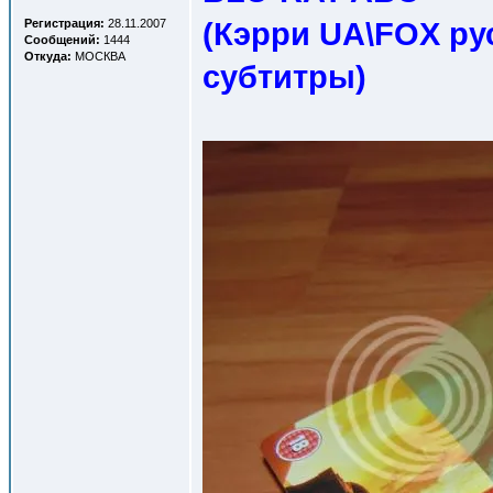
(Кэрри UA\FOX ру
Регистрация:
28.11.2007
Сообщений:
1444
Откуда:
МОСКВА
субтитры
)