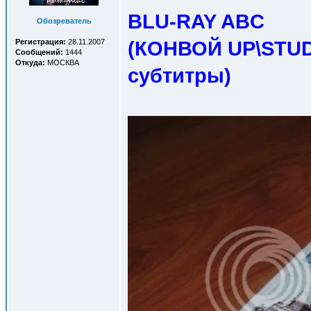
BLU-RAY ABC
Обозреватель
(КОНВОЙ UP\STUDI
Регистрация:
28.11.2007
Сообщений:
1444
Откуда:
МОСКВА
субтитры
)