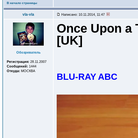
В начало страницы
vla-vla
Написано: 10.11.2014, 11:47
Once Upon a T
[UK
]
Обозреватель
Регистрация:
28.11.2007
Сообщений:
1444
Откуда:
МОСКВА
BLU-RAY ABC