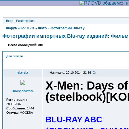
Вход
·
Регистрация
Форумы R7 DVD
»
Фото
»
Фотографии Blu-ray
Фотографии импортных Blu-ray изданий: Филь
Всего сообщений: 801
Для печати
Автор
vla-vla
Написано: 20.10.2014, 21:36
X-Men: Days of
Обозреватель
(steelbook)[K
Регистрация:
28.11.2007
Сообщений:
1444
Откуда:
МОСКВА
BLU-RAY ABC