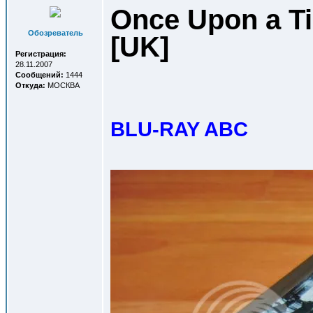
Once Upon a Ti
Обозреватель
[UK
]
Регистрация:
28.11.2007
Сообщений:
1444
Откуда:
МОСКВА
BLU-RAY ABC