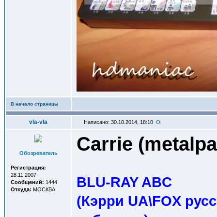
В начало страницы
vla-vla
Написано: 30.10.2014, 18:10
Carrie (metalp
Обозреватель
Регистрация:
28.11.2007
BLU-RAY ABC
Сообщений:
1444
Откуда:
МОСКВА
(Кэрри UA\FOX рус