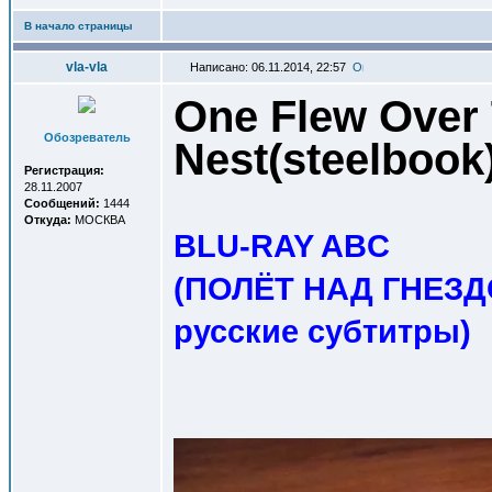
В начало страницы
vla-vla
Написано: 06.11.2014, 22:57
One Flew Over
Обозреватель
Nest(steelboo
Регистрация:
28.11.2007
Сообщений:
1444
Откуда:
МОСКВА
BLU-RAY ABC
(ПОЛЁТ НАД ГНЕЗД
русские субтитры
)