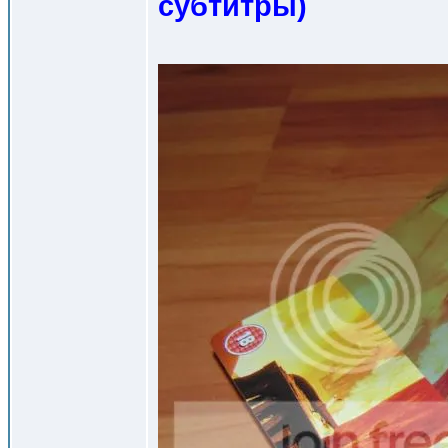
субтитры
)