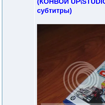
(КОНВОЙ UP\STUDIO
субтитры
)