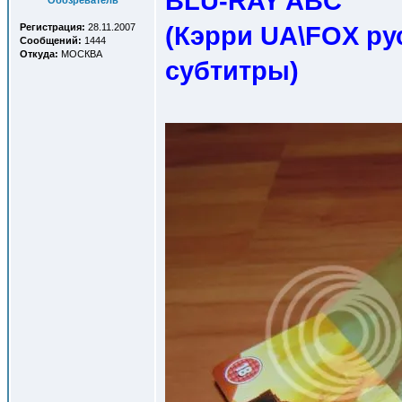
BLU-RAY ABC
Обозреватель
(Кэрри UA\FOX ру
Регистрация:
28.11.2007
Сообщений:
1444
Откуда:
МОСКВА
субтитры
)