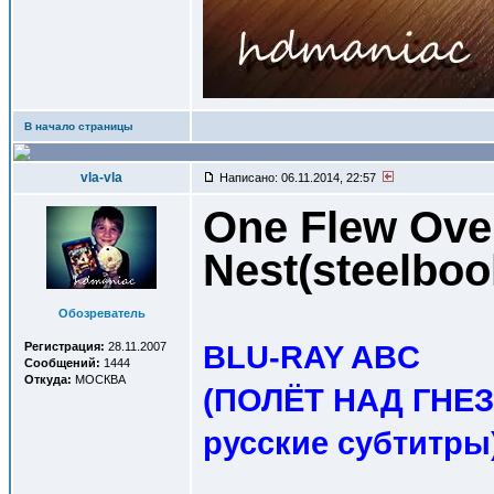
В начало страницы
vla-vla
Написано: 06.11.2014, 22:57
One Flew Ove
Nest(steelbo
Обозреватель
BLU-RAY ABC
Регистрация:
28.11.2007
Сообщений:
1444
Откуда:
МОСКВА
(ПОЛЁТ НАД ГНЕЗ
русские субтитры