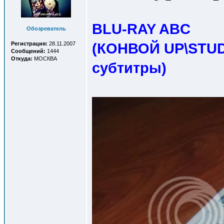
BLU-RAY ABC
Обозреватель
(КОНВОЙ UP\STUDI
Регистрация:
28.11.2007
Сообщений:
1444
Откуда:
МОСКВА
субтитры
)