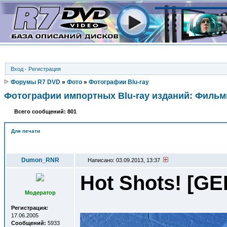
Вход
·
Регистрация
Форумы R7 DVD
»
Фото
»
Фотографии Blu-ray
Фотографии импортных Blu-ray изданий: Филь
Всего сообщений: 801
Для печати
Автор
Dumon_RNR
Написано: 03.09.2013, 13:37
Hot Shots! [GE
Модератор
Регистрация:
17.06.2005
Сообщений:
5933