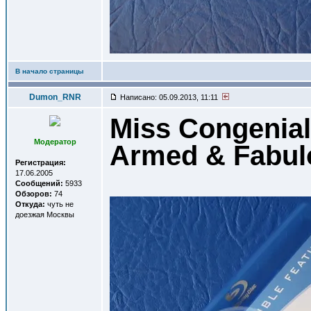
В начало страницы
Dumon_RNR
Написано: 05.09.2013, 11:11
Miss Congeniali
Модератор
Armed & Fabul
Регистрация:
17.06.2005
Сообщений:
5933
Обзоров:
74
Откуда:
чуть не
доезжая Москвы