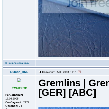
В начало страницы
Dumon_RNR
Написано: 05.09.2013, 11:01
Gremlins | Gre
Модератор
[GER] [ABC]
Регистрация:
17.06.2005
Сообщений:
5933
Обзоров:
74