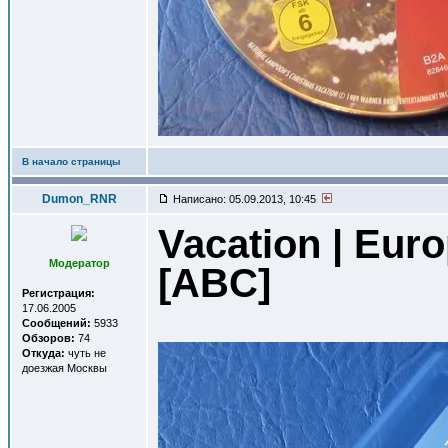
В начало страницы
Dumon_RNR
Написано: 05.09.2013, 10:45
Vacation | Eur
Модератор
[ABC]
Регистрация:
17.06.2005
Сообщений:
5933
Обзоров:
74
Откуда:
чуть не
доезжая Москвы