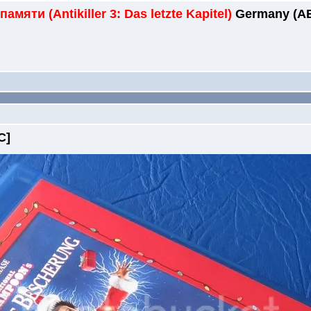
мяти (Antikiller 3: Das letzte Kapitel)
Germany (A
C]