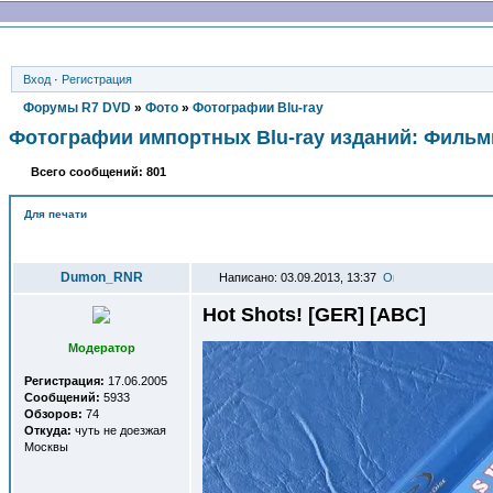
Вход
·
Регистрация
Форумы R7 DVD
»
Фото
»
Фотографии Blu-ray
Фотографии импортных Blu-ray изданий: Филь
Всего сообщений: 801
Для печати
Автор
Dumon_RNR
Написано: 03.09.2013, 13:37
Hot Shots! [GER] [ABC]
Модератор
Регистрация:
17.06.2005
Сообщений:
5933
Обзоров:
74
Откуда:
чуть не доезжая
Москвы