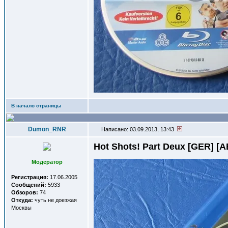
В начало страницы
Dumon_RNR
Написано: 03.09.2013, 13:43
Hot Shots! Part Deux [GER] [
Модератор
Регистрация:
17.06.2005
Сообщений:
5933
Обзоров:
74
Откуда:
чуть не доезжая
Москвы