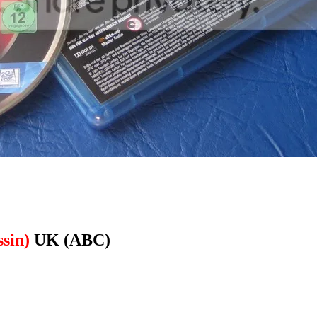
sin)
UK (ABC)