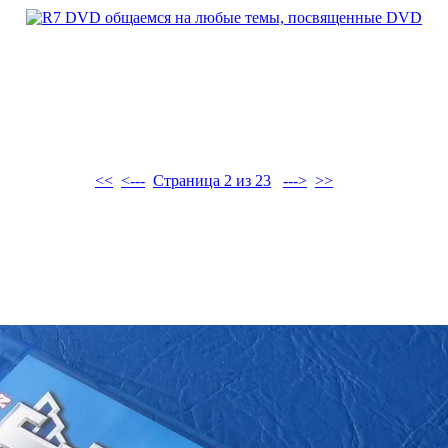
<<
<---
Страница 2 из 23
--->
>>