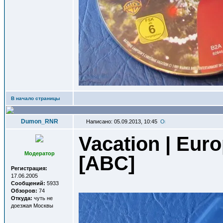
В начало страницы
Dumon_RNR
Написано: 05.09.2013, 10:45
Vacation | Eur
Модератор
[ABC]
Регистрация:
17.06.2005
Сообщений:
5933
Обзоров:
74
Откуда:
чуть не
доезжая Москвы