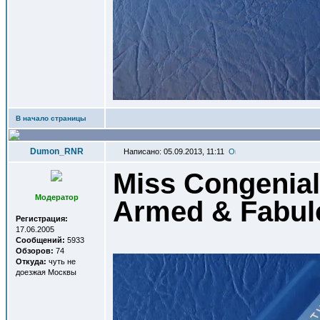
В начало страницы
Dumon_RNR
Написано: 05.09.2013, 11:11
Miss Congeniali
Модератор
Armed & Fabul
Регистрация:
17.06.2005
Сообщений:
5933
Обзоров:
74
Откуда:
чуть не
доезжая Москвы