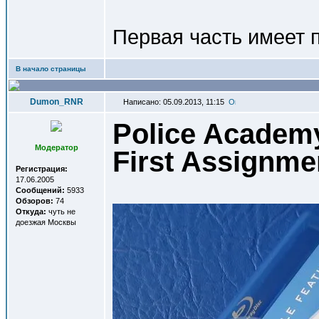
Первая часть имеет 
В начало страницы
Dumon_RNR
Написано: 05.09.2013, 11:15
Police Academy
Модератор
First Assignme
Регистрация:
17.06.2005
Сообщений:
5933
Обзоров:
74
Откуда:
чуть не
доезжая Москвы