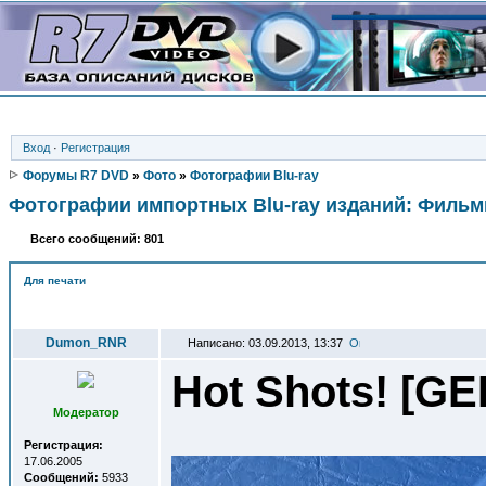
Вход
·
Регистрация
Форумы R7 DVD
»
Фото
»
Фотографии Blu-ray
Фотографии импортных Blu-ray изданий: Филь
Всего сообщений: 801
Для печати
Автор
Dumon_RNR
Написано: 03.09.2013, 13:37
Hot Shots! [GE
Модератор
Регистрация:
17.06.2005
Сообщений:
5933