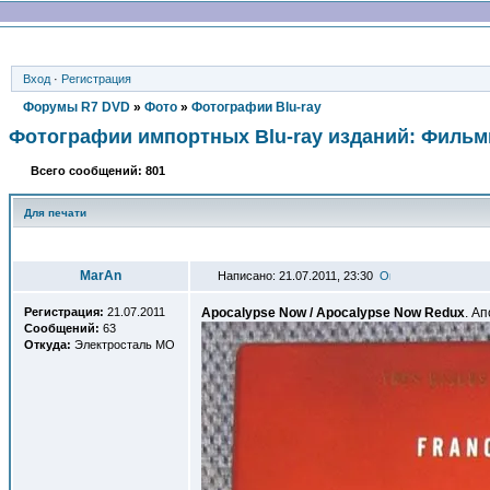
Вход
·
Регистрация
Форумы R7 DVD
»
Фото
»
Фотографии Blu-ray
Фотографии импортных Blu-ray изданий: Филь
Всего сообщений: 801
Для печати
Автор
MarAn
Написано: 21.07.2011, 23:30
Регистрация:
21.07.2011
Apocalypse Now / Apocalypse Now Redux
. Ап
Сообщений:
63
Откуда:
Электросталь МО