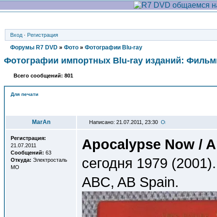
Вход
·
Регистрация
Форумы R7 DVD
»
Фото
»
Фотографии Blu-ray
Фотографии импортных Blu-ray изданий: Филь
Всего сообщений: 801
Для печати
Автор
MarAn
Написано: 21.07.2011, 23:30
Регистрация:
Apocalypse Now / 
21.07.2011
Сообщений:
63
сегодня 1979 (2001). 
Откуда:
Электросталь
МО
ABC, AB Spain.