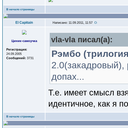
В начало страницы
El Capitain
Написано: 11.09.2011, 11:57
vla-vla писал(a):
Циник-самоучка
Регистрация:
Рэмбо (трилогия
24.09.2005
Сообщений:
3731
2.0(закадровый),
допах...
Т.е. имеет смысл вз
идентичное, как я п
В начало страницы