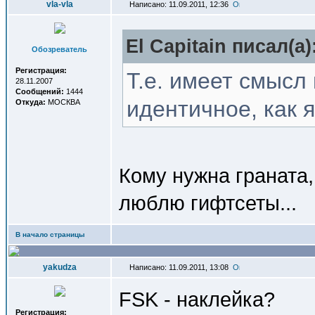
vla-vla
Написано: 11.09.2011, 12:36
El Capitain писал(a)
Обозреватель
Регистрация:
Т.е. имеет смысл
28.11.2007
Сообщений:
1444
идентичное, как 
Откуда:
МОСКВА
Кому нужна граната,
люблю гифтсеты...
В начало страницы
yakudza
Написано: 11.09.2011, 13:08
FSK - наклейка?
Регистрация: