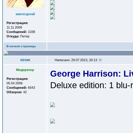
завсегдатай
Регистрация:
11.11.2009
Сообщений:
1038
Откуда:
Питер
В начало страницы
strom
Написано: 29.07.2013, 20:13
Модератор
George Harrison: Liv
Регистрация:
Deluxe edition: 1 blu-
05.04.2006
Сообщений:
6543
Обзоров:
42