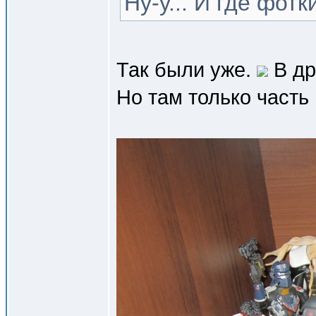
Ну-у... И где фот
Так были уже.
В др
Но там только часть