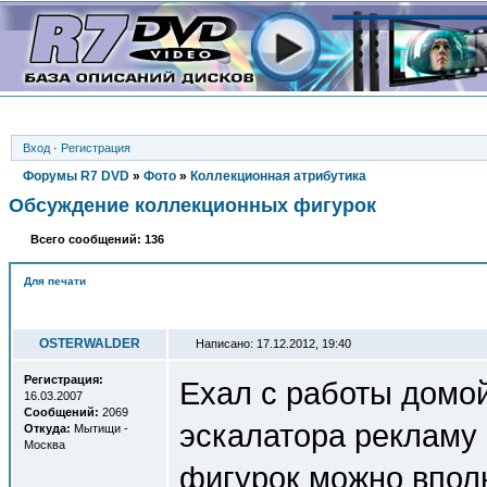
Вход
·
Регистрация
Форумы R7 DVD
»
Фото
»
Коллекционная атрибутика
Обсуждение коллекционных фигурок
Всего сообщений: 136
Для печати
Автор
OSTERWALDER
Написано: 17.12.2012, 19:40
Регистрация:
Ехал с работы домой
16.03.2007
Сообщений:
2069
эскалатора рекламу 
Откуда:
Мытищи -
Москва
фигурок можно вполн