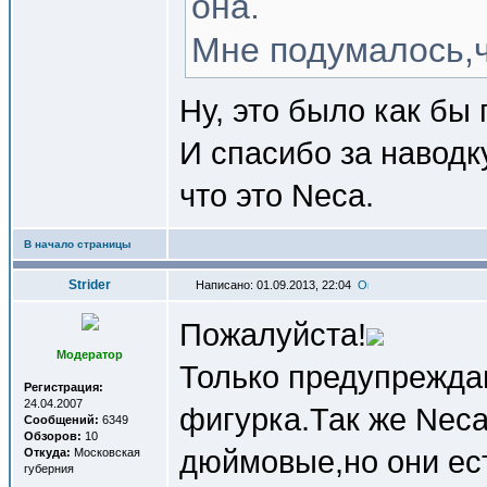
она.
Мне подумалось,чт
Ну, это было как бы
И спасибо за наводку
что это Neca.
В начало страницы
Strider
Написано: 01.09.2013, 22:04
Пожалуйста!
Модератор
Только предупрежда
Регистрация:
24.04.2007
фигурка.Так же Nec
Сообщений:
6349
Обзоров:
10
дюймовые,но они ес
Откуда:
Московская
губерния