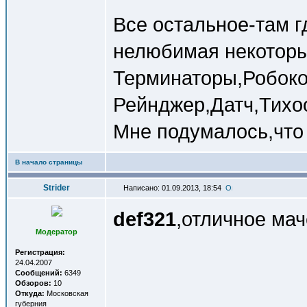
Все остальное-там г
нелюбимая некотор
Терминаторы,Робок
Рейнджер,Датч,Тихоо
Мне подумалось,что 
В начало страницы
Strider
Написано: 01.09.2013, 18:54
def321
,отличное ма
Модератор
Регистрация:
24.04.2007
Сообщений:
6349
Обзоров:
10
Откуда:
Московская
губерния