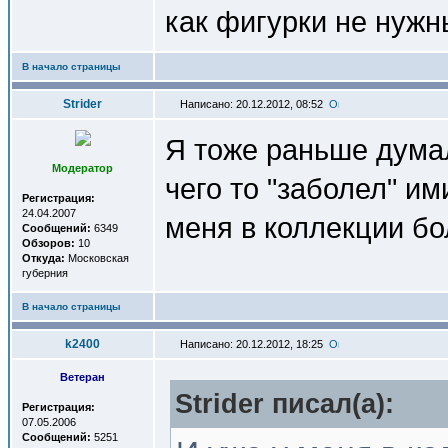
как фигурки не нуж
В начало страницы
Strider
Написано: 20.12.2012, 08:52
Я тоже раньше думал
Модератор
чего то "заболел" и
Регистрация:
24.04.2007
меня в коллекции бо
Сообщений:
6349
Обзоров:
10
Откуда:
Московская
губерния
В начало страницы
k2400
Написано: 20.12.2012, 18:25
Ветеран
Strider писал(a):
Регистрация:
07.05.2006
Сообщений:
5251