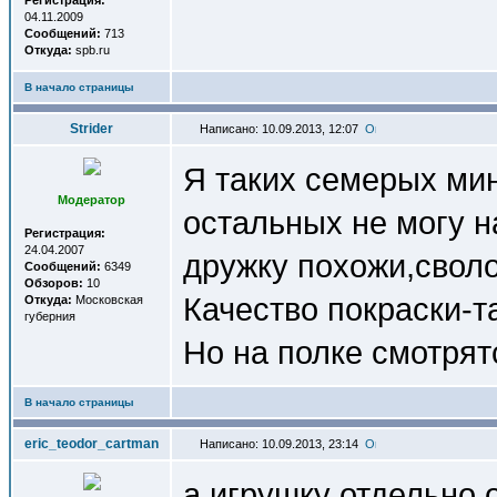
Регистрация:
04.11.2009
Сообщений:
713
Откуда:
spb.ru
В начало страницы
Strider
Написано: 10.09.2013, 12:07
Я таких семерых ми
Модератор
остальных не могу н
Регистрация:
24.04.2007
дружку похожи,свол
Сообщений:
6349
Обзоров:
10
Качество покраски-т
Откуда:
Московская
губерния
Но на полке смотрят
В начало страницы
eric_teodor_cartman
Написано: 10.09.2013, 23:14
а игрушку отдельно 