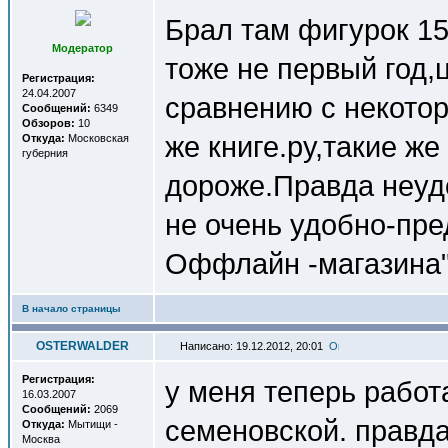
Брал там фигурок 15
Модератор
тоже не первый год,
Регистрация:
24.04.2007
сравнению с некото
Сообщений:
6349
Обзоров:
10
же книге.ру,такие же
Откуда:
Московская
губерния
дороже.Правда неудо
не очень удобно-пре
Оффлайн -магазина"
В начало страницы
OSTERWALDER
Написано: 19.12.2012, 20:01
Регистрация:
у меня теперь работ
16.03.2007
Сообщений:
2069
семеновской. правда
Откуда:
Мытищи -
Москва