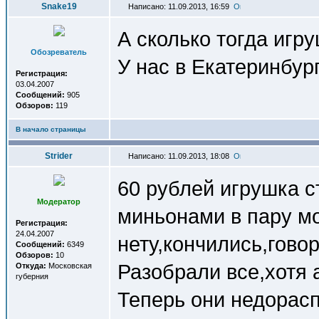
Snake19
Написано: 11.09.2013, 16:59
А сколько тогда игр
Обозреватель
У нас в Екатеринбур
Регистрация:
03.04.2007
Сообщений:
905
Обзоров:
119
В начало страницы
Strider
Написано: 11.09.2013, 18:08
60 рублей игрушка 
Модератор
миньонами в пару м
Регистрация:
24.04.2007
нету,кончились,говор
Сообщений:
6349
Обзоров:
10
Разобрали все,хотя 
Откуда:
Московская
губерния
Теперь они недорас