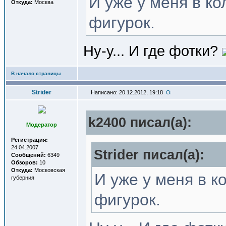
И уже у меня в ко
Откуда:
Москва
фигурок.
Ну-у... И где фотки?
В начало страницы
Strider
Написано: 20.12.2012, 19:18
k2400 писал(a):
Модератор
Регистрация:
24.04.2007
Strider писал(a):
Сообщений:
6349
Обзоров:
10
Откуда:
Московская
И уже у меня в к
губерния
фигурок.