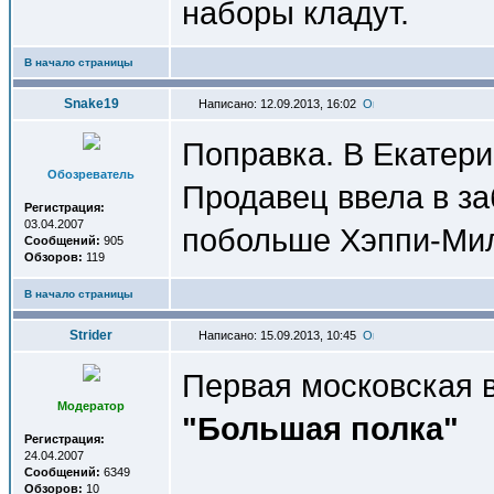
наборы кладут.
В начало страницы
Snake19
Написано: 12.09.2013, 16:02
Поправка. В Екатери
Обозреватель
Продавец ввела в з
Регистрация:
03.04.2007
побольше Хэппи-Ми
Сообщений:
905
Обзоров:
119
В начало страницы
Strider
Написано: 15.09.2013, 10:45
Первая московская 
Модератор
"Большая полка"
Регистрация:
24.04.2007
Сообщений:
6349
Обзоров:
10