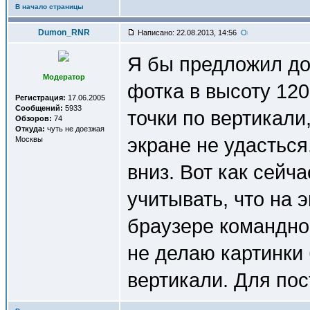
В начало страницы
Dumon_RNR
Написано: 22.08.2013, 14:56
Я бы предложил до
Модератор
фотка в высоту 12
Регистрация:
17.06.2005
Сообщений:
5933
точки по вертикали
Обзоров:
74
Откуда:
чуть не доезжая
экране не удастьс
Москвы
вниз. Вот как сейч
учитывать, что на 
браузере командной
не делаю картинки 
вертикали. Для пос