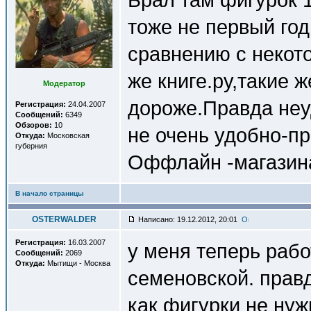
тоже не первый год
сравнению с некот
же книге.ру,такие ж
Модератор
дороже.Правда неу
Регистрация:
24.04.2007
Сообщений:
6349
Обзоров:
10
не очень удобно-п
Откуда:
Московская
губерния
Оффлайн -магазина
В начало страницы
OSTERWALDER
Написано: 19.12.2012, 20:01
Регистрация:
16.03.2007
у меня теперь рабо
Сообщений:
2069
Откуда:
Мытищи - Москва
семеновской. правд
как фигурки не ну