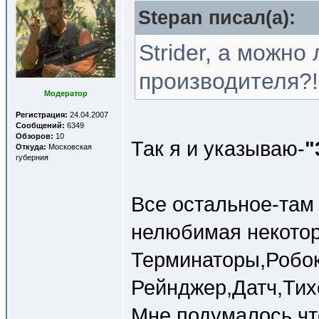
Stepan писал(a):
Strider, а можно
производителя?!
Модератор
Регистрация:
24.04.2007
Сообщений:
6349
Обзоров:
10
Так я и указываю-
"
Откуда:
Московская
губерния
Все остальное-там 
нелюбимая некото
Терминаторы,Робо
Рейнджер,Датч,Тихо
Мне подумалось,что