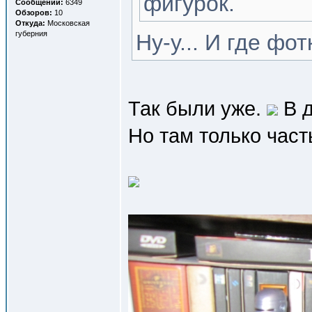
фигурок.
Сообщений:
6349
Обзоров:
10
Откуда:
Московская
губерния
Ну-у... И где фо
Так были уже.
В д
Но там только част