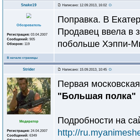
Snake19
Написано: 12.09.2013, 16:02
Поправка. В Екатер
Обозреватель
Продавец ввела в 
Регистрация:
03.04.2007
Сообщений:
905
побольше Хэппи-М
Обзоров:
119
В начало страницы
Strider
Написано: 15.09.2013, 10:45
Первая московская
"Большая полка"
Подробности на са
Модератор
http://ru.myanimesh
Регистрация:
24.04.2007
Сообщений:
6349