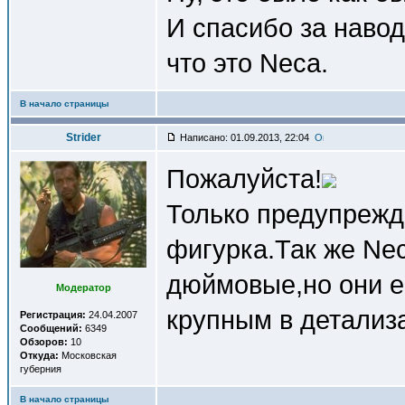
И спасибо за навод
что это Neca.
В начало страницы
Strider
Написано: 01.09.2013, 22:04
Пожалуйста!
Только предупрежд
фигурка.Так же Ne
дюймовые,но они е
Модератор
крупным в детализ
Регистрация:
24.04.2007
Сообщений:
6349
Обзоров:
10
Откуда:
Московская
губерния
В начало страницы