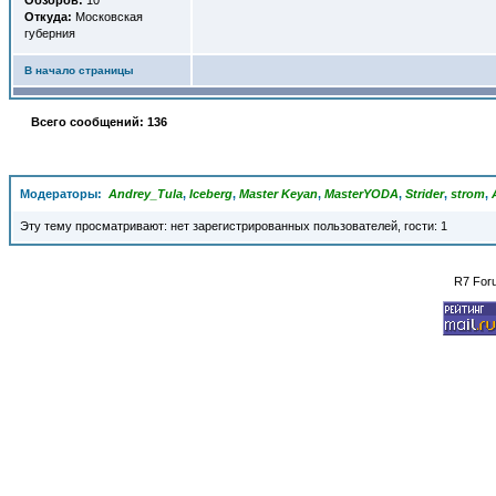
Обзоров:
10
Откуда:
Московская
губерния
В начало страницы
Всего сообщений: 136
Модераторы:
Andrey_Tula
,
Iceberg
,
Master Keyan
,
MasterYODA
,
Strider
,
strom
,
Эту тему просматривают: нет зарегистрированных пользователей, гости: 1
R7 For