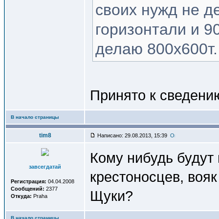
своих нужд не д
горизонтали и 9
делаю 800х600т.
Принято к сведени
В начало страницы
tim8
Написано: 29.08.2013, 15:39
Кому нибудь будут
завсегдатай
крестоносцев, воя
Регистрация:
04.04.2008
Сообщений:
2377
Щуки?
Откуда:
Praha
В начало страницы