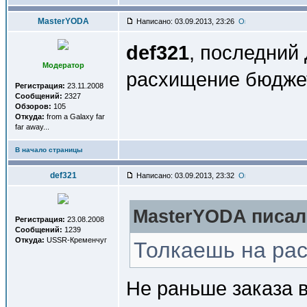
MasterYODA
Написано: 03.09.2013, 23:26
def321
, последний
Модератор
расхищение бюдж
Регистрация:
23.11.2008
Сообщений:
2327
Обзоров:
105
Откуда:
from a Galaxy far
far away...
В начало страницы
def321
Написано: 03.09.2013, 23:32
MasterYODA писал(
Регистрация:
23.08.2008
Сообщений:
1239
Откуда:
USSR-Кременчуг
Толкаешь на ра
Не раньше заказа 