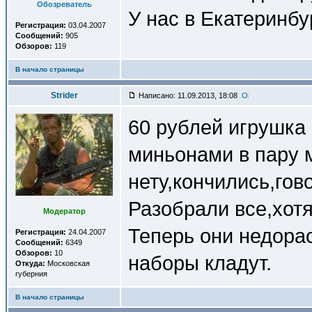
Обозреватель
У нас в Екатеринбу
Регистрация:
03.04.2007
Сообщений:
905
Обзоров:
119
В начало страницы
Strider
Написано: 11.09.2013, 18:08
60 рублей игрушка
миньонами в пару 
нету,кончились,гово
Разобрали все,хотя
Модератор
Теперь они недора
Регистрация:
24.04.2007
Сообщений:
6349
Обзоров:
10
наборы кладут.
Откуда:
Московская
губерния
В начало страницы