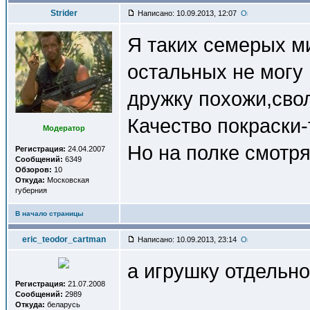
Strider
Написано: 10.09.2013, 12:07
Я таких семерых м
остальных не могу 
дружку похожи,сво
Качество покраски
Модератор
Но на полке смотря
Регистрация:
24.04.2007
Сообщений:
6349
Обзоров:
10
Откуда:
Московская
губерния
В начало страницы
eric_teodor_cartman
Написано: 10.09.2013, 23:14
а игрушку отдельно
Регистрация:
21.07.2008
Сообщений:
2989
Откуда:
беларусь