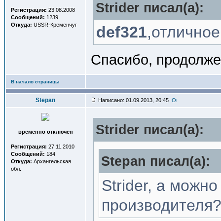
Strider писал(a):
Регистрация:
23.08.2008
Сообщений:
1239
Откуда:
USSR-Кременчуг
def321
,отличное
Спасибо, продолже
В начало страницы
Stepan
Написано: 01.09.2013, 20:45
Strider писал(a):
временно отключен
Регистрация:
27.11.2010
Сообщений:
184
Stepan писал(a):
Откуда:
Архангельская
обл.
Strider, а можн
производителя?