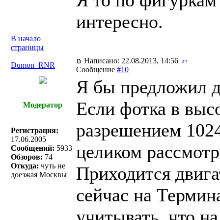
Я то по фигуркам 
интересно.
В начало
страницы
Написано: 22.08.2013, 14:56
Dumon_RNR
Сообщение
#10
Я бы предложил д
Если фотка в выс
Модератор
разрешением 1024
Регистрация:
17.06.2005
целиком рассмотре
Сообщений:
5933
Обзоров:
74
Откуда:
чуть не
Приходится двига
доезжая Москвы
сейчас на Термин
учитывать, что на