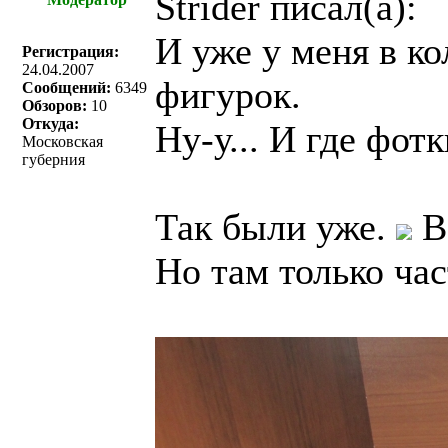
Strider писал(a):
И уже у меня в ко
Регистрация:
24.04.2007
фигурок.
Сообщений:
6349
Обзоров:
10
Откуда:
Ну-у... И где фот
Московская
губерния
Так были уже.
В 
Но там только час