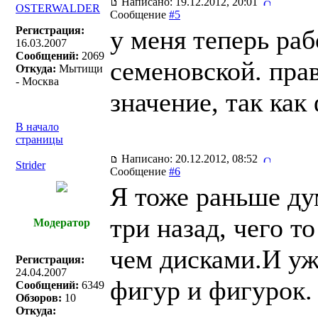
Написано: 19.12.2012, 20:01
OSTERWALDER
Сообщение
#5
Регистрация:
у меня теперь раб
16.03.2007
Сообщений:
2069
семеновской. прав
Откуда:
Мытищи
- Москва
значение, так ка
В начало
страницы
Написано: 20.12.2012, 08:52
Strider
Сообщение
#6
Я тоже раньше ду
три назад, чего т
Модератор
чем дисками.И уж
Регистрация:
24.04.2007
фигур и фигурок.
Сообщений:
6349
Обзоров:
10
Откуда: