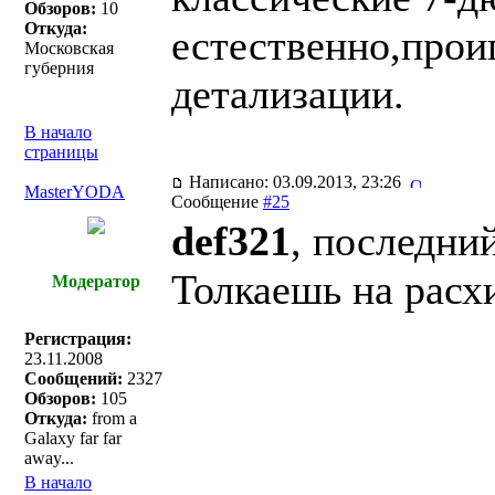
Обзоров:
10
Откуда:
естественно,прои
Московская
губерния
детализации.
В начало
страницы
Написано: 03.09.2013, 23:26
MasterYODA
Сообщение
#25
def321
, последни
Толкаешь на рас
Модератор
Регистрация:
23.11.2008
Сообщений:
2327
Обзоров:
105
Откуда:
from a
Galaxy far far
away...
В начало