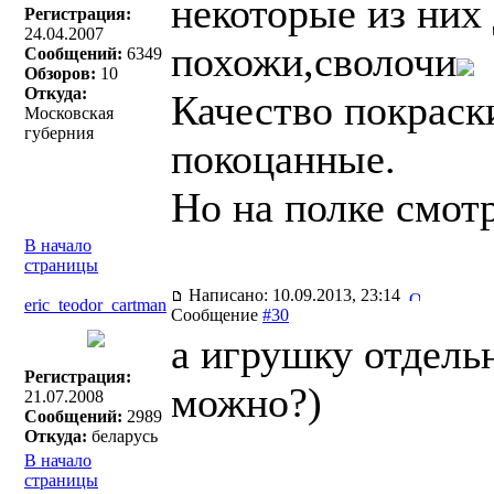
некоторые из них
Регистрация:
24.04.2007
похожи,сволочи
Сообщений:
6349
Обзоров:
10
Откуда:
Качество покраск
Московская
губерния
покоцанные.
Но на полке смот
В начало
страницы
Написано: 10.09.2013, 23:14
eric_teodor_cartman
Сообщение
#30
а игрушку отдель
Регистрация:
можно?)
21.07.2008
Сообщений:
2989
Откуда:
беларусь
В начало
страницы