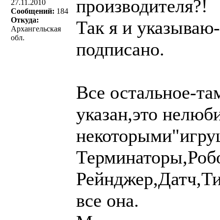
производителя?!
27.11.2010
Сообщений:
184
Откуда:
Так я и указываю-
Архангельская
обл.
подписано.
Все остальное-та
указан,это нелюб
некоторыми"игру
Терминаторы,Роб
Рейнджер,Датч,Ти
все она.