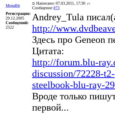
Написано: 07.03.2011, 17:30
MegaBit
Сообщение
#73
Регистрация:
Andrey_Tula писал(
29.12.2005
Сообщений:
http://www.dvdbeav
2522
Здесь про Geneon пе
Цитата:
http://forum.blu-ray
discussion/72228-t2
steelbook-blu-ray-29
Вроде только пишут
первой...