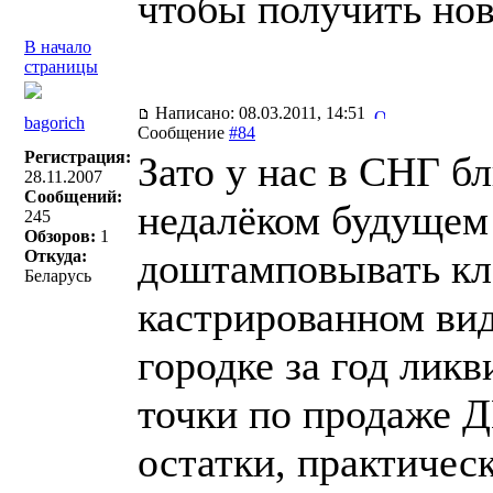
чтобы получить нов
В начало
страницы
Написано: 08.03.2011, 14:51
bagorich
Сообщение
#84
Регистрация:
Зато у нас в СНГ б
28.11.2007
Сообщений:
недалёком будущем
245
Обзоров:
1
доштамповывать кла
Откуда:
Беларусь
кастрированном виде
городке за год лик
точки по продаже 
остатки, практичес