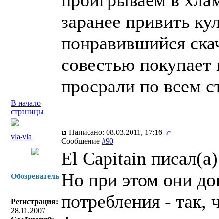
проигрываем в хлам
заранее привить кул
понравившийся ска
совестью покупает 
просрали по всем с
В начало
страницы
Написано: 08.03.2011, 17:16
vla-vla
Сообщение
#90
El Capitain писал(a)
Но при этом они до
Обозреватель
потребления - так,
Регистрация:
28.11.2007