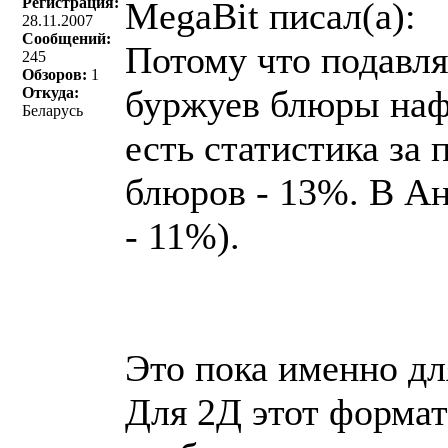
Регистрация:
MegaBit писал(a):
28.11.2007
Сообщений:
Потому что подавл
245
Обзоров:
1
буржуев блюры наф
Откуда:
Беларусь
есть статистика за
блюров - 13%. В Ан
- 11%).
Это пока именно для
Для 2Д этот формат