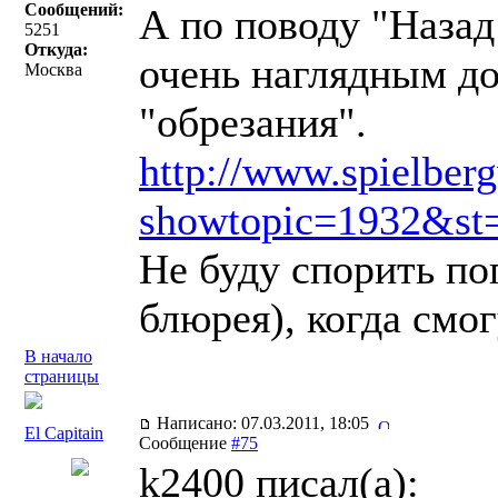
Сообщений:
А по поводу "Назад
5251
Откуда:
очень наглядным до
Москва
"обрезания".
http://www.spielber
showtopic=1932&st
Не буду спорить поп
блюрея), когда смог
В начало
страницы
Написано: 07.03.2011, 18:05
El Capitain
Сообщение
#75
k2400 писал(a):