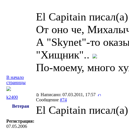
El Capitain писал(a)
От оно че, Михалыч
А "Skynet"-то оказ
"Хищник"..
По-моему, много ху
В начало
страницы
Написано: 07.03.2011, 17:57
k2400
Сообщение
#74
Ветеран
El Capitain писал(a)
Регистрация:
07.05.2006