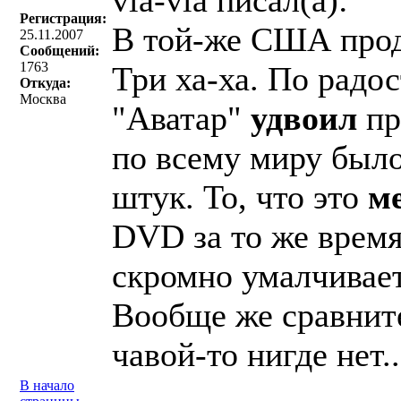
vla-vla писал(a):
Регистрация:
В той-же США про
25.11.2007
Сообщений:
1763
Три ха-ха. По радо
Откуда:
Москва
"Аватар"
удвоил
пр
по всему миру был
штук. То, что это
м
DVD за то же время
скромно умалчивае
Вообще же сравнит
чавой-то нигде нет..
В начало