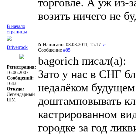
торговле. А уж из-з
возить ничего не бу
В начало
страницы
Написано: 08.03.2011, 15:17
Driverrock
Сообщение
#85
bagorich писал(a):
Регистрация:
Зато у нас в СНГ б
16.06.2007
Сообщений:
1643
недалёком будущем
Откуда:
Легендарный
доштамповывать кла
ШУ...
кастрированном виде
городке за год лик