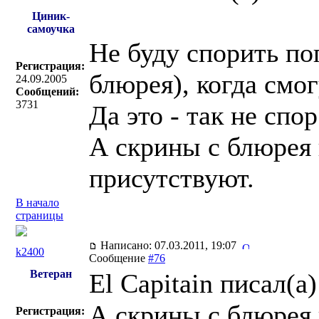
Циник-
самоучка
Не буду спорить поп
Регистрация:
блюрея), когда смог
24.09.2005
Сообщений:
3731
Да это - так не спор
А скрины с блюрея 
присутствуют.
В начало
страницы
Написано: 07.03.2011, 19:07
k2400
Сообщение
#76
Ветеран
El Capitain писал(a)
А скрины с блюрея 
Регистрация: