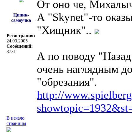
От оно че, Михалыч
А "Skynet"-то оказ
Циник-
самоучка
"Хищник"..
Регистрация:
24.09.2005
Сообщений:
3731
А по поводу "Назад
очень наглядным до
"обрезания".
http://www.spielber
showtopic=1932&st
В начало
страницы