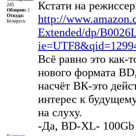
Кстати на режиссер
245
Обзоров:
1
http://www.amazon.c
Откуда:
Беларусь
Extended/dp/B0026L
ie=UTF8&qid=1299
Всё равно это как-т
нового формата BD,
насчёт ВК-это дейс
интерес к будущему
на слуху.
-Да, BD-XL- 100Gb 