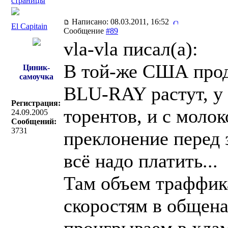
страницы
Написано: 08.03.2011, 16:52
El Capitain
Сообщение
#89
vla-vla писал(a):
В той-же США про
Циник-
самоучка
BLU-RAY растут, у 
Регистрация:
торентов, и с моло
24.09.2005
Сообщений:
3731
преклонение перед 
всё надо платить...
Там объем траффика
скоростям в общен