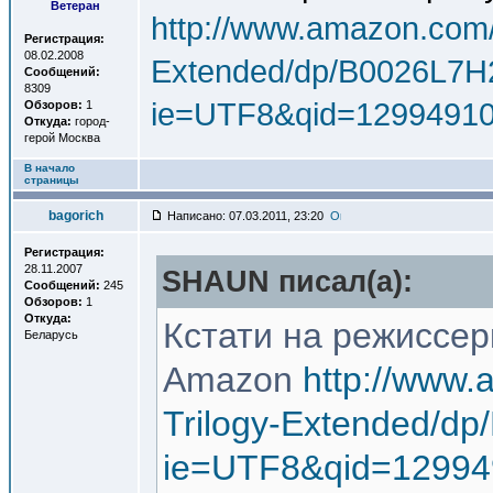
Ветеран
http://www.amazon.com/
Регистрация:
08.02.2008
Extended/dp/B0026L7H2
Сообщений:
8309
ie=UTF8&qid=12994910
Обзоров:
1
Откуда:
город-
герой Москва
В начало
страницы
bagorich
Написано: 07.03.2011, 23:20
Регистрация:
28.11.2007
SHAUN писал(a):
Сообщений:
245
Обзоров:
1
Откуда:
Кстати на режиссер
Беларусь
Amazon
http://www.
Trilogy-Extended/d
ie=UTF8&qid=12994