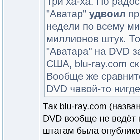
Три ха-ха. По радо
"Аватар"
удвоил
пр
недели по всему ми
миллионов штук. То
"Аватара" на DVD з
США, blu-ray.com 
Вообще же сравнит
DVD чавой-то нигде 
Так blu-ray.com (назва
DVD вообще не ведёт н
штатам была опублико