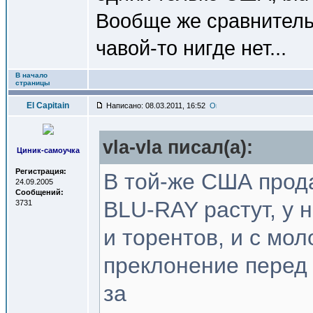
Вообще же сравнитель
чавой-то нигде нет...
В начало
страницы
El Capitain
Написано: 08.03.2011, 16:52
vla-vla писал(a):
Циник-самоучка
Регистрация:
В той-же США прод
24.09.2005
Сообщений:
BLU-RAY растут, у н
3731
и торентов, и с мо
преклонение перед 
за