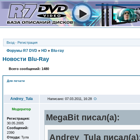
Вход
·
Регистрация
Форумы R7 DVD
»
HD
»
Blu-ray
Новости Blu-Ray
Всего сообщений: 1480
Для печати
Автор
Andrey_Tula
Написано: 07.03.2011, 16:28
Модератор
MegaBit писал(a):
Регистрация:
30.05.2005
Сообщений:
2390
Andrey_Tula писал(a)
Откуда:
Тула