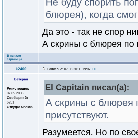
Не буду спорить поп
блюрея), когда смог
Да это - так не спор ни
А скрины с блюрея по 
В начало
страницы
k2400
Написано: 07.03.2011, 19:07
Ветеран
El Capitain писал(a):
Регистрация:
07.05.2006
Сообщений:
А скрины с блюрея 
5251
Откуда:
Москва
присутствуют.
Разумеется. Но по св