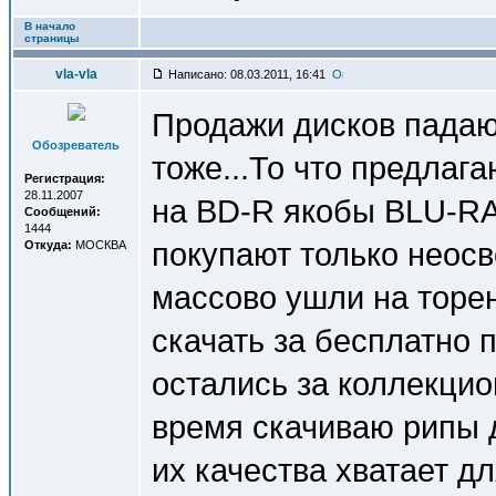
В начало
страницы
vla-vla
Написано: 08.03.2011, 16:41
Продажи дисков падают
Обозреватель
тоже...То что предлага
Регистрация:
28.11.2007
на BD-R якобы BLU-RA
Сообщений:
1444
покупают только неос
Откуда:
МОСКВА
массово ушли на торен
скачать за бесплатно 
остались за коллекцио
время скачиваю рипы 
их качества хватает д