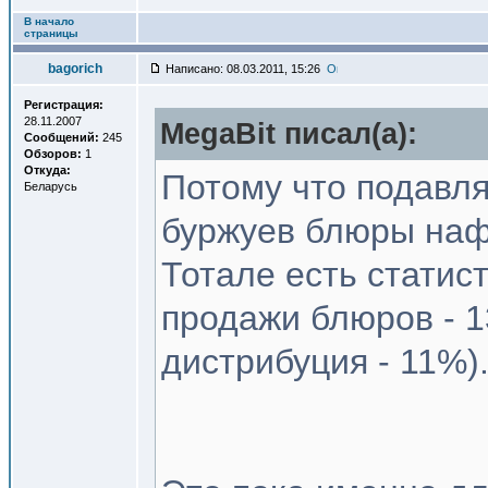
В начало
страницы
bagorich
Написано: 08.03.2011, 15:26
Регистрация:
28.11.2007
MegaBit писал(a):
Сообщений:
245
Обзоров:
1
Откуда:
Потому что подавл
Беларусь
буржуев блюры наф
Тотале есть статис
продажи блюров - 1
дистрибуция - 11%)