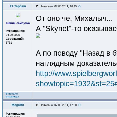
El Capitain
Написано: 07.03.2011, 16:45
От оно че, Михалыч...
Циник-самоучка
А "Skynet"-то оказыва
Регистрация:
24.09.2005
Сообщений:
3731
А по поводу "Назад в 
наглядным доказательс
http://www.spielbergwo
showtopic=1932&st=25
В начало
страницы
MegaBit
Написано: 07.03.2011, 17:30
Регистрация: