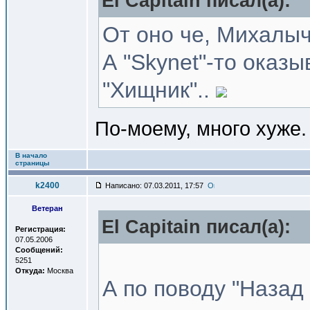
El Capitain писал(a):
От оно че, Михалыч.
А "Skynet"-то оказ
"Хищник"..
По-моему, много хуже.
В начало
страницы
k2400
Написано: 07.03.2011, 17:57
Ветеран
El Capitain писал(a):
Регистрация:
07.05.2006
Сообщений:
5251
Откуда:
Москва
А по поводу "Назад