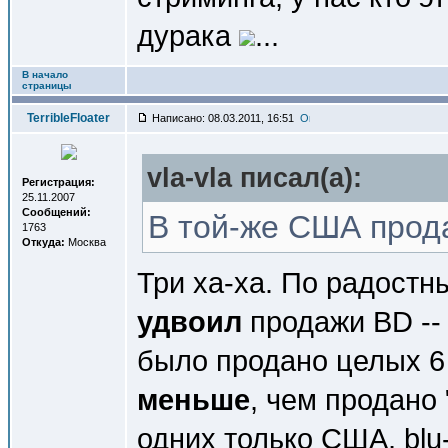
дурака
...
В начало
страницы
TerribleFloater
Написано: 08.03.2011, 16:51
vla-vla писал(a):
Регистрация:
25.11.2007
Сообщений:
В той-же США прод
1763
Откуда:
Москва
Три ха-ха. По радостн
удвоил
продажи BD -- 
было продано целых 6 
меньше
, чем продано
одних только США, blu