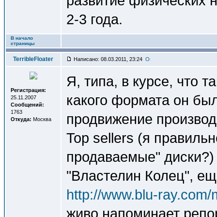
развитие физических н
2-3 года.
В начало
страницы
TerribleFloater
Написано: 08.03.2011, 23:24
Я, типа, в курсе, что 
Регистрация:
какого формата он был
25.11.2007
Сообщений:
1763
продвижение производ
Откуда:
Москва
Top sellers (я правиль
продаваемые" диски?) 
"Властелин Колец", ещ
http://www.blu-ray.com
живо напоминает репо