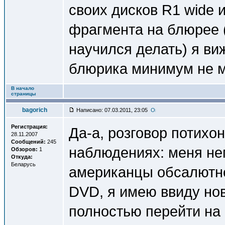
своих дисков R1 wide и
фрагмента на блюрее (
научился делать) я ви
блюрика минимум не м
В начало
страницы
bagorich
Написано: 07.03.2011, 23:05
Регистрация:
Да-а, розговор потихо
28.11.2007
Сообщений:
245
наблюдениях: меня не
Обзоров:
1
Откуда:
Беларусь
американцы обсалютно
DVD, я имею ввиду нов
полностью перейти на B