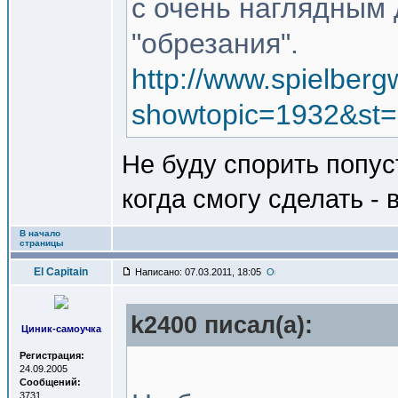
с очень наглядным 
"обрезания".
http://www.spielber
showtopic=1932&st
Не буду спорить попус
когда смогу сделать - 
В начало
страницы
El Capitain
Написано: 07.03.2011, 18:05
k2400 писал(a):
Циник-самоучка
Регистрация:
24.09.2005
Сообщений:
3731