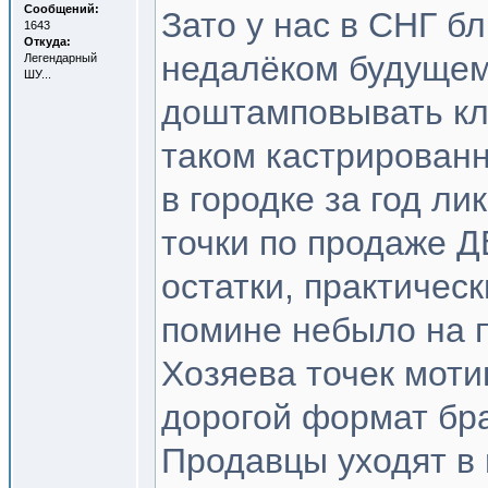
Сообщений:
Зато у нас в СНГ б
1643
Откуда:
недалёком будуще
Легендарный
ШУ...
доштамповывать кла
таком кастрированно
в городке за год л
точки по продаже Д
остатки, практичес
помине небыло на п
Хозяева точек мотив
дорогой формат бра
Продавцы уходят в 