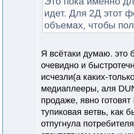
Это пока именно дл
идет. Для 2Д этот ф
объемах, чтобы пол
Я всётаки думаю. это 
очевидно и быстротечн
исчезли(а каких-тольк
медиаплееры, аля DUNE
продаже, явно готовят 
тупиковая ветвь, как 
отпугнула потребител