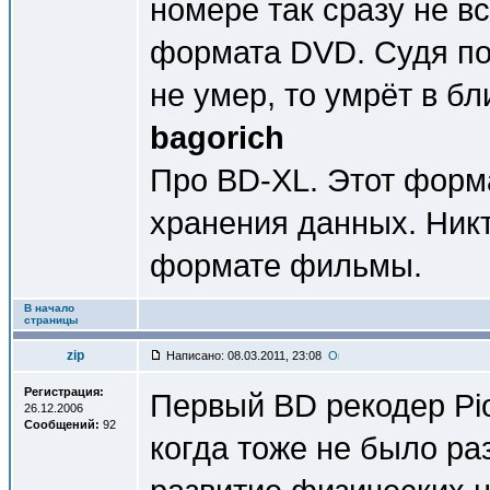
номере так сразу не 
формата DVD. Судя по
не умер, то умрёт в б
bagorich
Про BD-XL. Этот форм
хранения данных. Никт
формате фильмы.
В начало
страницы
zip
Написано: 08.03.2011, 23:08
Регистрация:
Первый BD рекодер Pio
26.12.2006
Сообщений:
92
когда тоже не было р