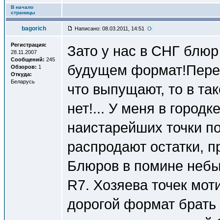
В начало
страницы
bagorich
Написано: 08.03.2011, 14:51
Регистрация:
Зато у нас в СНГ блюр
28.11.2007
Сообщений:
245
будущем формат!Перес
Обзоров:
1
Откуда:
Беларусь
что выпущают, то в та
нет!... У меня в город
наистарейших точки п
распродают остатки, п
Блюров в помине небы
R7. Хозяева точек моти
дорогой формат брать