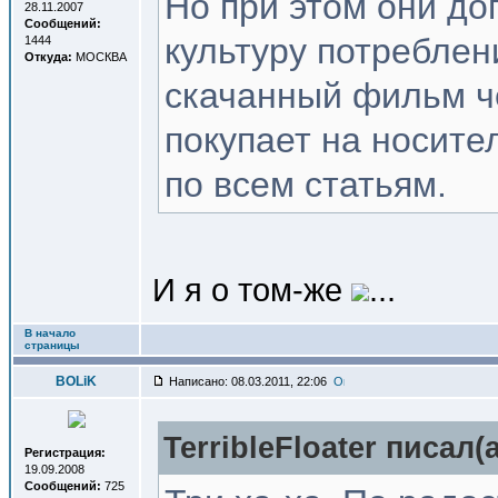
Но при этом они до
28.11.2007
Сообщений:
культуру потреблен
1444
Откуда:
МОСКВА
скачанный фильм ч
покупает на носите
по всем статьям.
И я о том-же
...
В начало
страницы
BOLiK
Написано: 08.03.2011, 22:06
TerribleFloater писал(a
Регистрация:
19.09.2008
Сообщений:
725