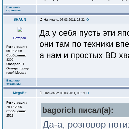
В начало
страницы
SHAUN
Написано: 07.03.2011, 23:32
Да у себя пусть эти я
Ветеран
они там по техники вп
Регистрация:
08.02.2008
а нам и простых BD х
Сообщений:
8309
Обзоров:
1
Откуда:
город-
герой Москва
В начало
страницы
MegaBit
Написано: 08.03.2011, 00:19
Регистрация:
29.12.2005
bagorich писал(a):
Сообщений:
2522
Да-а, розговор пот