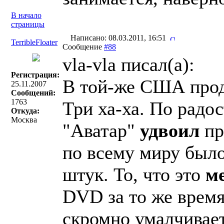
В начало
страницы
Написано: 08.03.2011, 16:51
TerribleFloater
Сообщение
#88
vla-vla писал(a):
Регистрация:
В той-же США про
25.11.2007
Сообщений:
1763
Три ха-ха. По радо
Откуда:
Москва
"Аватар"
удвоил
пр
по всему миру был
штук. То, что это
м
DVD за то же время
скромно умалчивае