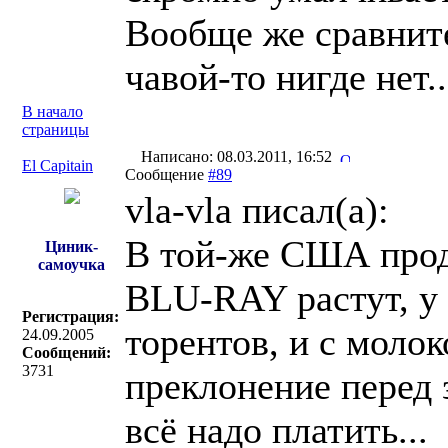
Вообще же сравнит
чавой-то нигде нет..
В начало
страницы
Написано: 08.03.2011, 16:52
El Capitain
Сообщение
#89
vla-vla писал(a):
В той-же США про
Циник-
самоучка
BLU-RAY растут, у 
Регистрация:
торентов, и с моло
24.09.2005
Сообщений:
3731
преклонение перед 
всё надо платить...