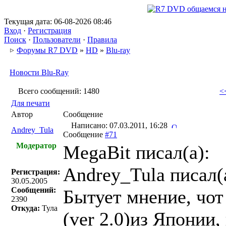
Текущая дата: 06-08-2026 08:46
Вход
·
Регистрация
Поиск
·
Пользователи
·
Правила
Форумы R7 DVD
»
HD
»
Blu-ray
Новости Blu-Ray
Всего сообщений: 1480
<
Для печати
Автор
Сообщение
Написано: 07.03.2011, 16:28
Andrey_Tula
Сообщение
#71
Модератор
MegaBit писал(a):
Andrey_Tula писал(
Регистрация:
30.05.2005
Сообщений:
Бытует мнение, чот
2390
Откуда:
Тула
(ver 2.0)из Японии,