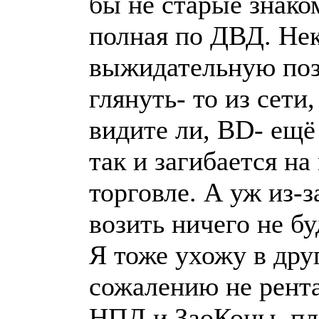
бы не старые знако
полная по ДВД. Не
выжидательную поз
глянуть- то из сети
видите ли, BD- ещё
так и загибается на
торговле. А уж из-з
возить ничего не бу
Я тоже ухожу в дру
сожалению не рент
НПД и ЗаоКоны, пл