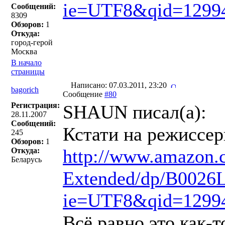
ie=UTF8&qid=1299
Сообщений:
8309
Обзоров:
1
Откуда:
город-герой
Москва
В начало
страницы
Написано: 07.03.2011, 23:20
bagorich
Сообщение
#80
Регистрация:
SHAUN писал(a):
28.11.2007
Сообщений:
Кстати на режиссер
245
Обзоров:
1
http://www.amazon.c
Откуда:
Беларусь
Extended/dp/B0026L
ie=UTF8&qid=1299
Всё равно это как-т