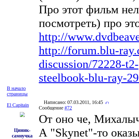
Про этот фильм нел
посмотреть) про это
http://www.dvdbeav
http://forum.blu-ray
discussion/72228-t2
steelbook-blu-ray-29
В начало
страницы
Написано: 07.03.2011, 16:45
El Capitain
Сообщение
#72
От оно че, Михалыч
А "Skynet"-то оказ
Циник-
самоучка