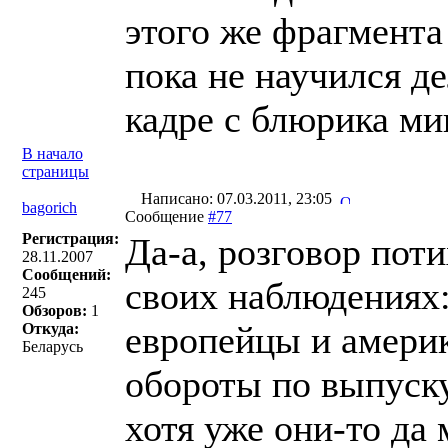
этого же фрагмента
пока не научился д
кадре с блюрика ми
В начало
страницы
Написано: 07.03.2011, 23:05
bagorich
Сообщение
#77
Регистрация:
Да-а, розговор пот
28.11.2007
Сообщений:
своих наблюдениях:
245
Обзоров:
1
европейцы и амери
Откуда:
Беларусь
обороты по выпуск
хотя уже они-то да