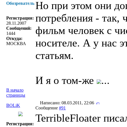
Но при этом они до
Обозреватель
потребления - так,
Регистрация:
28.11.2007
фильм человек с чи
Сообщений:
1444
Откуда:
носителе. А у нас 
МОСКВА
статьям.
И я о том-же
...
В начало
страницы
Написано: 08.03.2011, 22:06
BOLiK
Сообщение
#91
TerribleFloater писа
Регистрация: