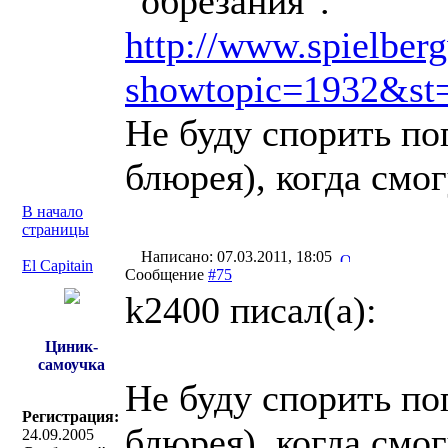
"обрезания".
http://www.spielber
showtopic=1932&st
Не буду спорить поп
блюрея), когда смог
В начало
страницы
Написано: 07.03.2011, 18:05
El Capitain
Сообщение
#75
k2400 писал(a):
Циник-
самоучка
Не буду спорить поп
Регистрация:
блюрея), когда смог
24.09.2005