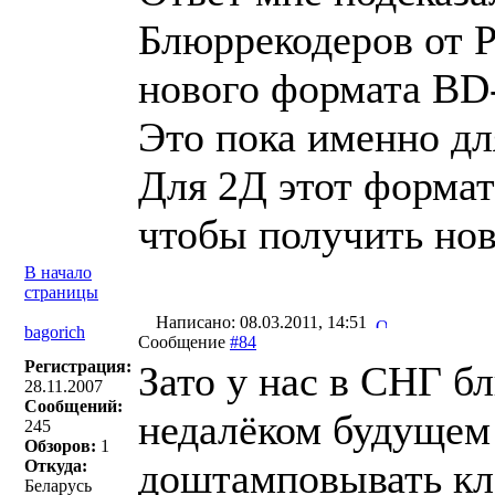
Блюррекодеров от P
нового формата BD
Это пока именно для
Для 2Д этот формат
чтобы получить нов
В начало
страницы
Написано: 08.03.2011, 14:51
bagorich
Сообщение
#84
Регистрация:
Зато у нас в СНГ б
28.11.2007
Сообщений:
недалёком будущем
245
Обзоров:
1
доштамповывать кла
Откуда:
Беларусь