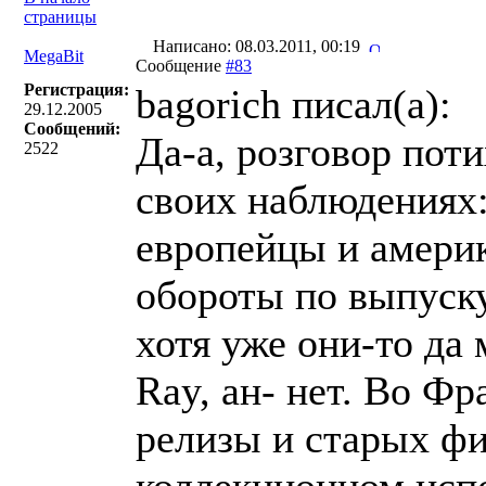
страницы
Написано: 08.03.2011, 00:19
MegaBit
Сообщение
#83
Регистрация:
bagorich писал(a):
29.12.2005
Сообщений:
Да-а, розговор пот
2522
своих наблюдениях:
европейцы и амери
обороты по выпуск
хотя уже они-то да
Ray, ан- нет. Во Ф
релизы и старых фи