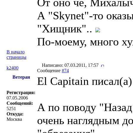
От оно че, Михалыч
А "Skynet"-то оказ
"Хищник"..
По-моему, много ху
В начало
страницы
Написано: 07.03.2011, 17:57
k2400
Сообщение
#74
Ветеран
El Capitain писал(a)
Регистрация:
07.05.2006
Сообщений:
А по поводу "Назад
5251
Откуда:
очень наглядным до
Москва