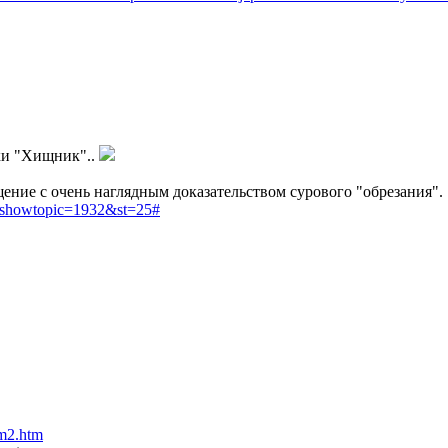
аки "Хищник"..
щение с очень наглядным доказательством сурового "обрезания".
p?showtopic=1932&st=25#
m2.htm