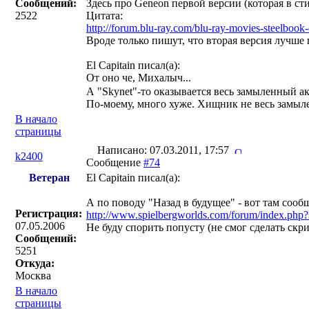
Сообщений:
Здесь про Geneon первой версии (которая в сти
2522
Цитата:
http://forum.blu-ray.com/blu-ray-movies-steelbook
Вроде только пишут, что вторая версия лучше 
El Capitain писал(a):
От оно че, Михалыч...
А "Skynet"-то оказывается весь замыленный 
По-моему, много хуже. Хищник не весь замыл
В начало
страницы
Написано: 07.03.2011, 17:57
k2400
Сообщение
#74
Ветеран
El Capitain писал(a):
А по поводу "Назад в будущее" - вот там сооб
Регистрация:
http://www.spielbergworlds.com/forum/index.ph
07.05.2006
Не буду спорить попусту (не смог сделать скри
Сообщений:
5251
Откуда:
Москва
В начало
страницы