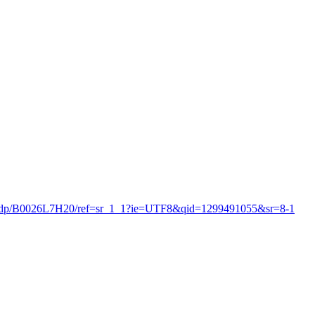
ded/dp/B0026L7H20/ref=sr_1_1?ie=UTF8&qid=1299491055&sr=8-1