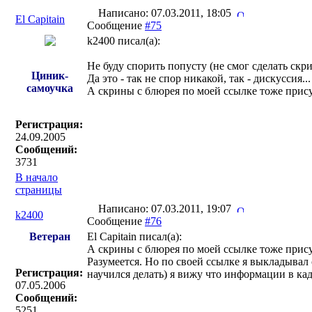
Написано: 07.03.2011, 18:05
El Capitain
Сообщение
#75
k2400 писал(a):
Не буду спорить попусту (не смог сделать скри
Циник-
Да это - так не спор никакой, так - дискуссия...
самоучка
А скрины с блюрея по моей ссылке тоже прис
Регистрация:
24.09.2005
Сообщений:
3731
В начало
страницы
Написано: 07.03.2011, 19:07
k2400
Сообщение
#76
Ветеран
El Capitain писал(a):
А скрины с блюрея по моей ссылке тоже прис
Разумеется. Но по своей ссылке я выкладывал 
Регистрация:
научился делать) я вижу что информации в ка
07.05.2006
Сообщений:
5251