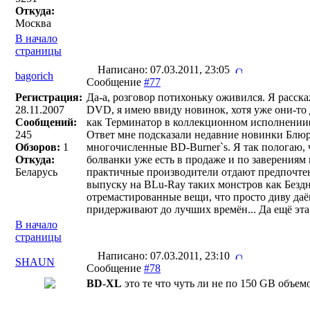
Откуда:
Москва
В начало
страницы
Написано: 07.03.2011, 23:05
bagorich
Сообщение
#77
Регистрация:
Да-а, розговор потихоньку оживился. Я расск
28.11.2007
DVD, я имею ввиду новинок, хотя уже они-то 
Сообщений:
как Терминатор в коллекционном исполнении(
245
Ответ мне подсказали недавние новинки Блюр
Обзоров:
1
многочисленные BD-Burner`s. Я так пологаю, 
Откуда:
болванки уже есть в продаже и по заверениям
Беларусь
практичные производители отдают предпочтен
выпуску на BLu-Ray таких монстров как Бездн
отремастированные вещи, что просто диву даёш
придерживают до лучших времён... Да ещё эта 
В начало
страницы
Написано: 07.03.2011, 23:10
SHAUN
Сообщение
#78
BD-XL
это те что чуть ли не по 150 GB объем