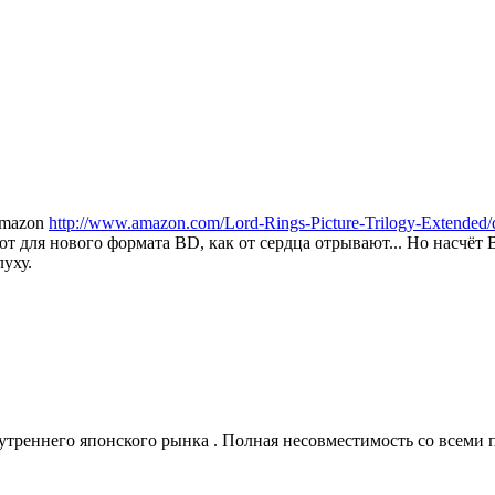
Amazon
http://www.amazon.com/Lord-Rings-Picture-Trilogy-Exten
ют для нового формата BD, как от сердца отрывают... Но насчёт 
луху.
нутреннего японского рынка . Полная несовместимость со всеми