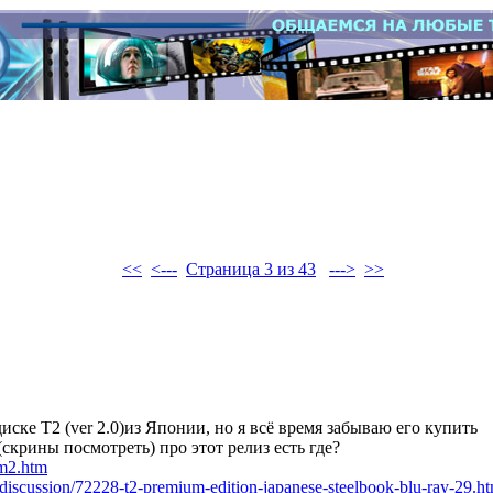
<<
<---
Страница 3 из 43
--->
>>
ске T2 (ver 2.0)из Японии, но я всё время забываю его купить
(скрины посмотреть) про этот релиз есть где?
m2.htm
-discussion/72228-t2-premium-edition-japanese-steelbook-blu-ray-29.ht