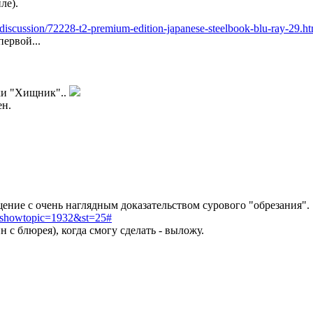
ле).
-discussion/72228-t2-premium-edition-japanese-steelbook-blu-ray-29.ht
первой...
аки "Хищник"..
ен.
щение с очень наглядным доказательством сурового "обрезания".
p?showtopic=1932&st=25#
н с блюрея), когда смогу сделать - выложу.