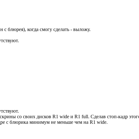
н с блюрея), когда смогу сделать - выложу.
утствуют.
утствуют.
скрины со своих дисков R1 wide и R1 full. Сделав стоп-кадр это
дре с блюрика минимум не меньше чем на R1 wide.