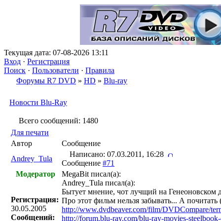
Текущая дата: 07-08-2026 13:11
Вход
·
Регистрация
Поиск
·
Пользователи
·
Правила
Форумы R7 DVD
»
HD
»
Blu-ray
Новости Blu-Ray
Всего сообщений: 1480
Для печати
Автор
Сообщение
Написано: 07.03.2011, 16:28
Andrey_Tula
Сообщение
#71
Модератор
MegaBit писал(a):
Andrey_Tula писал(a):
Бытует мнение, чот лучщий на Генеоновском ди
Регистрация:
Про этот фильм нельзя забывать... А почитать 
30.05.2005
http://www.dvdbeaver.com/film/DVDCompare/ter
Сообщений:
http://forum.blu-ray.com/blu-ray-movies-steelbook