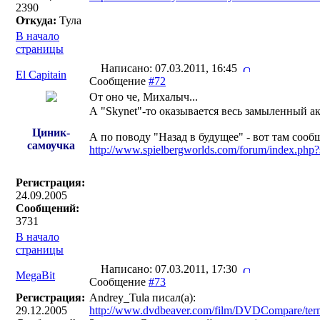
2390
Откуда:
Тула
В начало
страницы
Написано: 07.03.2011, 16:45
El Capitain
Сообщение
#72
От оно че, Михалыч...
А "Skynet"-то оказывается весь замыленный 
Циник-
А по поводу "Назад в будущее" - вот там сооб
самоучка
http://www.spielbergworlds.com/forum/index.ph
Регистрация:
24.09.2005
Сообщений:
3731
В начало
страницы
Написано: 07.03.2011, 17:30
MegaBit
Сообщение
#73
Регистрация:
Andrey_Tula писал(a):
29.12.2005
http://www.dvdbeaver.com/film/DVDCompare/ter