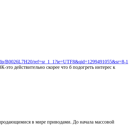
ded/dp/B0026L7H20/ref=sr_1_1?ie=UTF8&qid=1299491055&sr=8-1
ВК-это действительно скорее что б подогреть интерес к
 продающимися в мире приводами. До начала массовой