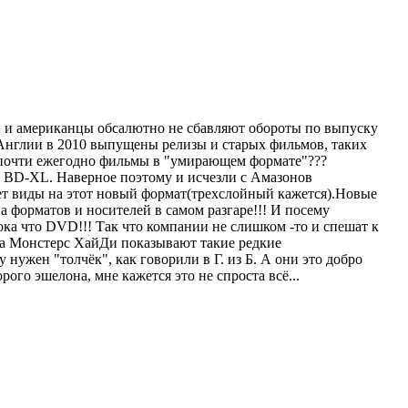
цы и американцы обсалютно не сбавляют обороты по выпуску
 Англии в 2010 выпущены релизы и старых фильмов, таких
 почти ежегодно фильмы в "умирающем формате"???
а BD-XL. Наверное поэтому и исчезли с Амазонов
еет виды на этот новый формат(трехслойный кажется).Новые
 форматов и носителей в самом разгаре!!! И посему
ка что DVD!!! Так что компании не слишком -то и спешат к
 на Монcтерс ХайДи показывают такие редкие
нужен "толчёк", как говорили в Г. из Б. А они это добро
ого эшелона, мне кажется это не спроста всё...