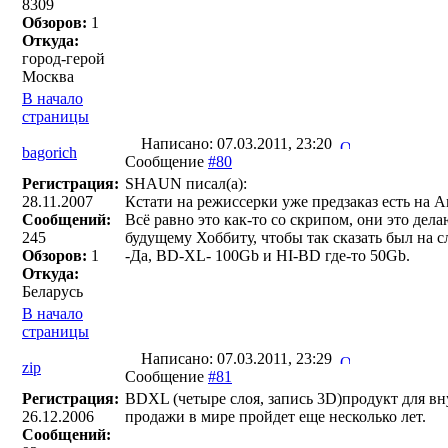
8309
Обзоров:
1
Откуда:
город-герой
Москва
В начало
страницы
Написано: 07.03.2011, 23:20
bagorich
Сообщение
#80
Регистрация:
SHAUN писал(a):
28.11.2007
Кстати на режиссерки уже предзаказ есть на 
Сообщений:
Всё равно это как-то со скрипом, они это дела
245
будущему Хоббиту, чтобы так сказать был на с
Обзоров:
1
-Да, BD-XL- 100Gb и HI-BD где-то 50Gb.
Откуда:
Беларусь
В начало
страницы
Написано: 07.03.2011, 23:29
zip
Сообщение
#81
Регистрация:
BDXL (четыре слоя, запись 3D)продукт для в
26.12.2006
продажи в мире пройдет еще несколько лет.
Сообщений: