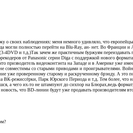
ажу о своих наблюдениях: меня немного удивляло, что европей
да могли полностью перейти на Blu-Ray, ан- нет. Во Франции и
3-4DVD и т.д.)Так зачем же практичным буржуям переиздавать
рекодеров от Panasonic серии Diga с поддержкой нового формат
что призводитель видеоконтэнта на Западе и в Америке уже им
 не совместимы со старыми приводами и проигрывателями. Война
ие уже проверенному старому и раскрученному брэнду. А это по
а ВК-режиссёрки, Парк Юрского Периода и т.д. Тем более, что
ся, а чего их-то не штампуют до сихпор на Блюрах,ведь формату 
новость, что BD-линии будут уже продавать производителям втор
ом?