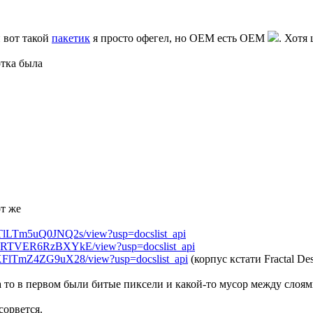
 вот такой
пакетик
я просто офегел, но OEM есть OEM
. Хотя
отка была
т же
IZTlLTm5uQ0JNQ2s/view?usp=docslist_api
qIdnRTVER6RzBXYkE/view?usp=docslist_api
IcXFlTmZ4ZG9uX28/view?usp=docslist_api
(корпус кстати Fractal De
а то в первом были битые пиксели и какой-то мусор между слоям
сорвется.