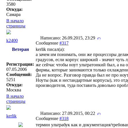
3580
Откуда:
Самара
В начало
страницы
Написано: 26.09.2015, 23:29
k2400
Сообщение
#317
Ветеран
kerlik писал(a):
а зачем им понимать, они же процессоры делаю
градусов, если корпус широкий - значит чуть 
Регистрация:
же сейчас чтобы ноут ультратонкий был, а на 
07.05.2006
фирмы, которые занимаются только охлаждением
Сообщений:
Да не вопрос. Разговор правда был не про ноу
5251
Ноуты (как и нестандартные корпусы), это отд
Откуда:
производителя, туда поставить довольно проб
Москва
В начало
страницы
Написано: 27.09.2015, 00:22
kerlik
Сообщение
#318
термин ультрабук как и документация/требов