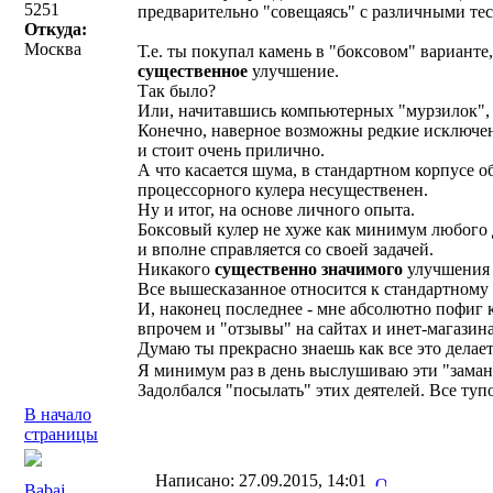
5251
предварительно "совещаясь" с различными тес
Откуда:
Москва
Т.е. ты покупал камень в "боксовом" варианте
существенное
улучшение.
Так было?
Или, начитавшись компьютерных "мурзилок", 
Конечно, наверное возможны редкие исключения
и стоит очень прилично.
А что касается шума, в стандартном корпусе 
процессорного кулера несущественен.
Ну и итог, на основе личного опыта.
Боксовый кулер не хуже как минимум любого 
и вполне справляется со своей задачей.
Никакого
существенно значимого
улучшения о
Все вышесказанное относится к стандартному ва
И, наконец последнее - мне абсолютно пофиг к
впрочем и "отзывы" на сайтах и инет-магазина
Думаю ты прекрасно знаешь как все это делает
Я минимум раз в день выслушиваю эти "зама
Задолбался "посылать" этих деятелей. Все тупо
В начало
страницы
Написано: 27.09.2015, 14:01
Babaj