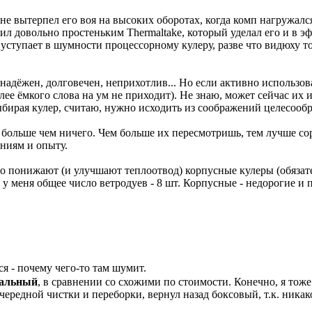
е вытерпел его воя на высоких оборотах, когда комп нагружался
ил довольно простеньким Thermaltake, который уделал его и в эф
уступает в шумности процессорному кулеру, разве что видюху т
надёжен, долговечен, неприхотлив... Но если активно использова
лее ёмкого слова на ум не приходит). Не знаю, может сейчас их 
ыбирая кулер, считаю, нужно исходить из соображений целесообр
о больше чем ничего. Чем больше их пересмотришь, тем лучше с
ниям и опыту.
 понижают (и улучшают теплоотвод) корпусные кулеры (обязате
т у меня общее число ветродуев - 8 шт. Корпусные - недорогие и
я - почему чего-то там шумит.
альный
, в сравнении со схожими по стоимости. Конечно, я тож
ередной чистки и переборки, вернул назад боксовый, т.к. никак