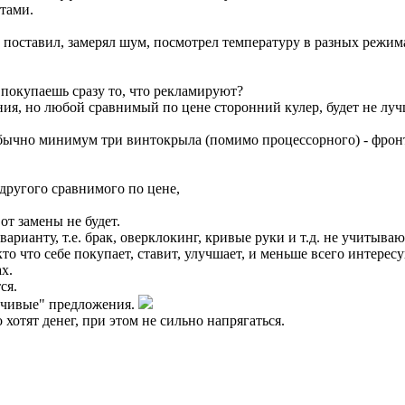
тами.
, поставил, замерял шум, посмотрел температуру в разных режима
покупаешь сразу то, что рекламируют?
, но любой сравнимый по цене сторонний кулер, будет не лучше,
обычно минимум три винтокрыла (помимо процессорного) - фронт
другого сравнимого по цене,
т замены не будет.
рианту, т.е. брак, оверклокинг, кривые руки и т.д. не учитываю
то что себе покупает, ставит, улучшает, и меньше всего интере
х.
ся.
нчивые" предложения.
 хотят денег, при этом не сильно напрягаться.