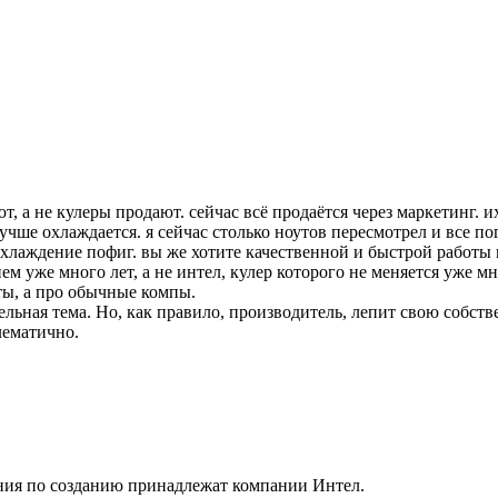
т, а не кулеры продают. сейчас всё продаётся через маркетинг.
лучше охлаждается. я сейчас столько ноутов пересмотрел и все п
охлаждение пофиг. вы же хотите качественной и быстрой работы 
 уже много лет, а не интел, кулер которого не меняется уже мн
ты, а про обычные компы.
ельная тема. Но, как правило, производитель, лепит свою собст
лематично.
ания по созданию принадлежат компании Интел.