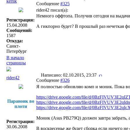
kerlik
Сообщение
#325
rider42 писал(a):
Немного оффтопа. Получив сегодня на выдачи
Регистрация:
15.04.2008
А гикпорно будет? В прошлый раз нечеткая ф
Сообщений:
1587
Откуда:
Санкт-
Петербург
В начало
страницы
Написано: 02.10.2015, 23:37
rider42
Сообщение
#326
Я полностью обновляю комп и моник. Пока во
https://drive.google.com/file/d/0BzFIVUV3E2q
Параноик во
https://drive.google.com/file/d/0BzFIVUV3E2
плоти
https://drive.google.com/file/d/0BzFIVUV3E2q
Моник (Asus PB279Q) должен завтра забрать, 
Регистрация:
30.06.2008
В воскресенье же будет сборка если ничего не 