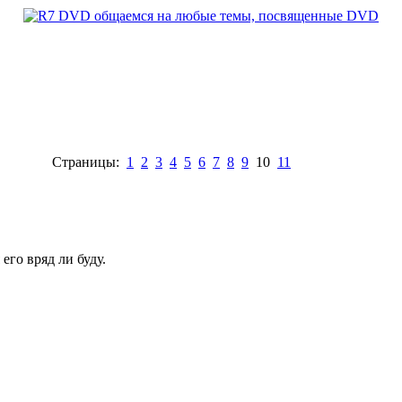
Страницы:
1
2
3
4
5
6
7
8
9
10
11
 его вряд ли буду.