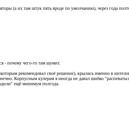
оры (а их там штук пять вроде по умолчанию), через года полто
я - почему чего-то там шумит.
которым рекомендовал своё решение), крылась именно в интелов
онечно. Корпусным кулерам я иногда не давал шибко "распеватьс
одили" ещё минимум полгода.