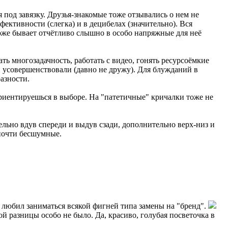
 под завязку. Друзья-знакомые тоже отзывались о нем не
фективности (слегка) и в децибелах (значительно). Вся
оже бывает отчётливо слышно в особо напряжные для неё
ть многозадачность, работать с видео, гонять ресурсоёмкие
и усовершенствовали (давно не дружу). Для блужданий в
азности.
ориентируешься в выборе. На "патетичные" кричалки тоже не
льно вдув спереди и выдув сзади, дополнительно верх-низ и
 почти бесшумные.
е любил заниматься всякой фигней типа замены на "бренд".
ой разницы особо не было. Да, красиво, голубая посветочка в