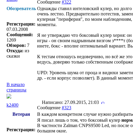
Сообщение
#322
Обозреватель
Однажды ставил интеловский кулер, но долго н
очень лестно. Предварительно потестив, замен
кулерная "периферия", по моим наблюдениям, 
Регистрация:
моменты.
07.03.2008
Сообщений:
Я не утверждаю что боксовый кулер херня: он 
1269
игры - он своим надрывным визгом з****т (бо
Обзоров:
7
инете, бокс - вполне оптимальный вариант. В
Откуда:
из
сказки
К тестам отношусь недоверчиво, но всё же эт
ведусь, доверяю только собственным соображе
UPD: Уровень шума от проца и видюхи заметно
др. - если корпус позволяет). В данный момен
В начало
страницы
Написано: 27.09.2015, 21:03
k2400
Сообщение
#323
Ветеран
В каждом конкретном случае нужно разбиратьс
Я писал лишь о том, что боксовый кулер
норм
В частности Zalman CNPS9500 Led, но после оч
Регистрация:
большом окне.