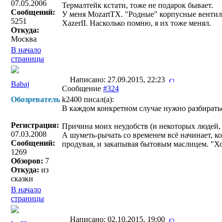
07.05.2006
Термалтейк кстати, тоже не подарок бывает.
Сообщений:
У меня MozartTX. "Родные" корпусные вентилят
5251
XazerII. Насколько помню, я их тоже менял.
Откуда:
Москва
В начало
страницы
Написано: 27.09.2015, 22:23
Babaj
Сообщение
#324
Обозреватель
k2400 писал(a):
В каждом конкретном случае нужно разбиратьс
Регистрация:
Причина моих неудобств (и некоторых людей, 
07.03.2008
А шуметь-рычать со временем всё начинает, к
Сообщений:
продувая, и закапывая бытовым маслицем. "Х
1269
Обзоров:
7
Откуда:
из
сказки
В начало
страницы
Написано: 02.10.2015, 19:00