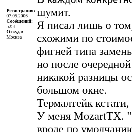
шумит.
Регистрация:
07.05.2006
Сообщений:
Я писал лишь о том
5251
Откуда:
схожими по стоимос
Москва
фигней типа замены
но после очередной 
никакой разницы ос
большом окне.
Термалтейк кстати,
У меня MozartTX. "
вроде по умолчанию