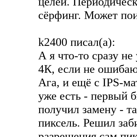
целей. Периодическ
сёрфинг. Может пои
k2400 писал(a):
А я что-то сразу не
4К, если не ошиба
Ага, и ещё с IPS-ма
уже есть - первый 
получил замену - т
пиксель. Решил заби
разрешения сам пик