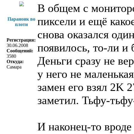
В общем с монитор
пиксели и ещё какое
Параноик во
плоти
снова оказался один
Регистрация:
появилось, то-ли и 
30.06.2008
Сообщений:
3580
Деньги сразу не вер
Откуда:
Самара
у него не маленька
замен его взял 2K 
заметил. Тьфу-тьфу
И наконец-то вроде