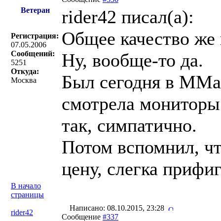
Ветеран
rider42 писал(a):
Общее качество же п
Регистрация:
07.05.2006
Сообщений:
Ну, вообще-то да.
5251
Откуда:
Был сегодня в ММар
Москва
смотрела мониторы.
так, симпатично.
Потом вспомнил, чт
цену, слегка прифи
В начало
страницы
Написано: 08.10.2015, 23:28
rider42
Сообщение
#337