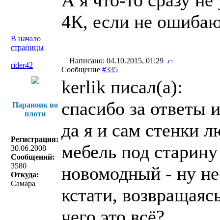
А я что-то сразу не
4К, если не ошиба
В начало
страницы
Написано: 04.10.2015, 01:29
rider42
Сообщение
#335
kerlik писал(a):
спасибо за ответы и
Параноик во
плоти
да я и сам стенки л
Регистрация:
мебель под старину
30.06.2008
Сообщений:
3580
новомодный - ну не 
Откуда:
Самара
кстати, возвращаясь
чего это всё?