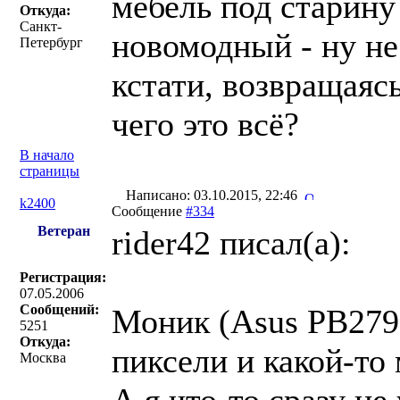
мебель под старину
Откуда:
Санкт-
новомодный - ну не 
Петербург
кстати, возвращаясь
чего это всё?
В начало
страницы
Написано: 03.10.2015, 22:46
k2400
Сообщение
#334
Ветеран
rider42 писал(a):
Регистрация:
07.05.2006
Сообщений:
Моник (Asus PB279Q
5251
Откуда:
пиксели и какой-то
Москва