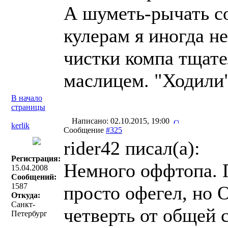
А шуметь-рычать со
кулерам я иногда н
чистки компа тщате
маслицем. "Ходили
В начало
страницы
Написано: 02.10.2015, 19:00
kerlik
Сообщение
#325
rider42 писал(a):
Регистрация:
Немного оффтопа. П
15.04.2008
Сообщений:
1587
просто офегел, но
Откуда:
Санкт-
четверть от общей 
Петербург