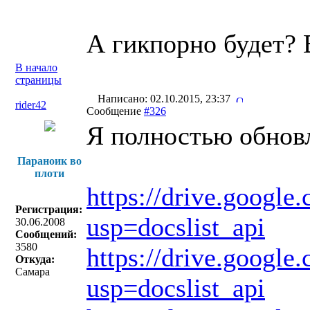
А гикпорно будет? 
В начало
страницы
Написано: 02.10.2015, 23:37
rider42
Сообщение
#326
Я полностью обновл
Параноик во
плоти
https://drive.goog
Регистрация:
usp=docslist_api
30.06.2008
Сообщений:
3580
https://drive.goo
Откуда:
Самара
usp=docslist_api