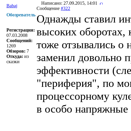
Написано: 27.09.2015, 14:01
Babaj
Сообщение
#322
Обозреватель
Однажды ставил инт
высоких оборотах, 
Регистрация:
07.03.2008
Сообщений:
тоже отзывались о 
1269
Обзоров:
7
заменил довольно п
Откуда:
из
сказки
эффективности (слег
"периферия", по м
процессорному куле
в особо напряжные 