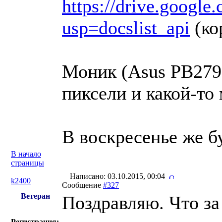
https://drive.goog
usp=docslist_api
(ко
Моник (Asus PB279Q
пиксели и какой-то
В воскресенье же бу
В начало
страницы
Написано: 03.10.2015, 00:04
k2400
Сообщение
#327
Ветеран
Поздравляю. Что за
Регистрация: