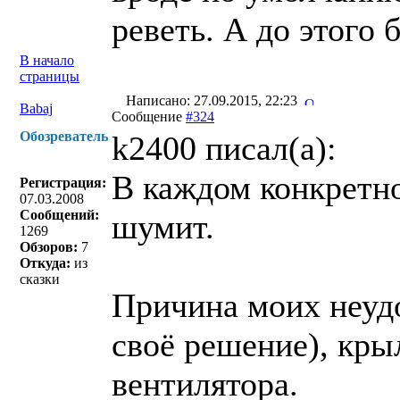
реветь. А до этого 
В начало
страницы
Написано: 27.09.2015, 22:23
Babaj
Сообщение
#324
Обозреватель
k2400 писал(a):
В каждом конкретно
Регистрация:
07.03.2008
Сообщений:
шумит.
1269
Обзоров:
7
Откуда:
из
сказки
Причина моих неудо
своё решение), кры
вентилятора.